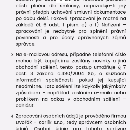
části plnění dle smlouvy, nepožaduje-li jiný
právní předpis uchování smluvní dokumentace
po dobu delší. Takové zpracování je možné na
základě čl. 6 odst. 1 písm. c) a f) Nařízení –
zpracování je nezbytné pro splnění právní
povinnosti a pro účely oprávněných zájmů
správce.
Na e-mailovou adresu, případně telefonní číslo
mohou být kupujícímu zasílány novinky a jiná
obchodní sdělení, tento postup umožňuje § 7
odst. 3 zákona č.480/2004 Sb., o službách
informační společnosti, pokud jej kupující
neodmítne. Tato sdělení lze kdykoliv jakýmkoliv
způsobem – například zasláním e-mailu nebo
proklikem na odkaz v obchodním sdělení –
odhlásit.
Zpracování osobních údajů je prováděno firmou
Dvořák - Karlík s.r.o., tedy správcem osobních
údajů. Osobní údaje pro tohoto správce