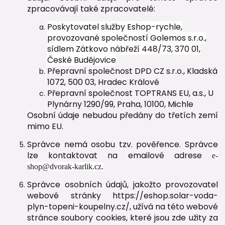
zpracovávají také zpracovatelé:
Poskytovatel služby Eshop-rychle,
provozované společností Golemos s.r.o.,
sídlem Zátkovo nábřeží 448/73, 370 01,
České Budějovice
Přepravní společnost DPD CZ s.r.o., Kladská
1072, 500 03, Hradec Králové
Přepravní společnost TOPTRANS EU, a.s., U
Plynárny 1290/99, Praha, 10100, Michle
Osobní údaje nebudou předány do třetích zemí
mimo EU.
Správce nemá osobu tzv. pověřence. Správce
lze kontaktovat na emailové adrese
e-
shop@dvorak-karlik.cz.
Správce osobních údajů, jakožto provozovatel
webové stránky https://eshop.solar-voda-
plyn-topeni-koupelny.cz/, užívá na této webové
stránce soubory cookies, které jsou zde užity za