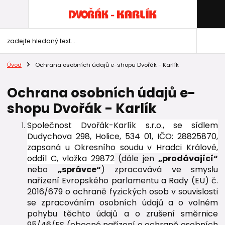
Úvod
Ochrana osobních údajů e-shopu Dvořák - Karlík
Ochrana osobních údajů e-
shopu Dvořák - Karlík
Společnost Dvořák-Karlík s.r.o., se sídlem
Dudychova 298, Holice, 534 01, IČO: 28825870,
zapsaná u Okresního soudu v Hradci Králové,
oddíl C, vložka 29872
(dále jen
„prodávající“
nebo
„správce“
) zpracovává ve smyslu
nařízení Evropského parlamentu a Rady (EU) č.
2016/679 o ochraně fyzických osob v souvislosti
se zpracováním osobních údajů a o volném
pohybu těchto údajů a o zrušení směrnice
95/46/ES (obecné nařízení o ochraně osobních