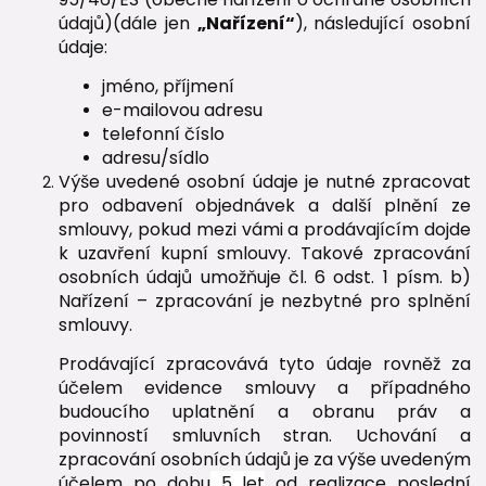
údajů)(dále jen
„Nařízení“
), následující osobní
údaje:
jméno, příjmení
e-mailovou adresu
telefonní číslo
adresu/sídlo
Výše uvedené osobní údaje je nutné zpracovat
pro odbavení objednávek a další plnění ze
smlouvy, pokud mezi vámi a prodávajícím dojde
k uzavření kupní smlouvy. Takové zpracování
osobních údajů umožňuje čl. 6 odst. 1 písm. b)
Nařízení – zpracování je nezbytné pro splnění
smlouvy.
Prodávající zpracovává tyto údaje rovněž za
účelem evidence smlouvy a případného
budoucího uplatnění a obranu práv a
povinností smluvních stran. Uchování a
zpracování osobních údajů je za výše uvedeným
účelem po dobu
5 let
od realizace poslední