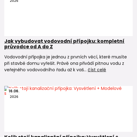
2026
Jak vybudovat vodovodní přípojku: kompletní
průvodce od A do Z
Vodovodní přípojka je jednou z prvních věcí, které musíte
při stavbě domu vyřešit. Právě ona přivádí pitnou vodu z
veřejného vodovodního řadu až k vaš...
číst celé
16
.
06
.
2026