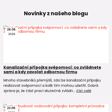
Novinky z našeho blogu
26
.
06
.
2026
Kanalizační přípojka svépomocí: co zvládnete
sami a kdy zavolat odbornou firmu
Mnoho stavebníků přemýšlí, zda lze kanalizační přípojku
realizovat svépomocí a kolik tím mohou ušetřit. Dobrá
zpráva je, že část prací skutečně zvládn...
číst celé
22
.
06
.