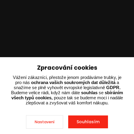
Technické poradenství
Zpracování cookies
Ing. Adam Dvořák
Vážení zákazníci, přestože jenom prodáváme trubky, je
+420 602 234 254
pro nás
ochrana vašich soukromých dat důležitá
a
snažíme se plně vyhovět evropské legislativně
GDPR.
(Po-Pá 8:00 - 15:00)
Budeme velice rádi, když nám dáte
souhlas
se
sbíráním
všech typů cookies,
pouze tak se budeme moci i nadále
potrebujiporadit@dvorak-karlik.cz
zlepšovat a zvyšovat váš komfort nákupu.
Souhlasím
Nastavení
2025 © Dvorak-Karlik.cz – Všechna práva vyhrazena. Design od
EmpireDesign
nakódoval
OndřejDvořák.com
.