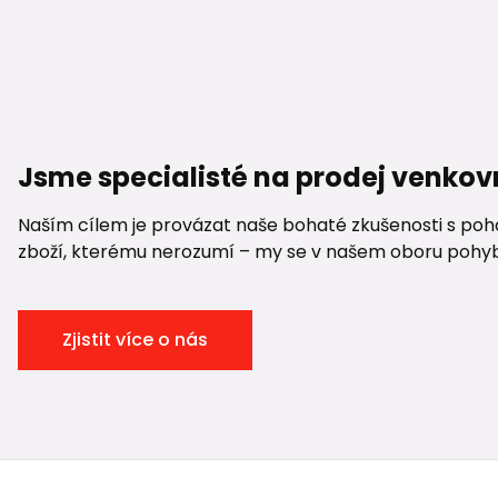
Jsme specialisté na prodej venkov
Naším cílem je provázat naše bohaté zkušenosti s pohod
zboží, kterému nerozumí – my se v našem oboru pohybuje
Zjistit více o nás