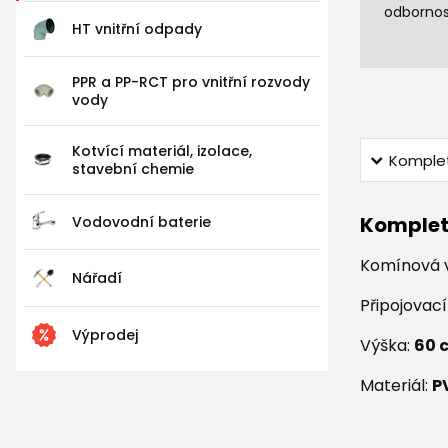
odbornos
HT vnitřní odpady
PPR a PP-RCT pro vnitřní rozvody
vody
Kotvící materiál, izolace,
Komplet
stavební chemie
Komplet
Vodovodní baterie
Komínová v
Nářadí
Připojovac
Výprodej
Výška:
60 
Materiál:
P