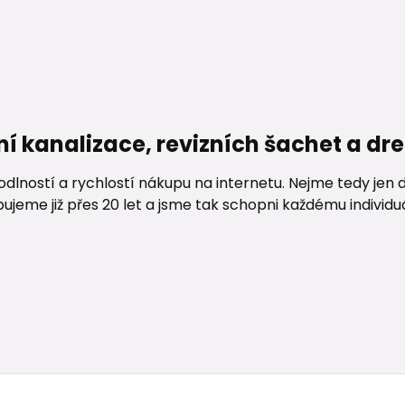
ní kanalizace, revizních šachet a d
lností a rychlostí nákupu na internetu. Nejme tedy jen d
me již přes 20 let a jsme tak schopni každému individuáln