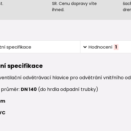
t.
SR. Cenu dopravy víte
šac
ihned.
dre
ní specifikace
Hodnocení
1
ní specifikace
entilační odvětrávací hlavice pro odvětrání vnitřního o
í průměr:
DN 140
(do hrdla odpadní trubky)
cm
VC