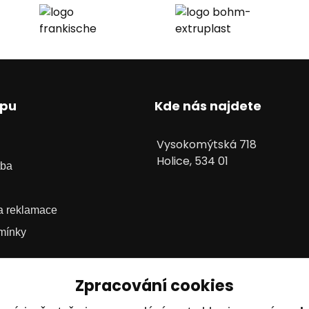
upu
Kde nás najdete
Vysokomýtská 718
Holice, 534 01
tba
 a reklamace
mínky
Zpracování cookies