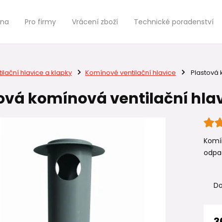
jna
Pro firmy
Vrácení zboží
Technické poradenství
ilační hlavice a klapky
Komínové ventilační hlavice
Plastová 
ová komínová ventilační hlav
Komín
odpa
Do
3