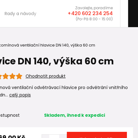
Zavolejte, poradíme
+420 602 234 254
Rady a návody
(Po-Pá 8:00 - 15:00)
komínová ventilační hlavice DN 140, výška 60 cm
ice DN 140, výška 60 cm
Ohodnotit produkt
ová ventilační odvětrávací hlavice pro odvětrání vnitřního
dn...
celý popis
stupnost
Skladem, ihned k expedici
69,00 Kč