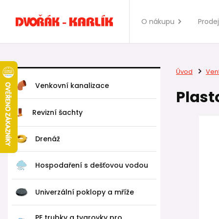
O nákupu
Prode
Úvod
Vent
Venkovní kanalizace
Plast
Revizní šachty
Drenáž
Hospodaření s dešťovou vodou
Univerzální poklopy a mříže
PE trubky a tvarovky pro