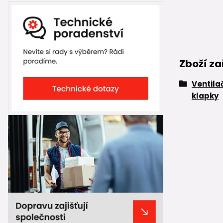
Zboží za
Ventila
klapky