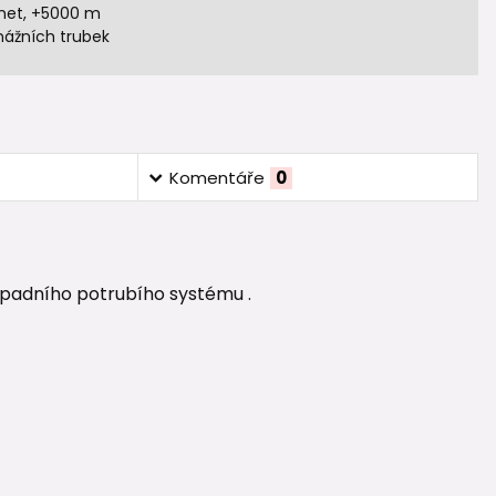
het, +5000 m
nážních trubek
Komentáře
0
dpadního potrubího systému .