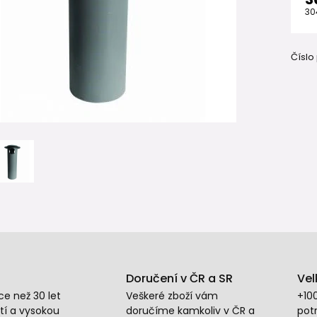
30
Číslo
Doručení v ČR a SR
Vel
e než 30 let
Veškeré zboží vám
+10
tí a vysokou
doručíme kamkoliv v ČR a
potr