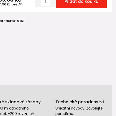
Přidat do košíku
4,96 Kč
bez DPH
 produktu:
9151
ké skladové zásoby
Technické poradenství
00 m odpadního
Unikátní návody. Zavolejte,
ubí, +200 revizních
poradíme.