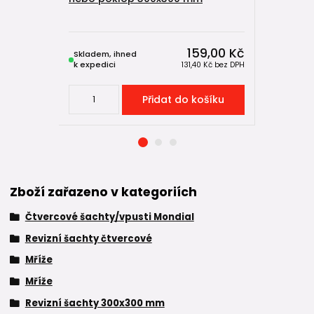
300x300
159,00 Kč
Skladem, ihned
Skladem, 
k expedici
k expedici
131,40 Kč
bez DPH
Přidat do košíku
Zboží zařazeno v kategoriích
Čtvercové šachty/vpusti Mondial
Revizní šachty čtvercové
Mříže
Mříže
Revizní šachty 300x300 mm