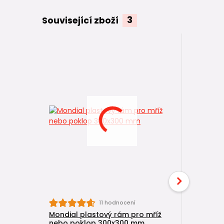
Související zboží
3
11 hodnocení
Mondial plastový rám pro mříž
Mondial č
nebo poklop 300x300 mm
kanalizač