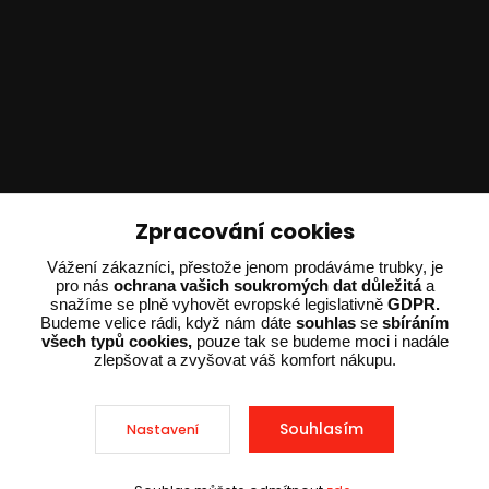
Technické poradenství
Zpracování cookies
Vážení zákazníci, přestože jenom prodáváme trubky, je
Ing. Adam Dvořák
pro nás
ochrana vašich soukromých dat důležitá
a
+420 602 234 254
snažíme se plně vyhovět evropské legislativně
GDPR.
(Po-Pá 8:00 - 15:00)
Budeme velice rádi, když nám dáte
souhlas
se
sbíráním
všech typů cookies,
pouze tak se budeme moci i nadále
zlepšovat a zvyšovat váš komfort nákupu.
potrebujiporadit@dvorak-karlik.cz
Souhlasím
Nastavení
2025 © Dvorak-Karlik.cz – Všechna práva vyhrazena. Design od
EmpireDesign
nakódoval
OndřejDvořák.com
.