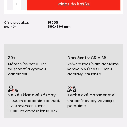
Přidat do košíku
Číslo produktu:
10055
Rozměr:
300x300 mm
30+
Doručení v ČR a SR
Máme více než 30 let
Veškeré zboží vám doručíme
zkušeností a vysokou
kamkoliv v ČR a SR. Cenu
odbornost.
dopravy víte ihned.
Velké skladové zásoby
Technické poradenství
+1000 m odpadního potrubí,
Unikátní návody. Zavolejte,
+200 revizních šachet,
poradíme.
+5000 m drenážních trubek