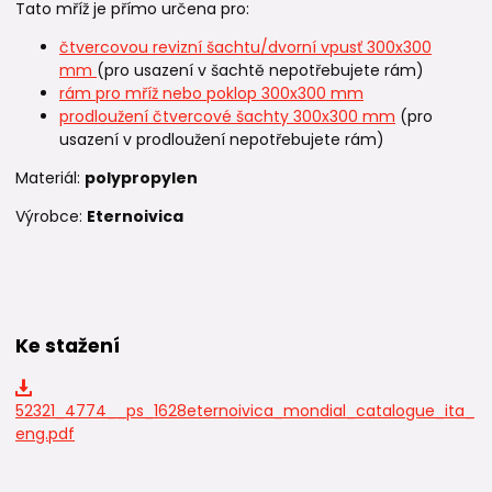
Tato mříž je přímo určena pro:
čtvercovou revizní šachtu/dvorní vpusť 300x300
mm
(pro usazení v šachtě nepotřebujete rám)
rám pro mříž nebo poklop 300x300 mm
prodloužení čtvercové šachty 300x300 mm
(pro
usazení v prodloužení nepotřebujete rám)
Materiál:
polypropylen
Výrobce:
Eternoivica
Ke stažení
52321_4774__ps_1628eternoivica_mondial_catalogue_ita_
eng.pdf