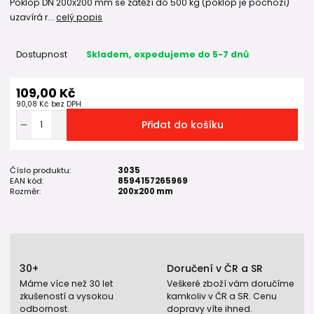
Poklop DN 200x200 mm se zátěží do 500 kg (poklop je pochozí)
uzavírá r...
celý popis
Dostupnost
Skladem, expedujeme do 5-7 dnů
109,00 Kč
90,08 Kč
bez DPH
Přidat do košíku
Číslo produktu:
3035
EAN kód:
8594157265969
Rozměr:
200x200 mm
30+
Doručení v ČR a SR
Máme více než 30 let
Veškeré zboží vám doručíme
zkušeností a vysokou
kamkoliv v ČR a SR. Cenu
odbornost.
dopravy víte ihned.