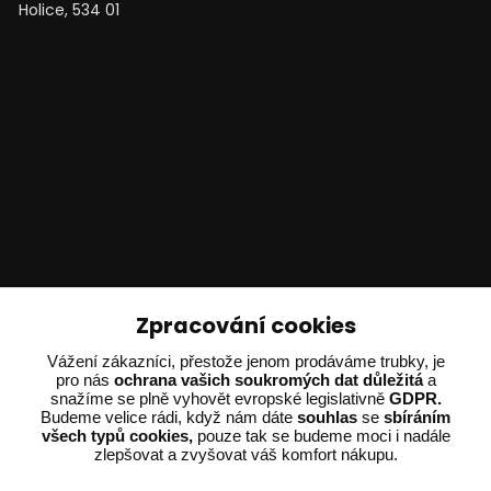
Holice, 534 01
Technické poradenství
Zpracování cookies
Vážení zákazníci, přestože jenom prodáváme trubky, je
Ing. Adam Dvořák
pro nás
ochrana vašich soukromých dat důležitá
a
+420 602 234 254
snažíme se plně vyhovět evropské legislativně
GDPR.
(Po-Pá 8:00 - 15:00)
Budeme velice rádi, když nám dáte
souhlas
se
sbíráním
všech typů cookies,
pouze tak se budeme moci i nadále
zlepšovat a zvyšovat váš komfort nákupu.
potrebujiporadit@dvorak-karlik.cz