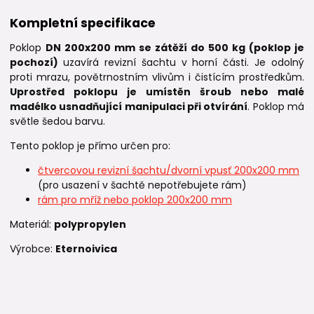
Kompletní specifikace
Poklop
DN 200x200 mm
se zátěží do 500 kg (poklop je
pochozí)
uzavírá revizní šachtu v horní části. Je odolný
proti mrazu, povětrnostním vlivům i čistícím prostředkům.
Uprostřed poklopu je umístěn šroub nebo malé
madélko usnadňující manipulaci při otvírání
. Poklop má
světle šedou barvu.
Tento poklop je přímo určen pro:
čtvercovou revizní šachtu/dvorní vpusť 200x200 mm
(pro usazení v šachtě nepotřebujete rám)
rám pro mříž nebo poklop 200x200 mm
Materiál:
polypropylen
Výrobce:
Eternoivica