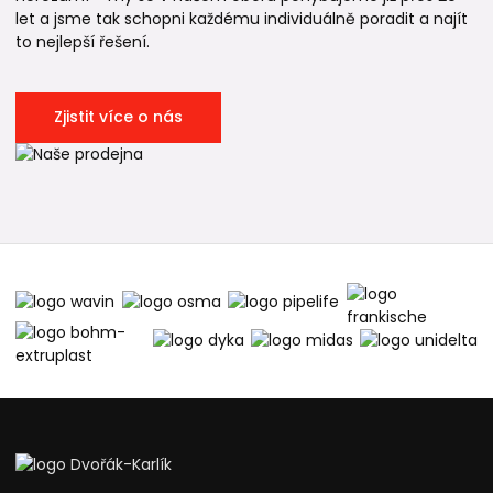
let a jsme tak schopni každému individuálně poradit a najít
to nejlepší řešení.
Zjistit více o nás