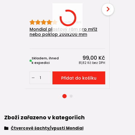
3 hodnocení
Mondial plastový rám pro mříž
Mondial č
nebo poklop 200x200 mm
kanalizač
200x200
99,00 Kč
Skladem, ihned
Skladem, 
k expedici
k expedici
81,82 Kč
bez DPH
Přidat do košíku
Zboží zařazeno v kategoriích
Čtvercové šachty/vpusti Mondial