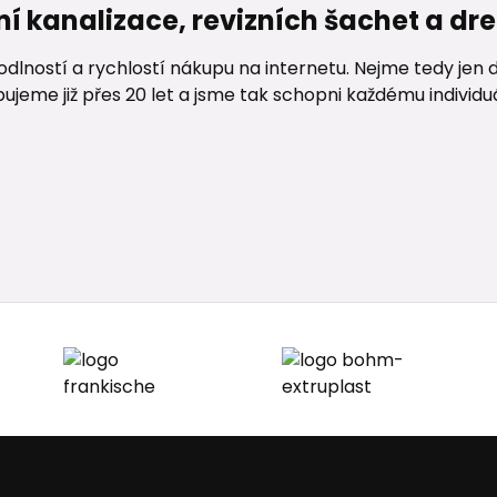
ní kanalizace, revizních šachet a d
lností a rychlostí nákupu na internetu. Nejme tedy jen d
me již přes 20 let a jsme tak schopni každému individuáln