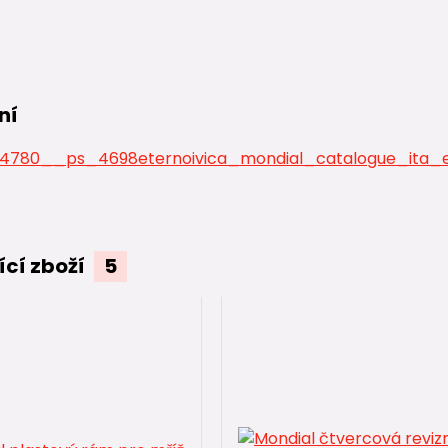
ní
4780__ps_4698eternoivica_mondial_catalogue_ita_e
ící zboží
5