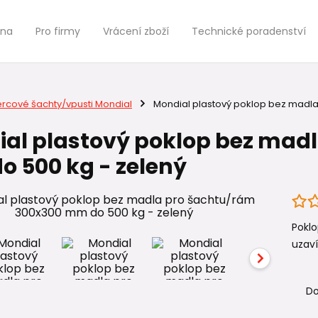
jna
Pro firmy
Vrácení zboží
Technické poradenství
ercové šachty/vpusti Mondial
Mondial plastový poklop bez madla
al plastový poklop bez mad
 500 kg - zelený
Poklo
uzavír
Do