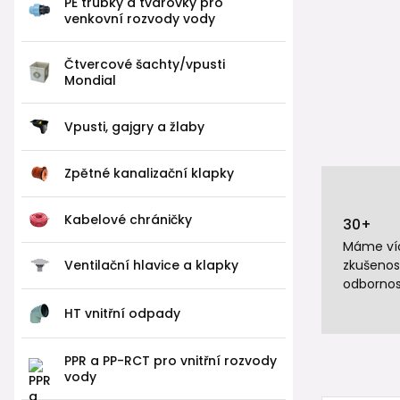
PE trubky a tvarovky pro
venkovní rozvody vody
Čtvercové šachty/vpusti
Mondial
Vpusti, gajgry a žlaby
Zpětné kanalizační klapky
Kabelové chráničky
30+
Máme víc
zkušenos
Ventilační hlavice a klapky
odbornos
HT vnitřní odpady
PPR a PP-RCT pro vnitřní rozvody
vody