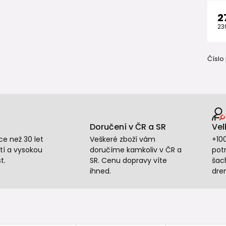
2
23
Číslo
Doručení v ČR a SR
Vel
e než 30 let
Veškeré zboží vám
+10
tí a vysokou
doručíme kamkoliv v ČR a
potr
t.
SR. Cenu dopravy víte
šac
ihned.
dre