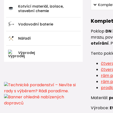
Komplet
Kotvící materiál, izolace,
stavební chemie
Komplet
Vodovodní baterie
Poklop
DN
mrazu, pov
Nářadí
otvírání
. 
Výprodej
Tento pokl
čtver
čtver
rám p
rám p
prodl
Materiál:
p
Výrobce:
E