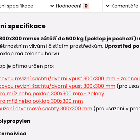
ní specifikace
Hodnocení
0
Komentáře
ní specifikace
 300x300 mm
se zátěží do 500 kg (poklop je pochozí)
u
ětrnostním vlivům i čistícím prostředkům.
Uprostřed po
Poklop má zelenou barvu.
op je přímo určen pro:
covou revizní šachtu/dvorní vpusť 300x300 mm - zelenou
covou revizní šachtu/dvorní vpusť 300x300 mm
(pro usaz
ro mříž nebo poklop 300x300 mm - zelený
ro mříž nebo poklop 300x300 mm
oužení čtvercové šachty 300x300 mm
(pro usazení v pro
olypropylen
ternoivica