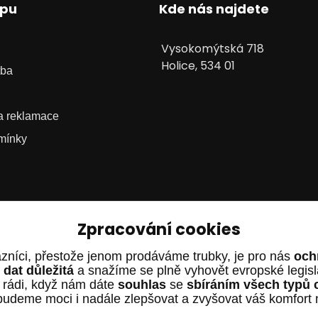
upu
Kde nás najdete
Vysokomýtská 718
Holice, 534 01
tba
 a reklamace
mínky
Zpracování cookies
zníci, přestože jenom prodáváme trubky, je pro nás
och
dat důležitá
a snažíme se plně vyhovět evropské legis
 rádi, když nám dáte
souhlas
se
sbíráním všech typů 
budeme moci i nadále zlepšovat a zvyšovat váš komfort