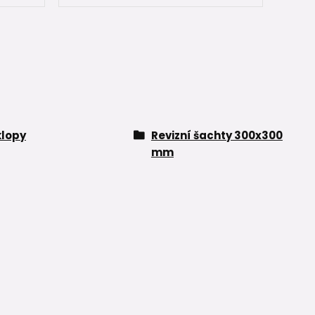
klopy
Revizní šachty 300x300
mm