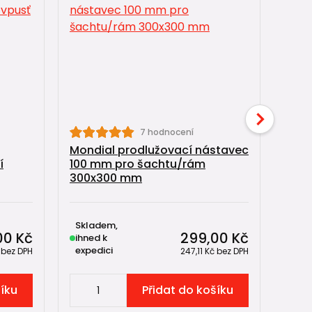
Mond
7 hodnocení
kana
Mondial prodlužovací nástavec
vpus
í
100 mm pro šachtu/rám
300x300 mm
Skladem,
Skl
00 Kč
299,00 Kč
ihned k
exp
expedici
do 5
č
bez DPH
247,11 Kč
bez DPH
šíku
Přidat do košíku