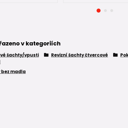
řazeno v kategoriích
vé šachty/vpusti
Revizní šachty čtvercové
Po
l
 bez madla