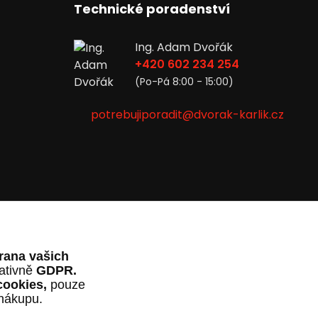
Technické poradenství
Ing. Adam Dvořák
+420 602 234 254
(Po-Pá 8:00 - 15:00)
potrebujiporadit@dvorak-karlik.cz
rana vašich
lativně
GDPR.
cookies,
pouze
 nákupu.