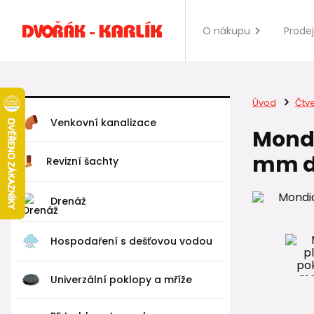
O nákupu
Prode
Úvod
Čtv
Venkovní kanalizace
Mondi
mm do
Revizní šachty
Drenáž
Hospodaření s dešťovou vodou
Univerzální poklopy a mříže