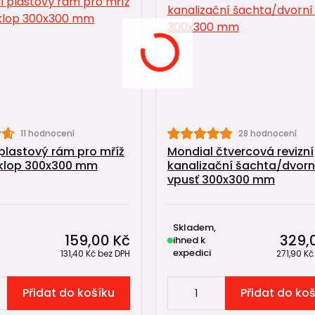
11 hodnocení
28 hodnocení
plastový rám pro mříž
Mondial čtvercová revizní
klop 300x300 mm
kanalizační šachta/dvorn
vpusť 300x300 mm
Skladem,
159,00 Kč
329,
ihned k
expedici
131,40 Kč
bez DPH
271,90 K
Přidat do košíku
Přidat do ko