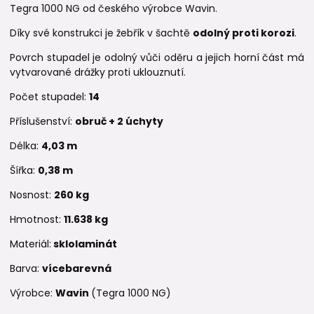
Tegra 1000 NG od českého výrobce Wavin.
Díky své konstrukci je žebřík v šachtě
odolný proti korozi
.
Povrch stupadel je odolný vůči oděru a jejich horní část má
vytvarované drážky proti uklouznutí.
Počet stupadel:
14
Příslušenství:
obruč + 2 úchyty
Délka:
4,03 m
Šířka:
0,38 m
Nosnost:
260 kg
Hmotnost:
11.638 kg
Materiál:
sklolaminát
Barva:
vícebarevná
Výrobce:
Wavin
(Tegra 1000 NG)