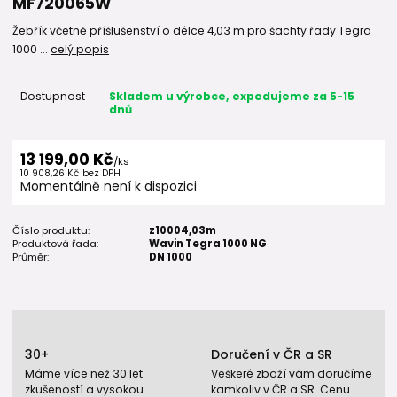
MF720065W
Žebřík včetně příšlušenství o délce 4,03 m pro šachty řady Tegra
1000 ...
celý popis
Dostupnost
Skladem u výrobce, expedujeme za 5-15
dnů
13 199,00 Kč
/
ks
10 908,26 Kč
bez DPH
Momentálně není k dispozici
Číslo produktu:
z10004,03m
Produktová řada:
Wavin Tegra 1000 NG
Průměr:
DN 1000
30+
Doručení v ČR a SR
Máme více než 30 let
Veškeré zboží vám doručíme
zkušeností a vysokou
kamkoliv v ČR a SR. Cenu