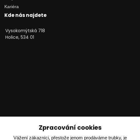
Kariéra
Kde nás najdete
Vysokomýtská 718
Holice, 534 01
Technické poradenství
Zpracování cookies
Vážení zákazníci, přestože jenom prodáváme trubky, je
Ing. Adam Dvořák