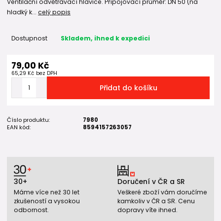
Ventilační odvětrávací hlavice. Připojovací průměr: DN 50 (na
hladký k...
celý popis
Dostupnost
Skladem, ihned k expedici
79,00 Kč
65,29 Kč
bez DPH
Přidat do košíku
Číslo produktu:
7980
EAN kód:
8594157263057
30+
Doručení v ČR a SR
Máme více než 30 let
Veškeré zboží vám doručíme
zkušeností a vysokou
kamkoliv v ČR a SR. Cenu
odbornost.
dopravy víte ihned.