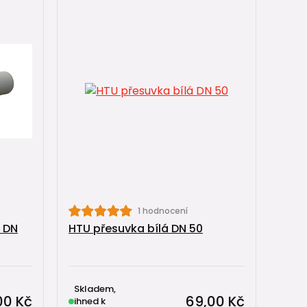
1 hodnocení
m DN
HTU přesuvka bílá DN 50
Skladem,
00 Kč
69,00 Kč
ihned k