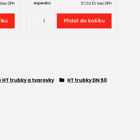
expedici
č
bez DPH
57,02 Kč
bez DPH
šíku
Přidat do košíku
é HT trubky a tvarovky
HT trubky DN 50