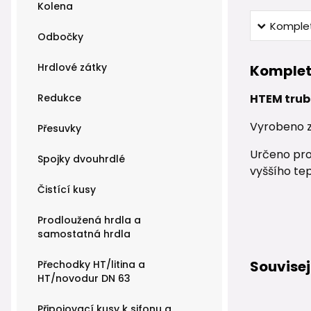
Kolena
Komplet
Odbočky
Hrdlové zátky
Komplet
Redukce
HTEM trub
Vyrobeno z
Přesuvky
Určeno pro
Spojky dvouhrdlé
vyššího tep
Čistící kusy
Prodloužená hrdla a
samostatná hrdla
Souvisej
Přechodky HT/litina a
HT/novodur DN 63
Připojovací kusy k sifonu a