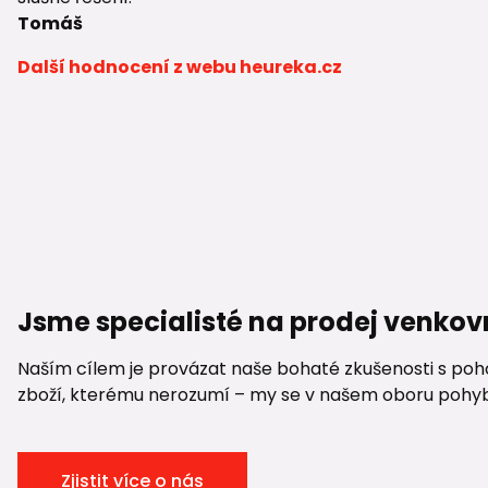
Tomáš
Další hodnocení z webu heureka.cz
Jsme specialisté na prodej venkov
Naším cílem je provázat naše bohaté zkušenosti s pohod
zboží, kterému nerozumí – my se v našem oboru pohybuje
Zjistit více o nás