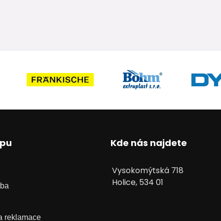
upu
Kde nás najdete
Vysokomýtská 718
Holice, 534 01
tba
 a reklamace