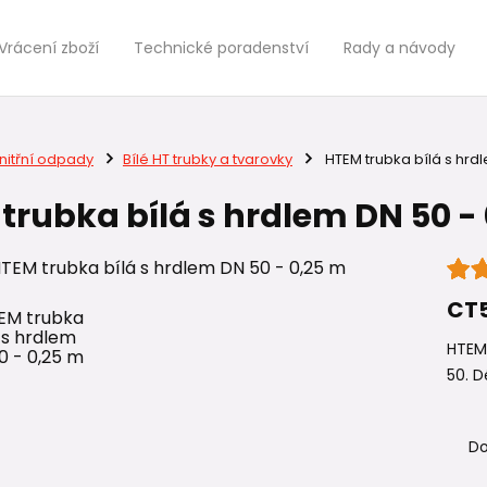
Vrácení zboží
Technické poradenství
Rady a návody
nitřní odpady
Bílé HT trubky a tvarovky
HTEM trubka bílá s hrd
trubka bílá s hrdlem DN 50 -
CT
HTEM 
50. D
Do