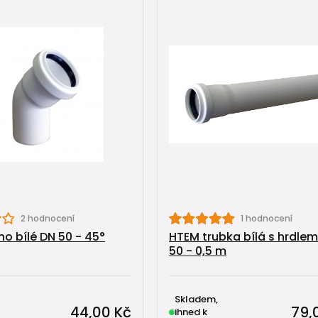
2 hodnocení
1 hodnocení
no bílé DN 50 - 45°
HTEM trubka bílá s hrdle
50 - 0,5 m
Skladem,
44,00 Kč
79,
ihned k