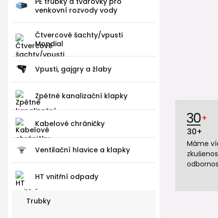
PE trubky a tvarovky pro
venkovní rozvody vody
Čtvercové šachty/vpusti
Mondial
Vpusti, gajgry a žlaby
Zpětné kanalizační klapky
Kabelové chráničky
30+
Máme víc
Ventilační hlavice a klapky
zkušenos
odbornos
HT vnitřní odpady
Trubky