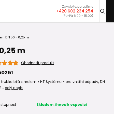
Zavolejte, poradíme
+420 602 234 254
(Po-Pá 8:00 - 15:00)
lem DN 50 - 0,25 m
 0,25 m
Ohodnotit produkt
50251
trubka bílá s hrdlem z HT Systému - pro vnitřní odpady, DN
é...
celý popis
stupnost
Skladem, ihned k expedici