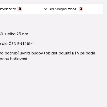
omentáře
0
Související zboží
3
50. Délka 25 cm.
dle ČSN EN 1451-1.
 potrubí uvnitř budov (oblast použití B) v případě
enou hořlavost.