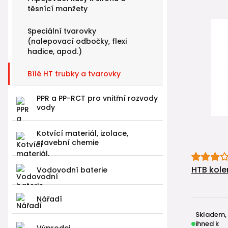
těsnící manžety
Speciální tvarovky
(nalepovací odbočky, flexi
hadice, apod.)
Bílé HT trubky a tvarovky
PPR a PP-RCT pro vnitřní rozvody
vody
Kotvící materiál, izolace,
stavební chemie
HTB kole
Vodovodní baterie
Nářadí
Skladem,
ihned k
Výprodej