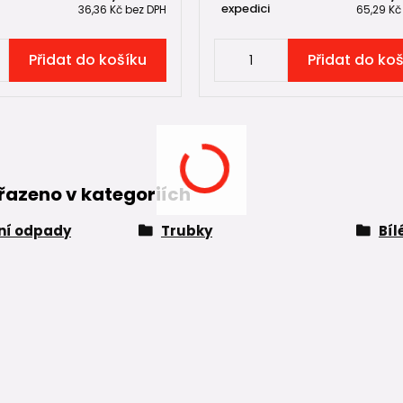
expedici
36,36 Kč
bez DPH
65,29 K
Přidat do košíku
Přidat do ko
řazeno v kategoriích
řní odpady
Trubky
Bíl