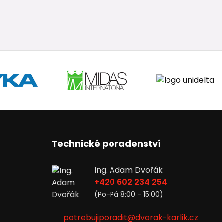
Technické poradenství
Ing. Adam Dvořák
+420 602 234 254
(Po-Pá 8:00 - 15:00)
potrebujiporadit@dvorak-karlik.cz