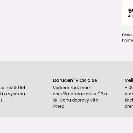
5
48
Číslo
Průmě
Doručení v ČR a SR
Vel
e než 30 let
Veškeré zboží vám
+10
tí a vysokou
doručíme kamkoliv v ČR a
potr
t.
SR. Cenu dopravy víte
šac
ihned.
dre