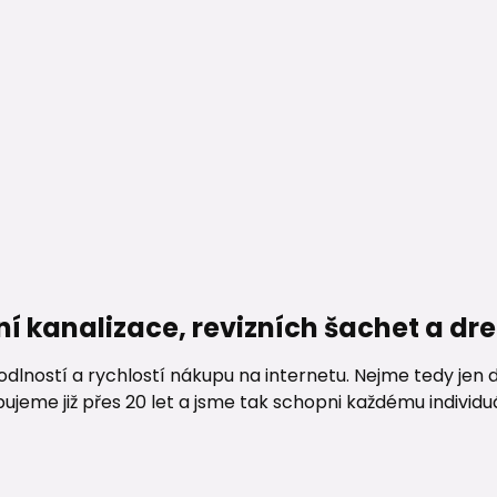
ní kanalizace, revizních šachet a d
lností a rychlostí nákupu na internetu. Nejme tedy jen d
me již přes 20 let a jsme tak schopni každému individuáln