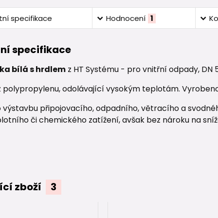
ní specifikace
Hodnocení
1
K
ní specifikace
ka bílá s hrdlem
z HT Systému - pro vnitřní odpady, DN 
 polypropylenu, odolávající vysokým teplotám. Vyrobeno 
 výstavbu připojovacího, odpadního, větracího a svodného
lotního či chemického zatížení, avšak bez nároku na sníž
ící zboží
3