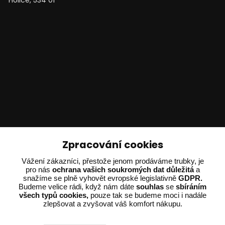
Technické poradenství
Zpracování cookies
Vážení zákazníci, přestože jenom prodáváme trubky, je
Ing. Adam Dvořák
pro nás
ochrana vašich soukromých dat důležitá
a
+420 602 234 254
snažíme se plně vyhovět evropské legislativně
GDPR.
(Po-Pá 8:00 - 15:00)
Budeme velice rádi, když nám dáte
souhlas
se
sbíráním
všech typů cookies,
pouze tak se budeme moci i nadále
zlepšovat a zvyšovat váš komfort nákupu.
potrebujiporadit@dvorak-karlik.cz