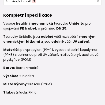
Související zboží
2
Kompletní specifikace
Vysoce
kvalitní mechanická
tvarovka
Unidelta
pro
spojování
PE trubek
o průměru
DN 25.
Tvarovky Unidelta jsou
odolné
vůči rozleptání
mnohými
chemickými látkami
a jsou
odolné
vůči
UV záření.
Materiál:
polypropylen (PP-R), vysoce stabilní kopolymer
(PP-B) s ochranou proti UV záření, nitrilová pryž, acetalová
pryskyřice (POM)
Barva:
černo-modrá
Výrobce:
Unidelta
Místo výroby:
Brescia (Itálie)
Tlaková řada
: PN 16