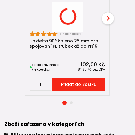
6 hodnocení
Unidelta 90° koleno 25 mm pro
Unidelta
spojování PE trubek až do PN16
spojování
102,00 Kč
Skladem, ihned
Skladem, 
k expedici
k expedici
84,30 Kč
bez DPH
Přidat do košíku
Zboží zařazeno v kategoriích
PE trubky a tvarovky pro venkovní rozvody vody