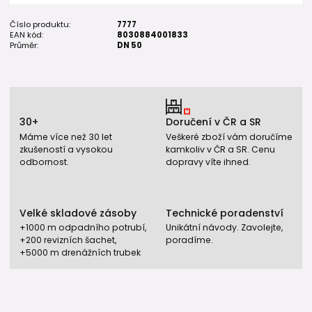
Číslo produktu:
7777
EAN kód:
8030884001833
Průměr:
DN 50
30+
Doručení v ČR a SR
Máme více než 30 let
Veškeré zboží vám doručíme
zkušeností a vysokou
kamkoliv v ČR a SR. Cenu
odbornost.
dopravy víte ihned.
Velké skladové zásoby
Technické poradenství
+1000 m odpadního potrubí,
Unikátní návody. Zavolejte,
+200 revizních šachet,
poradíme.
+5000 m drenážních trubek