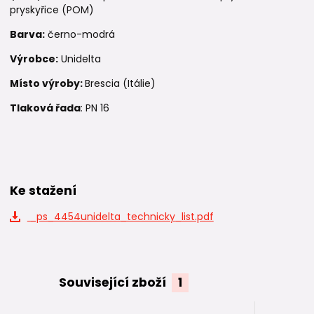
pryskyřice (POM)
Barva:
černo-modrá
Výrobce:
Unidelta
Místo výroby:
Brescia (Itálie)
Tlaková řada
: PN 16
Ke stažení
_ps_4454unidelta_technicky_list.pdf
Související zboží
1