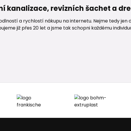
ní kanalizace, revizních šachet a d
lností a rychlostí nákupu na internetu. Nejme tedy jen d
me již přes 20 let a jsme tak schopni každému individuáln