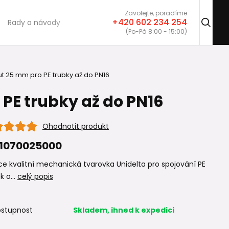
Zavolejte, poradíme
+420 602 234 254
Rady a návody
(Po-Pá 8:00 - 15:00)
t 25 mm pro PE trubky až do PN16
PE trubky až do PN16
Ohodnotit produkt
1070025000
e kvalitní mechanická tvarovka Unidelta pro spojování PE
k o...
celý popis
stupnost
Skladem, ihned k expedici