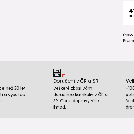
4
38
Číslo
Průmě
Doručení v ČR a SR
Vel
e než 30 let
Veškeré zboží vám
+10
tí a vysokou
doručíme kamkoliv v ČR a
potr
t.
SR. Cenu dopravy víte
šac
ihned.
dre