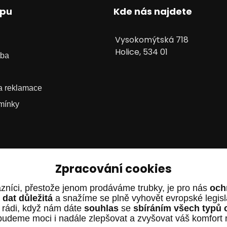
upu
Kde nás najdete
Vysokomýtská 718
Holice, 534 01
tba
 a reklamace
mínky
Zpracování cookies
zníci, přestože jenom prodáváme trubky, je pro nás
och
dat důležitá
a snažíme se plně vyhovět evropské legis
 rádi, když nám dáte
souhlas
se
sbíráním všech typů 
budeme moci i nadále zlepšovat a zvyšovat váš komfort