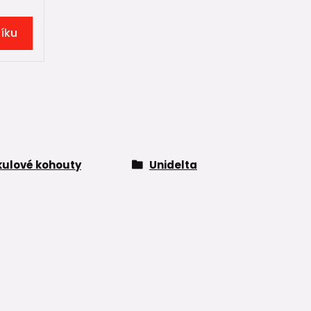
šíku
kulové kohouty
Unidelta