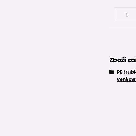
Zboží za
PE trub
venkovn