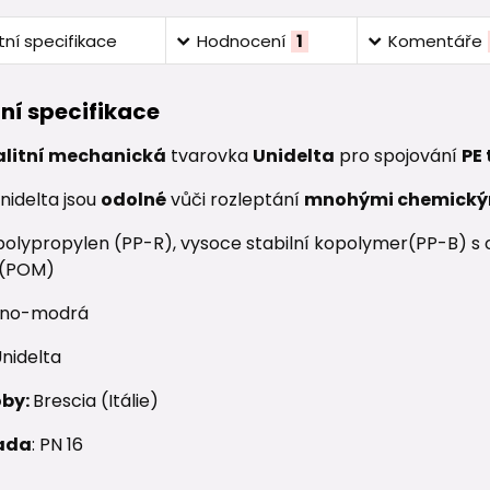
ní specifikace
Hodnocení
1
Komentáře
ní specifikace
alitní mechanická
tvarovka
Unidelta
pro spojování
PE
nidelta jsou
odolné
vůči rozleptání
mnohými chemický
olypropylen (PP-R), vysoce stabilní kopolymer(PP-B) s oc
 (POM)
no-modrá
nidelta
oby:
Brescia (Itálie)
ada
: PN 16