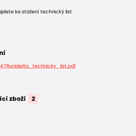
ajdete ke stažení technický list.
ní
76unidelta_technicky_list.pdf
ící zboží
2