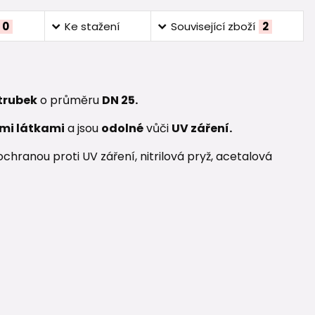
0
Ke stažení
Související zboží
2
 trubek
o průměru
DN 25.
mi látkami
a jsou
odolné
vůči
UV záření.
hranou proti UV záření, nitrilová pryž, acetalová