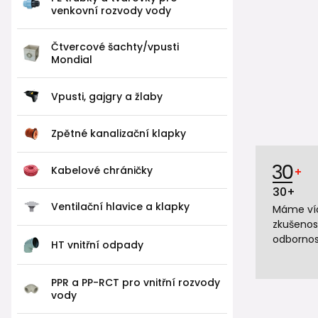
venkovní rozvody vody
Čtvercové šachty/vpusti
Mondial
Vpusti, gajgry a žlaby
Zpětné kanalizační klapky
Kabelové chráničky
30+
Ventilační hlavice a klapky
Máme víc
zkušenos
odbornos
HT vnitřní odpady
PPR a PP-RCT pro vnitřní rozvody
vody