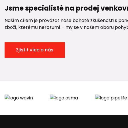
Jsme specialisté na prodej venkov
Naším cílem je provázat naše bohaté zkušenosti s pohod
zboží, kterému nerozumí – my se v našem oboru pohybuje
Zjistit více o nás