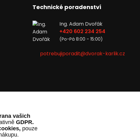
Technické poradenství
Ing. Adam Dvořák
+420 602 234 254
(Po-Pá 8:00 - 15:00)
potrebujiporadit@dvorak-karlik.cz
rana vašich
lativně
GDPR.
cookies,
pouze
 nákupu.