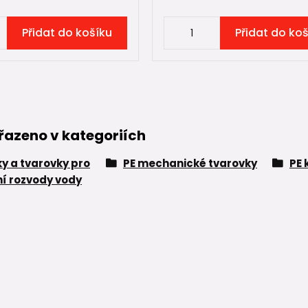
Přidat do košíku
Přidat do ko
řazeno v kategoriích
ky a tvarovky pro
PE mechanické tvarovky
PE 
í rozvody vody