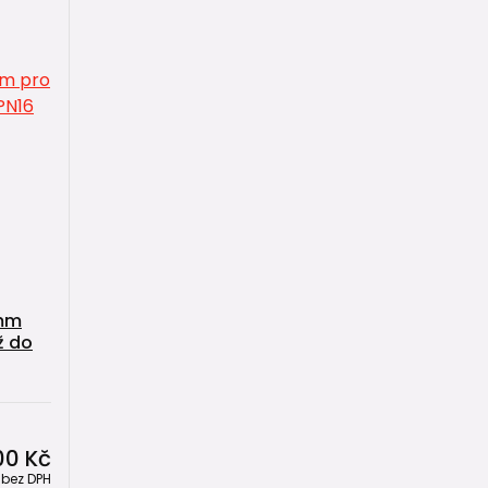
 mm
ž do
00 Kč
č
bez DPH