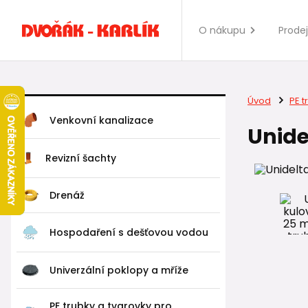
O nákupu
Prode
Úvod
PE t
Venkovní kanalizace
Unide
Revizní šachty
Drenáž
Hospodaření s dešťovou vodou
Univerzální poklopy a mříže
PE trubky a tvarovky pro