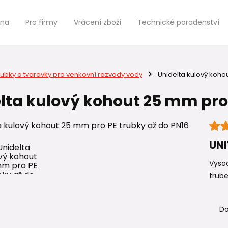
jna
Pro firmy
Vrácení zboží
Technické poradenství
rubky a tvarovky pro venkovní rozvody vody
Unidelta kulový kohou
lta kulový kohout 25 mm pro 
UNI
Vysoc
trube
Do