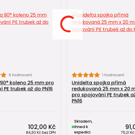
6 hodnocení
1 hodnocení
 90° koleno 25 mm pro
Unidelta spojka přímá
í PE trubek až do PN16
redukovaná 25 mm x 20
pro spojování PE trubek a
PN16
Skladem,
102,00 Kč
91,
ihned k
expedici
84,30 Kč
bez DPH
75,21 K