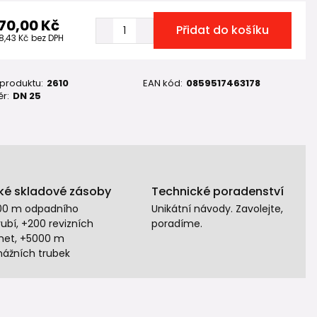
70,00 Kč
Přidat do košíku
8,43 Kč
bez DPH
 produktu:
2610
EAN kód:
0859517463178
r:
DN 25
ké skladové zásoby
Technické poradenství
00 m odpadního
Unikátní návody. Zavolejte,
ubí, +200 revizních
poradíme.
het, +5000 m
nážních trubek