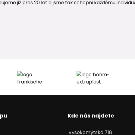
me již přes 20 let a jsme tak schopni každému individuáln
upu
Kde nás najdete
Vysokomýtská 718