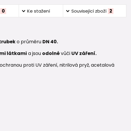
0
Ke stažení
Související zboží
2
 trubek
o průměru
DN 40.
mi látkami
a jsou
odolné
vůči
UV záření.
chranou proti UV záření, nitrilová pryž, acetalová