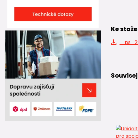
Ke staže
_ps_22
Souvisej