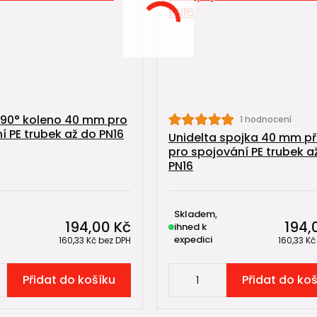
 90° koleno 40 mm pro
1 hodnocení
í PE trubek až do PN16
Unidelta spojka 40 mm p
pro spojování PE trubek a
PN16
Skladem,
194,00 Kč
194,
ihned k
expedici
160,33 Kč
bez DPH
160,33 K
Přidat do košíku
Přidat do ko