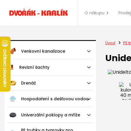
O nákupu
Prode
Úvod
PE t
Venkovní kanalizace
Unide
Revizní šachty
Drenáž
Hospodaření s dešťovou vodou
Univerzální poklopy a mříže
PE trubky a tvarovky pro