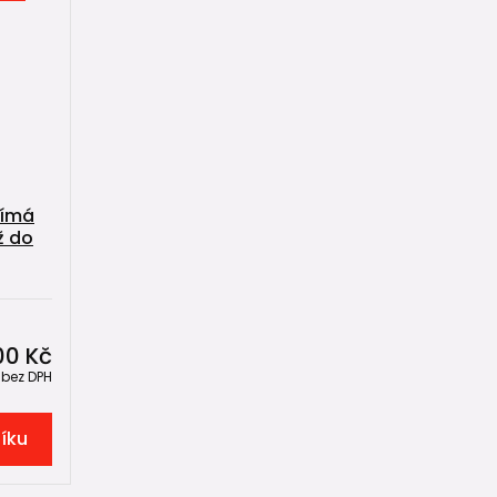
římá
ž do
00 Kč
č
bez DPH
šíku