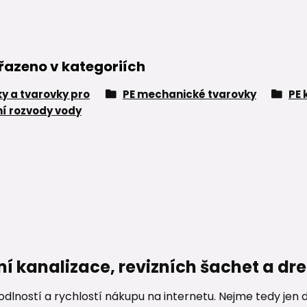
řazeno v kategoriích
ky a tvarovky pro
PE mechanické tvarovky
PE 
í rozvody vody
ní kanalizace, revizních šachet a d
lností a rychlostí nákupu na internetu. Nejme tedy jen d