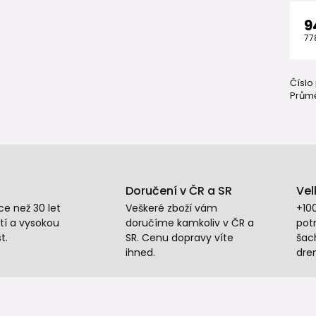
9
77
Číslo
Průmě
Doručení v ČR a SR
Vel
e než 30 let
Veškeré zboží vám
+10
tí a vysokou
doručíme kamkoliv v ČR a
potr
t.
SR. Cenu dopravy víte
šac
ihned.
dre