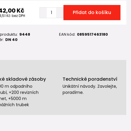
42,00 Kč
Přidat do košíku
8,51 Kč
bez DPH
 produktu:
9448
EAN kód:
0859517463180
r:
DN 40
ké skladové zásoby
Technické poradenství
00 m odpadního
Unikátní návody. Zavolejte,
ubí, +200 revizních
poradíme.
het, +5000 m
nážních trubek