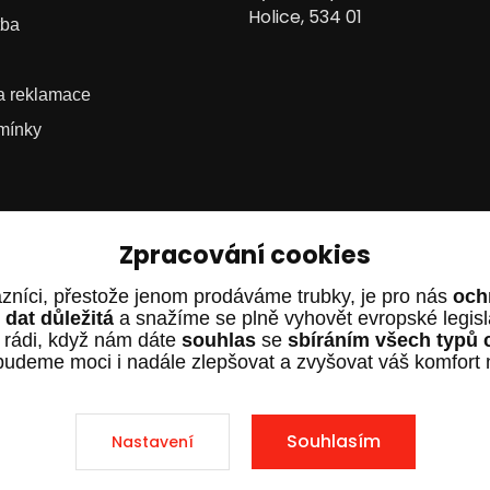
Holice, 534 01
tba
 a reklamace
mínky
Zpracování cookies
zníci, přestože jenom prodáváme trubky, je pro nás
och
dat důležitá
a snažíme se plně vyhovět evropské legis
 rádi, když nám dáte
souhlas
se
sbíráním všech typů 
budeme moci i nadále zlepšovat a zvyšovat váš komfort
.cz – Všechna práva vyhrazena. Design od
EmpireDesign
nakódov
Souhlasím
Nastavení
Vytvořeno na
Eshop-rychle.cz