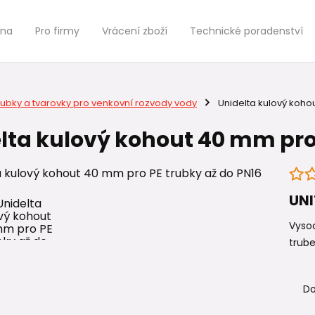
jna
Pro firmy
Vrácení zboží
Technické poradenství
rubky a tvarovky pro venkovní rozvody vody
Unidelta kulový koho
lta kulový kohout 40 mm pro 
UNI
Vysoc
trube
Do