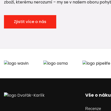
zboží, kterému nerozumí – my se v našem oboru pohybuje
Zjistit více o nás
Vše o nák
Recenze