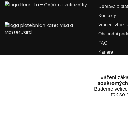
Doprava a pla
Kontakty
Vrácení zboží
Obchodní pod
FAQ
Kariéra
Vážení záka
soukromých 
Budeme velice
tak se 
2025 © Dvorak-Karlik