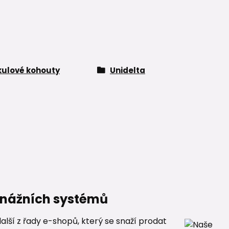
kulové kohouty
Unidelta
renážních systémů
alší z řady e-shopů, který se snaží prodat