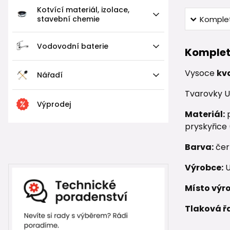
Kotvící materiál, izolace,
stavební chemie
Komplet
Vodovodní baterie
Komplet
Vysoce
kv
Nářadí
Tvarovky U
Výprodej
Materiál:
p
pryskyřice
Barva:
čer
Výrobce:
U
Místo výr
Tlaková ř