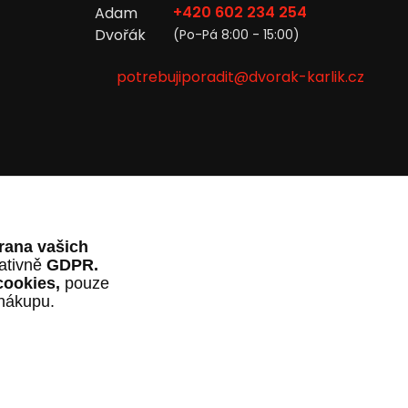
+420 602 234 254
(Po-Pá 8:00 - 15:00)
potrebujiporadit@dvorak-karlik.cz
rana vašich
lativně
GDPR.
cookies,
pouze
 nákupu.
al
OndřejDvořák.com
.