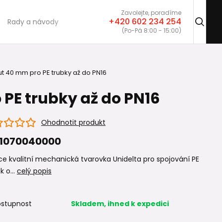
Zavolejte, poradíme
+420 602 234 254
Rady a návody
(Po-Pá 8:00 - 15:00)
ut 40 mm pro PE trubky až do PN16
PE trubky až do PN16
Ohodnotit produkt
1070040000
e kvalitní mechanická tvarovka Unidelta pro spojování PE
k o...
celý popis
stupnost
Skladem, ihned k expedici