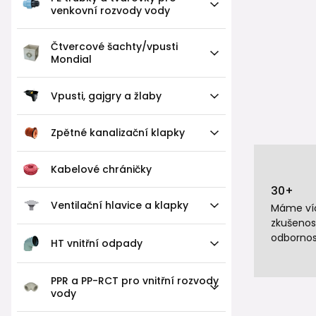
venkovní rozvody vody
Čtvercové šachty/vpusti
Mondial
Vpusti, gajgry a žlaby
Zpětné kanalizační klapky
Kabelové chráničky
30+
Ventilační hlavice a klapky
Máme víc
zkušenos
odbornos
HT vnitřní odpady
PPR a PP-RCT pro vnitřní rozvody
vody