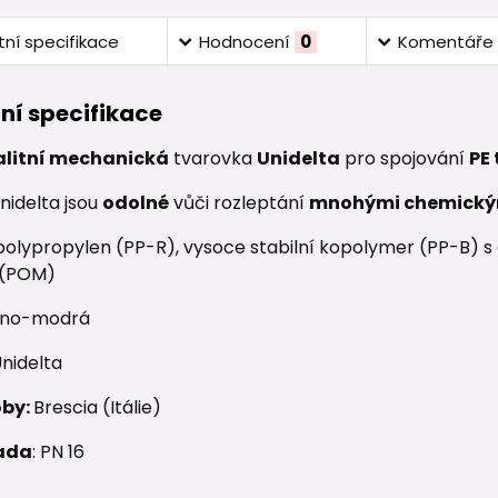
ní specifikace
Hodnocení
0
Komentáře
ní specifikace
alitní mechanická
tvarovka
Unidelta
pro spojování
PE
nidelta jsou
odolné
vůči rozleptání
mnohými chemický
olypropylen (PP-R), vysoce stabilní kopolymer (PP-B) s o
 (POM)
no-modrá
nidelta
oby:
Brescia (Itálie)
ada
: PN 16