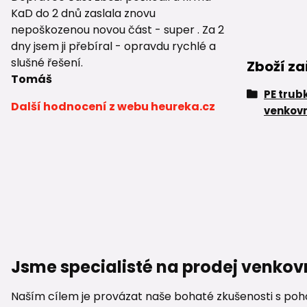
KaD do 2 dnů zaslala znovu
nepoškozenou novou část - super . Za 2
dny jsem ji přebíral - opravdu rychlé a
slušné řešení.
Zboží za
Tomáš
PE trub
Další hodnocení z webu heureka.cz
venkovn
Jsme specialisté na prodej venkov
Naším cílem je provázat naše bohaté zkušenosti s pohod