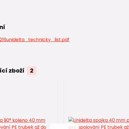
ní
16unidelta_technicky_list.pdf
ící zboží
2