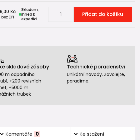
Skladem,
9,00 Kč
Přidat do košíku
ihned k
č
bez DPH
expedici
ké skladové zásoby
Technické poradenství
00 m odpadního
Unikátní návody. Zavolejte,
ubí, +200 revizních
poradíme.
het, +5000 m
nážních trubek
Komentáře
0
Ke stažení