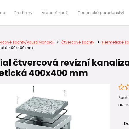
jna
Pro firmy
Vrácení zboží
Technické poradenství
ercové šachty/vpusti Mondial
Čtvercové šachty
Hermetické ša
tická 400x400 mm
al čtvercová revizní kanaliz
etická 400x400 mm
Šach
na na
Do