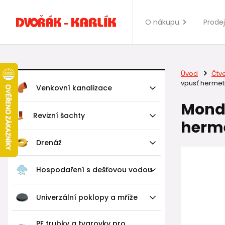
O nákupu
Prode
Úvod
Čtv
vpusť herme
Venkovní kanalizace
Mondi
Revizní šachty
herm
Drenáž
Hospodaření s dešťovou vodou
Univerzální poklopy a mříže
PE trubky a tvarovky pro