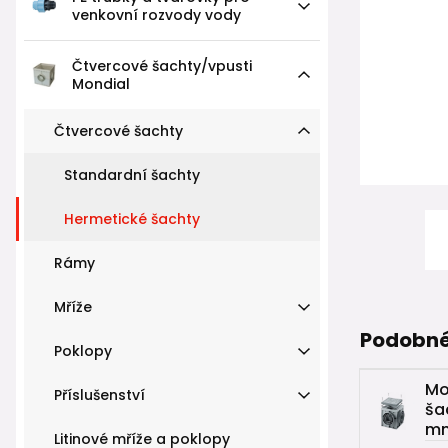
venkovní rozvody vody
Čtvercové šachty/vpusti
Mondial
Čtvercové šachty
Standardní šachty
Hermetické šachty
Rámy
Mříže
Podobné
Poklopy
Mo
Příslušenství
ša
m
Litinové mříže a poklopy