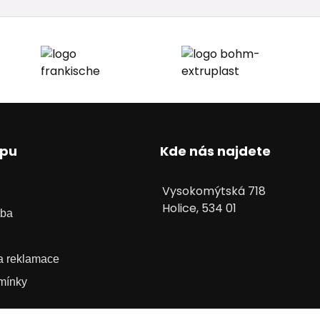
upu
Kde nás najdete
Vysokomýtská 718
Holice, 534 01
tba
 a reklamace
mínky