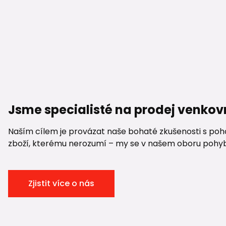
Jsme specialisté na prodej venkov
Naším cílem je provázat naše bohaté zkušenosti s pohod
zboží, kterému nerozumí – my se v našem oboru pohybuje
Zjistit více o nás