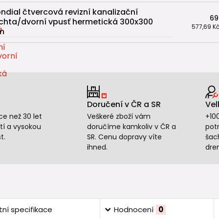
ndial čtvercová revizní kanalizační
69
chta/dvorní vpusť hermetická 300x300
577,69 K
m
Doručení v ČR a SR
Vel
e než 30 let
Veškeré zboží vám
+10
tí a vysokou
doručíme kamkoliv v ČR a
potr
t.
SR. Cenu dopravy víte
šac
ihned.
dre
ní specifikace
Hodnocení
0