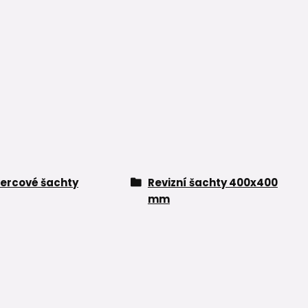
ercové šachty
Revizní šachty 400x400
mm