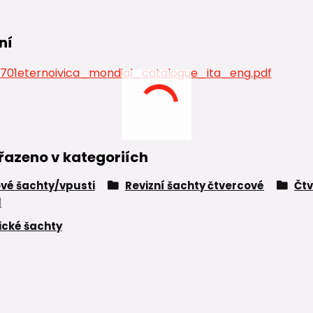
ní
01eternoivica_mondial_catalogue_ita_eng.pdf
řazeno v kategoriích
vé šachty/vpusti
Revizní šachty čtvercové
Čtv
l
cké šachty