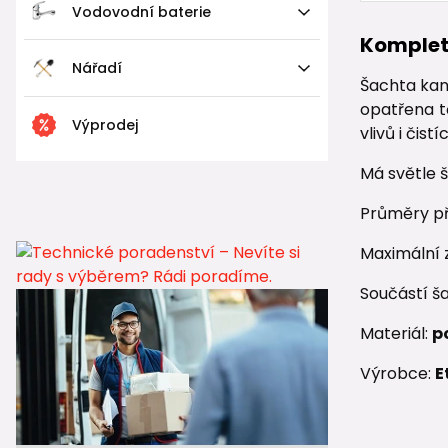
Vodovodní baterie
Komplet
Nářadí
Šachta ka
opatřena t
Výprodej
vlivů i čis
Má světle 
Průměry př
Maximální 
Součástí ša
Materiál:
p
Výrobce:
E