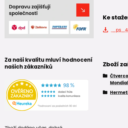
Ke staže
_ps_47
Za naši kvalitu mluví hodnocení
Zboží za
našich zákazníků
Čtverco
Mondia
Hermeti
Zboží dodáno včas, dobrá