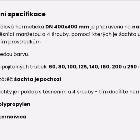
ní specifikace
nálová hermetická
DN 400x400 mm
je připravena na
na
ěsnící manžetou a 4 šrouby, pomocí kterých je šachta u
tícím prostředkům.
šedou barvu.
ipojitelných trubek:
60, 80, 100, 125, 140, 160, 200
a
250
zátěž:
šachta je pochozí
chty je i poklop s těsněním a 4 šrouby - tím docílíte he
olypropylen
ternoivica