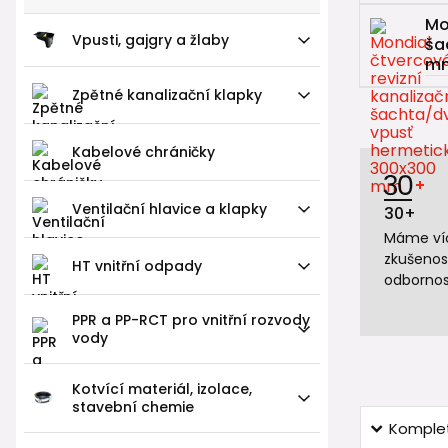
Mo
Vpusti, gajgry a žlaby
ša
m
Zpětné kanalizační klapky
Kabelové chráničky
Ventilační hlavice a klapky
30+
Máme víc
zkušenos
HT vnitřní odpady
odbornos
PPR a PP-RCT pro vnitřní rozvody
vody
Kotvící materiál, izolace,
stavební chemie
Komplet