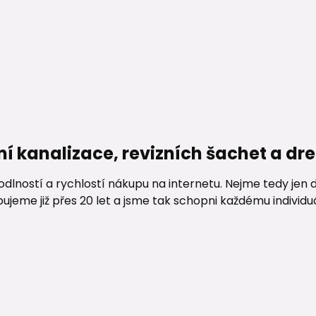
ní kanalizace, revizních šachet a d
lností a rychlostí nákupu na internetu. Nejme tedy jen d
me již přes 20 let a jsme tak schopni každému individuáln