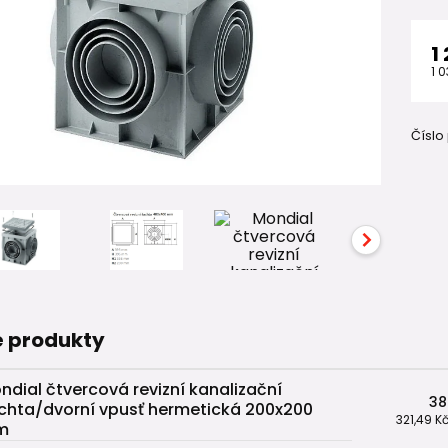
1
1 0
Číslo
 produkty
ndial čtvercová revizní kanalizační
38
chta/dvorní vpusť hermetická 200x200
321,49 K
m