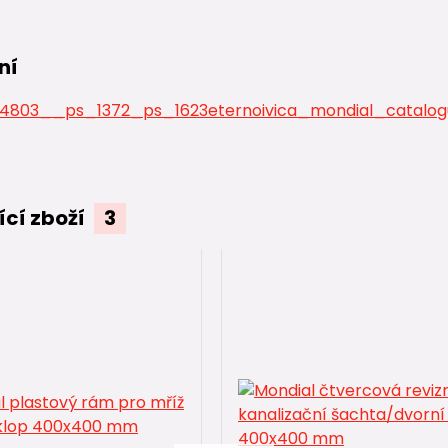
ní
4803__ps_1372_ps_1623eternoivica_mondial_catalog
ící zboží
3