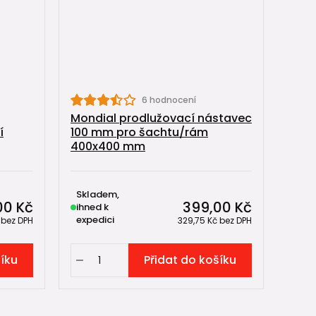
6 hodnocení
Mondial prodlužovací nástavec
í
100 mm pro šachtu/rám
400x400 mm
Skladem,
00 Kč
399,00 Kč
ihned k
expedici
č
bez DPH
329,75 Kč
bez DPH
šíku
Přidat do košíku