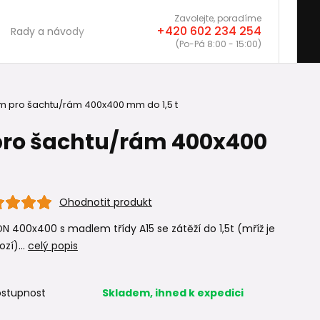
Zavolejte, poradíme
+420 602 234 254
Rady a návody
(Po-Pá 8:00 - 15:00)
m pro šachtu/rám 400x400 mm do 1,5 t
pro šachtu/rám 400x400
Ohodnotit produkt
DN 400x400 s madlem třídy A15 se zátěží do 1,5t (mříž je
zí)...
celý popis
stupnost
Skladem, ihned k expedici