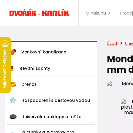
O nákupu
Prode
Úvod
Univ
Venkovní kanalizace
Mondi
mm do
Revizní šachty
Drenáž
Hospodaření s dešťovou vodou
Univerzální poklopy a mříže
PE trubky a tvarovky pro