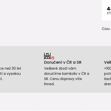
4
37
Číslo
Doručení v ČR a SR
Vel
e než 30 let
Veškeré zboží vám
+10
tí a vysokou
doručíme kamkoliv v ČR a
potr
t.
SR. Cenu dopravy víte
šac
ihned.
dre