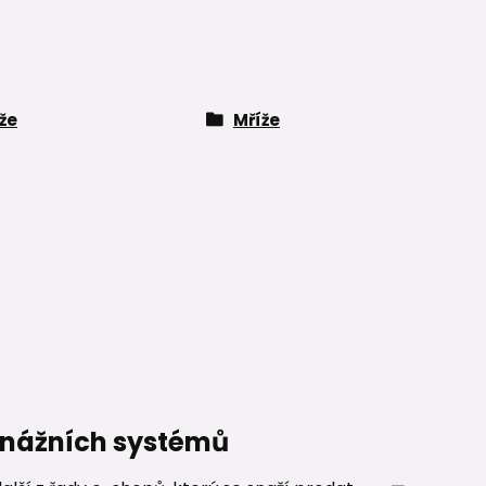
že
Mříže
renážních systémů