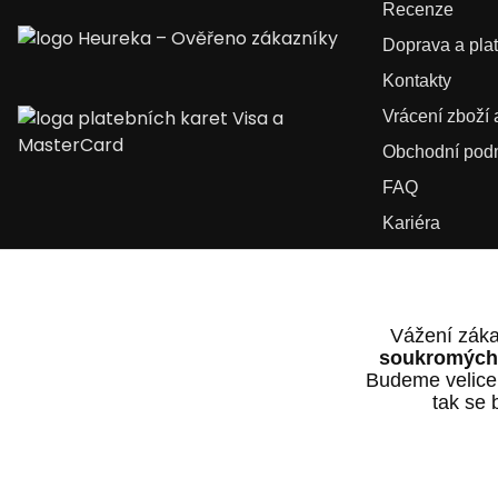
Recenze
Doprava a pla
Kontakty
Vrácení zboží
Obchodní pod
FAQ
Kariéra
Vážení záka
soukromých 
Budeme velice
tak se 
2025 © Dvorak-Karlik