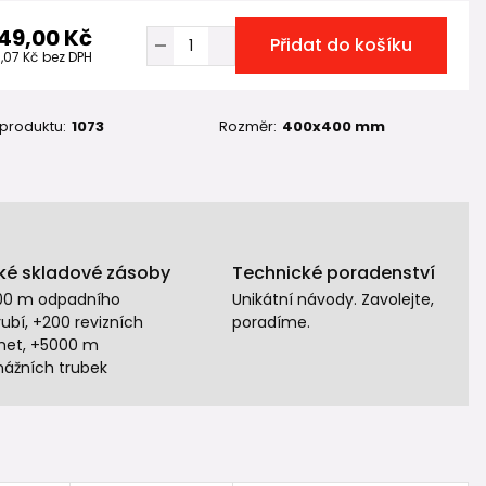
49,00 Kč
Přidat do košíku
1,07 Kč
bez DPH
 produktu:
1073
Rozměr:
400x400 mm
ké skladové zásoby
Technické poradenství
00 m odpadního
Unikátní návody. Zavolejte,
ubí, +200 revizních
poradíme.
het, +5000 m
nážních trubek