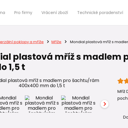
jna
Pro firmy
Vrácení zboží
Technické poradenství
erzální poklopy a mříže
Mříže
Mondial plastová mříž s madle
al plastová mříž s madlem 
 1,5 t
Mříž 
pocho
Do