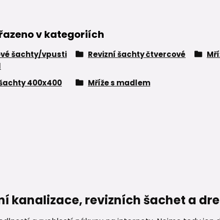
řazeno v kategoriích
vé šachty/vpusti
Revizní šachty čtvercové
Mří
l
 šachty 400x400
Mříže s madlem
ní kanalizace, revizních šachet a d