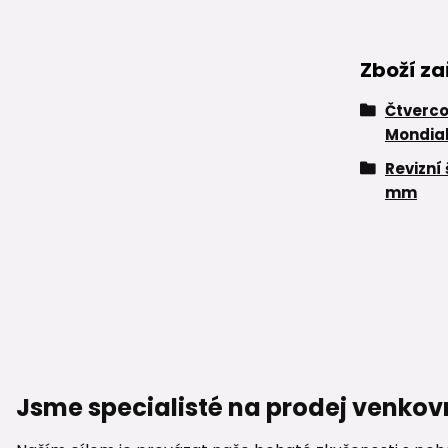
Zboží za
Čtverco
Mondia
Revizní
mm
Jsme specialisté na prodej venkov