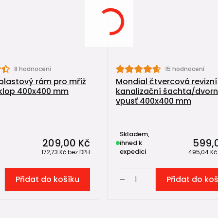
8 hodnocení
15 hodnocení
plastový rám pro mříž
Mondial čtvercová revizní
klop 400x400 mm
kanalizační šachta/dvorn
vpusť 400x400 mm
Skladem,
209,00 Kč
599,
ihned k
expedici
172,73 Kč
bez DPH
495,04 K
Přidat do košíku
Přidat do ko