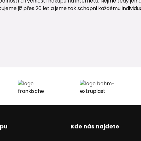
lností a rychlostí nákupu na internetu. Nejme tedy jen d
me již přes 20 let a jsme tak schopni každému individuáln
upu
Kde nás najdete