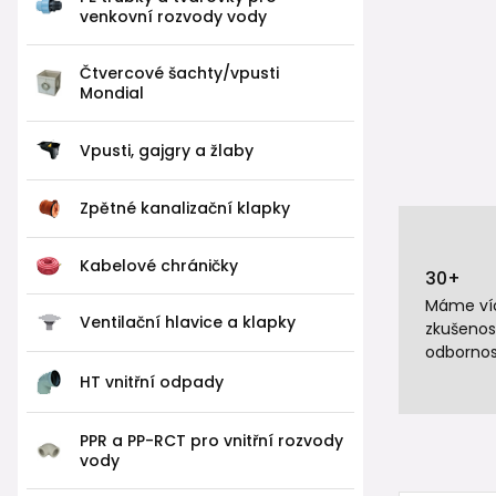
venkovní rozvody vody
Čtvercové šachty/vpusti
Mondial
Vpusti, gajgry a žlaby
Zpětné kanalizační klapky
Kabelové chráničky
30+
Máme víc
Ventilační hlavice a klapky
zkušenos
odbornos
HT vnitřní odpady
PPR a PP-RCT pro vnitřní rozvody
vody