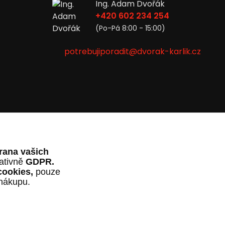
Ing. Adam Dvořák
+420 602 234 254
(Po-Pá 8:00 - 15:00)
potrebujiporadit@dvorak-karlik.cz
rana vašich
lativně
GDPR.
cookies,
pouze
 nákupu.
al
OndřejDvořák.com
.