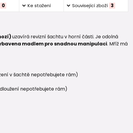
0
Ke stažení
Související zboží
3
hozí)
uzavírá revizní šachtu v horní části. Je odolná
 vybavena madlem pro snadnou manipulaci
. Mříž má
zení v šachtě nepotřebujete rám)
odloužení nepotřebujete rám)