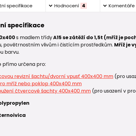
ní specifikace
Hodnocení
4
Komentáře
ní specifikace
00x400
s madlem třídy
A15 se zátěží do 1,5t
(mříž je poc
u, povětrnostním vlivům i čistícím prostředkům.
Mříž je
u barvu.
e přímo určena pro:
covou revizní šachtu/dvorní vpusť 400x400 mm
(pro usa
ro mříž nebo poklop 400x400 mm
oužení čtvercové šachty 400x400 mm
(pro usazení v pr
olypropylen
ternoivica