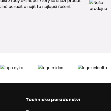
alší z řady e-shopů, který se snaží prodat
ě poradit a najít to nejlepší řešení.
Technické poradenství