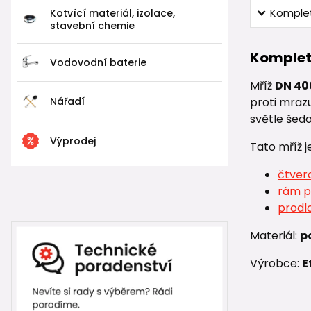
Komplet
Kotvící materiál, izolace,
stavební chemie
Komplet
Vodovodní baterie
Mříž
DN 4
Nářadí
proti mraz
světle šedo
Výprodej
Tato mříž j
čtver
rám p
prodl
Materiál:
p
Výrobce:
E