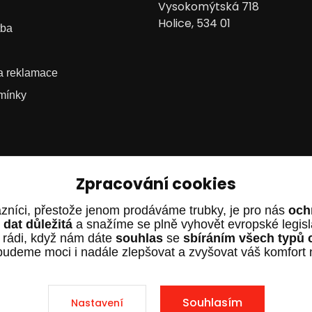
Vysokomýtská 718
Holice, 534 01
tba
 a reklamace
mínky
Zpracování cookies
zníci, přestože jenom prodáváme trubky, je pro nás
och
dat důležitá
a snažíme se plně vyhovět evropské legis
 rádi, když nám dáte
souhlas
se
sbíráním všech typů 
budeme moci i nadále zlepšovat a zvyšovat váš komfort
.cz – Všechna práva vyhrazena. Design od
EmpireDesign
nakódov
Souhlasím
Nastavení
Vytvořeno na
Eshop-rychle.cz