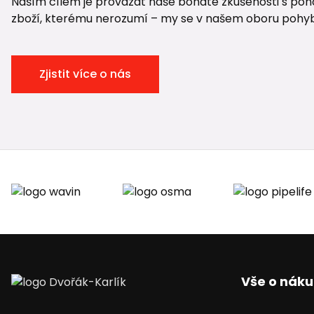
Naším cílem je provázat naše bohaté zkušenosti s pohod
zboží, kterému nerozumí – my se v našem oboru pohybuje
Zjistit více o nás
Vše o nák