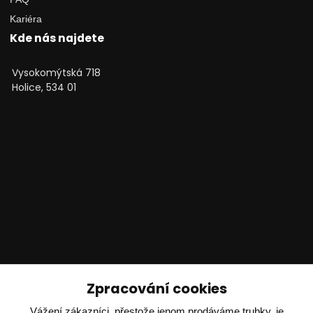
Kariéra
Kde nás najdete
Vysokomýtská 718
Holice, 534 01
Technické poradenství
Zpracování cookies
Vážení zákazníci, přestože jenom prodáváme trubky, je