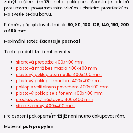
zakrýt roštem (mříží) nebo poklopem. Šachta je odolná
proti mrazu, povětrnostním vlivům i čistícím prostředkům.
Má světle šedou barvu.
Průměry připojitelných trubek:
60, 80, 100, 125, 140, 160, 200
a
250
mm
Maximální zátěž:
šachta je pochozí
Tento produkt lze kombinovat s:
sifonová přepážka 400x400 mm
plastová mříž bez madla 400x400 mm
plastový poklop bez madla 400x400 mm
plastový poklop s madlem 400x400 mm
poklop s volitelným povrchem 400x400 mm
plastový poklop se sifonem 400x400 mm
prodlužovací nástavec 400x400 mm
sifon zvonový 400x400 mm
Pro osazení poklopem/mříží již není nutno dokupovat rám.
Materiál:
polypropylen