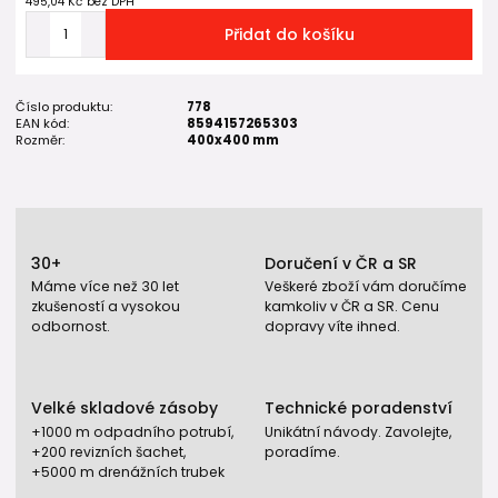
495,04 Kč
bez DPH
Přidat do košíku
Číslo produktu:
778
EAN kód:
8594157265303
Rozměr:
400x400 mm
30+
Doručení v ČR a SR
Máme více než 30 let
Veškeré zboží vám doručíme
zkušeností a vysokou
kamkoliv v ČR a SR. Cenu
odbornost.
dopravy víte ihned.
Velké skladové zásoby
Technické poradenství
+1000 m odpadního potrubí,
Unikátní návody. Zavolejte,
+200 revizních šachet,
poradíme.
+5000 m drenážních trubek