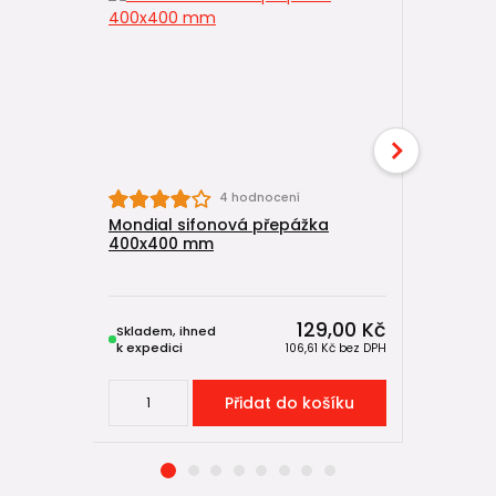
4 hodnocení
Mondial sifonová přepážka
Mondial 
400x400 mm
pro šach
500 kg
129,00 Kč
Skladem, ihned
Skladem, 
k expedici
k expedici
106,61 Kč
bez DPH
Přidat do košíku