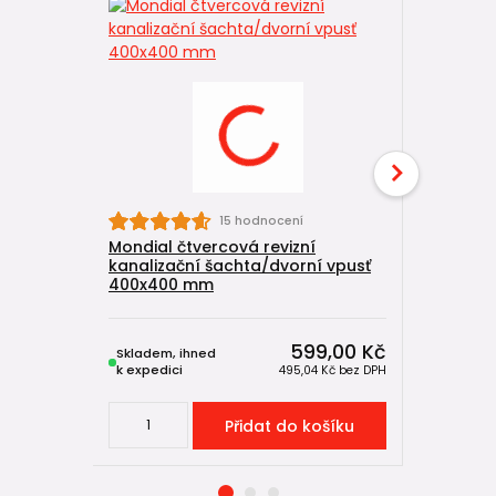
15 hodnocení
Mondial čtvercová revizní
Mondial p
kanalizační šachta/dvorní vpusť
nebo po
400x400 mm
599,00 Kč
Skladem, ihned
Skladem, 
k expedici
k expedici
495,04 Kč
bez DPH
Přidat do košíku