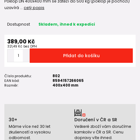
Poklop DN 400x400 mm se zátěží do 500 kg (poklop je pochozí)
uzavírá ...
celý popis
Dostupnost
Skladem, ihned k expedici
389,00 Kč
321,49 Kč
bez DPH
Přidat do košíku
Číslo produktu:
802
EAN kód:
8594157266065
Rozměr:
400x400 mm
30+
Doručení v ČR a SR
Máme více než 30 let
Veškeré zboží vám doručíme
zkušeností a vysokou
kamkoliv v ČR a SR. Cenu
odbornost.
dopravy víte ihned.