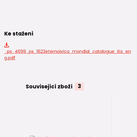
Ke stažení
_ps_4699_ps_1623eternoivica_mondial_catalogue_ita_en
g.pdf
Související zboží
3