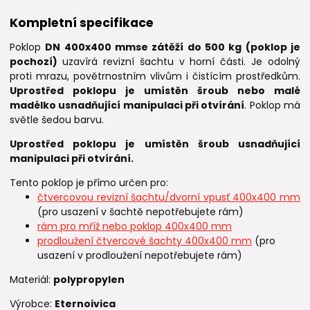
Kompletní specifikace
Poklop
DN 400x400 mm
se zátěží do 500 kg (poklop je
pochozí)
uzavírá revizní šachtu v horní části. Je odolný
proti mrazu, povětrnostním vlivům i čistícím prostředkům.
Uprostřed poklopu je umístěn šroub nebo malé
madélko usnadňující manipulaci při otvírání
. Poklop má
světle šedou barvu.
Uprostřed poklopu je umístěn šroub usnadňující
manipulaci při otvírání.
Tento poklop je přímo určen pro:
čtvercovou revizní šachtu/dvorní vpusť 400x400 mm
(pro usazení v šachtě nepotřebujete rám)
rám pro mříž nebo poklop 400x400 mm
prodloužení čtvercové šachty 400x400 mm
(pro
usazení v prodloužení nepotřebujete rám)
Materiál:
polypropylen
Výrobce:
Eternoivica