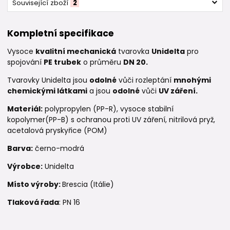
Související zboží
2
Kompletní specifikace
Vysoce
kvalitní mechanická
tvarovka
Unidelta
pro
spojování
PE trubek
o průměru
DN 20.
Tvarovky Unidelta jsou
odolné
vůči rozleptání
mnohými
chemickými látkami
a jsou
odolné
vůči
UV záření.
Materiál:
polypropylen (PP-R), vysoce stabilní
kopolymer(PP-B) s ochranou proti UV záření, nitrilová pryž,
acetalová pryskyřice (POM)
Barva:
černo-modrá
Výrobce:
Unidelta
Místo výroby:
Brescia (Itálie)
Tlaková řada
: PN 16