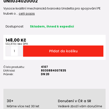
UNI1034020002
Vysoce kvalitní mechanická tvarovka Unidelta pro spojování PE
trubek o...
celý popis
Dostupnost
Skladem, ihned k expedici
148,00 Kč
122,31 Kč
bez DPH
Přidat do košíku
Číslo produktu:
4107
EAN kód:
8030884007835
Průměr:
DN 20
30+
Doručení v ČR a SR
Máme více než 30 let
Veškeré zboží vám doručíme