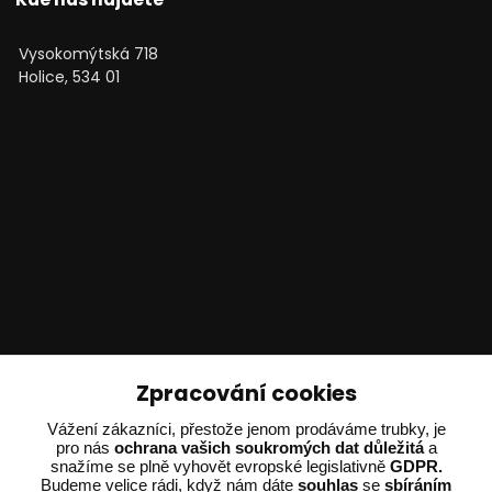
Vysokomýtská 718
Holice, 534 01
Technické poradenství
Zpracování cookies
Vážení zákazníci, přestože jenom prodáváme trubky, je
Ing. Adam Dvořák
pro nás
ochrana vašich soukromých dat důležitá
a
+420 602 234 254
snažíme se plně vyhovět evropské legislativně
GDPR.
(Po-Pá 8:00 - 15:00)
Budeme velice rádi, když nám dáte
souhlas
se
sbíráním