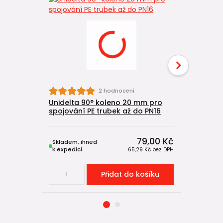
Unidelta
2 hodnocení
spojování
Unidelta 90° koleno 20 mm pro
spojování PE trubek až do PN16
79,00 Kč
Skladem, ihned
Skladem, 
k expedici
k expedici
65,29 Kč
bez DPH
Přidat do košíku