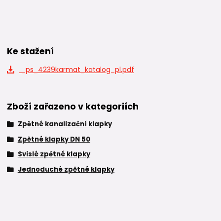
Ke stažení
_ps_4239karmat_katalog_pl.pdf
Zboží zařazeno v kategoriích
Zpětné kanalizační klapky
Zpětné klapky DN 50
Svislé zpětné klapky
Jednoduché zpětné klapky