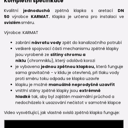
Kompletní specifikace
Kvalitní
jednoduchá
zpětná klapka s aretací
DN
50
výrobce
KARMAT.
Klapka je určena pro instalaci ve
svislém
směru.
Výrobce: KARMAT
zabrání
návratu vody
zpět do kanalizačního potrubí
veškeré spojovací části mechanismu zpětné klapky
jsou vyrobené ze
slitiny chromu a
niklu
(chromniklu), který odolává korozi
je vybavena
jednou zpětnou klapkou,
která funguje
sama gravitačně - v klidu je otevřená, při tlaku vody
proti směru toku odpadu se klapka uzavře
klapku je možné
manuálně neprodyšně uzavřít
vnitřní stěny zpětné klapky jsou
extrémně
hladké
tak, aby byl zajištěn maximální průchod a
nedocházelo k usazování nečistot v samotné klapce
Video vysvětlující, jak vlastně svislá zpětná klapka funguje: