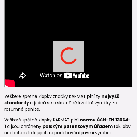
Veškeré zpětné klapky značky KARMAT plní ty
nejvyšší
standardy
a jedná se o skutečně kvalitní výrobky za
rozumné peníze.
Veškeré zpětné klapky KARMAT plní
normu
ČSN-EN 13564-
1
a jsou chráněny
polským patentovým úřadem
tak, aby
nedocházelo k jejich napodobování jinými výrobci.