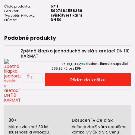
Číslo produktu:
5711
EAN kód:
5907484558339
Typ zpětné klapky:
svislá/vertikální
Průměr:
DN 50
Podobné produkty
Zpětná klapka jednoduchá svislá s aretací DN 110
KARMAT
1 919,00 Kč
Skladem, ihned k expedici
1 585,95 Kč
bez DPH
Přidat do košíku
30+
Doručení v ČR a SR
Máme více než 30 let
Veškeré zboží vám doručíme
zkušeností a vysokou
kamkoliv v ČR a SR. Cenu