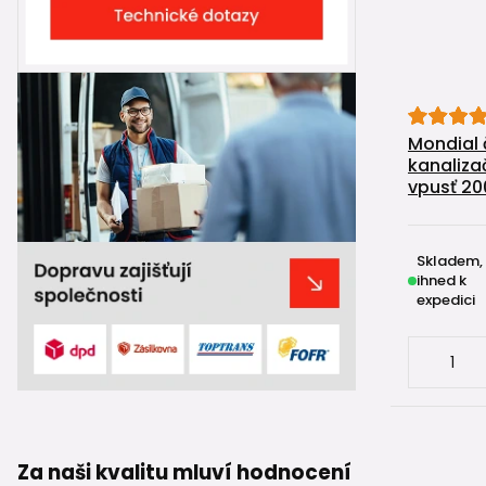
Mondial 
kanaliza
vpusť 2
Skladem,
ihned k
expedici
Za naši kvalitu mluví hodnocení