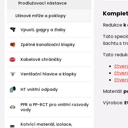
Prodlužovací nástavce
Komplet
Litinové mříže a poklopy
Redukce
k
Vpusti, gajgry a žlaby
Tato speciá
šachtu s t
Zpětné kanalizační klapky
Tato reduk
Kabelové chráničky
čtver
čtver
Ventilační hlavice a klapky
čtver
HT vnitřní odpady
Materiál:
p
Výrobce:
E
PPR a PP-RCT pro vnitřní rozvody
vody
Kotvící materiál, izolace,