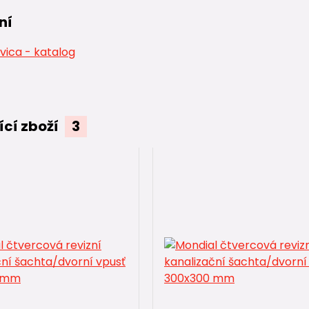
ní
vica - katalog
ící zboží
3