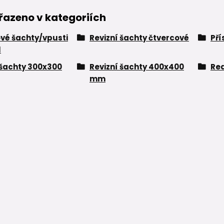
řazeno v kategoriích
vé šachty/vpusti
Revizní šachty čtvercové
Pří
l
 šachty 300x300
Revizní šachty 400x400
Re
mm