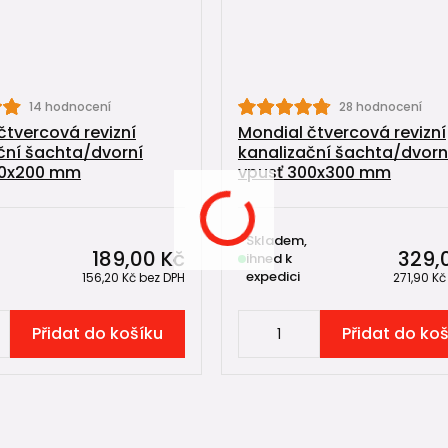
14 hodnocení
28 hodnocení
čtvercová revizní
Mondial čtvercová revizní
ční šachta/dvorní
kanalizační šachta/dvorn
00x200 mm
vpusť 300x300 mm
Skladem,
189,00 Kč
329,
ihned k
expedici
156,20 Kč
bez DPH
271,90 K
Přidat do košíku
Přidat do ko