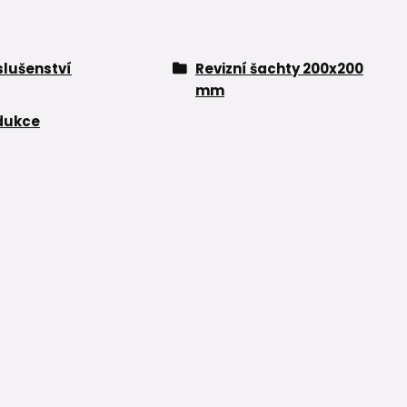
slušenství
Revizní šachty 200x200
mm
dukce