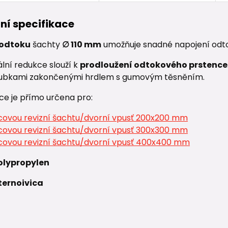
ní specifikace
 odtoku
šachty
∅ 110 mm
umožňuje snadné napojení odt
lní redukce slouží k
prodloužení odtokového prstence
rubkami zakončenými hrdlem s gumovým těsněním.
ce je přímo určena pro:
covou revizní šachtu/dvorní vpusť 200x200 mm
covou revizní šachtu/dvorní vpusť 300x300 mm
covou revizní šachtu/dvorní vpusť 400x400 mm
olypropylen
ternoivica