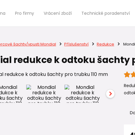
jna
Pro firmy
Vrácení zboží
Technické poradenství
ercové šachty/vpusti Mondial
Příslušenství
Redukce
Mondia
al redukce k odtoku šachty 
Redu
odtok
Do
4