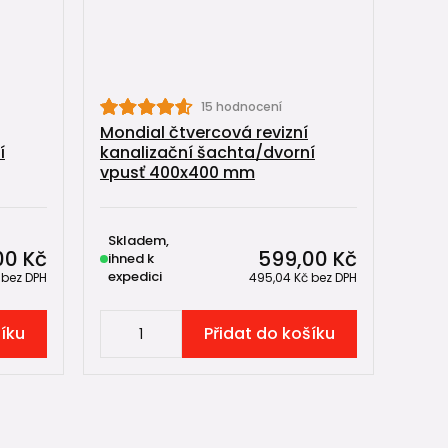
15 hodnocení
Mondial čtvercová revizní
í
kanalizační šachta/dvorní
vpusť 400x400 mm
Skladem,
00 Kč
599,00 Kč
ihned k
expedici
č
bez DPH
495,04 Kč
bez DPH
šíku
Přidat do košíku