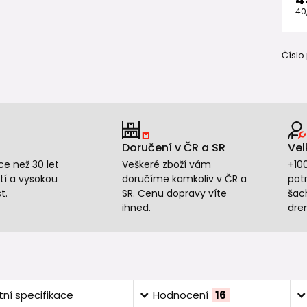
40
Číslo
Doručení v ČR a SR
Vel
e než 30 let
Veškeré zboží vám
+10
tí a vysokou
doručíme kamkoliv v ČR a
potr
t.
SR. Cenu dopravy víte
šac
ihned.
dre
ní specifikace
Hodnocení
16