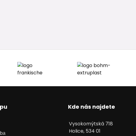
upu
Kde nás najdete
Vysokomýtská 718
Holice, 534 01
tba