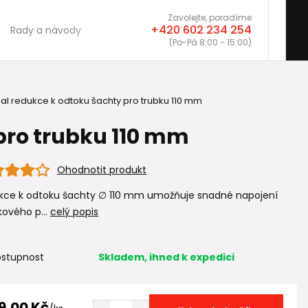
Zavolejte, poradíme
+420 602 234 254
Rady a návody
(Po-Pá 8:00 - 15:00)
l redukce k odtoku šachty pro trubku 110 mm
pro trubku 110 mm
Ohodnotit produkt
kce k odtoku šachty ∅ 110 mm umožňuje snadné napojení
ového p...
celý popis
stupnost
Skladem, ihned k expedici
9,00 Kč