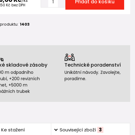
/
ks
Přidat do košíku
,50 Kč
bez DPH
 produktu:
1403
ké skladové zásoby
Technické poradenství
00 m odpadního
Unikátní návody. Zavolejte,
ubí, +200 revizních
poradíme.
het, +5000 m
nážních trubek
Ke stažení
Související zboží
3