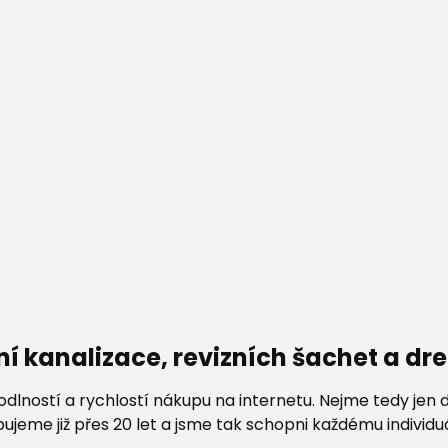
ní kanalizace, revizních šachet a d
lností a rychlostí nákupu na internetu. Nejme tedy jen d
me již přes 20 let a jsme tak schopni každému individuáln