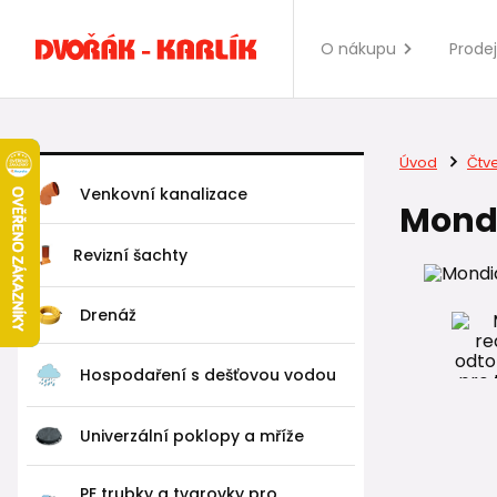
O nákupu
Prode
Úvod
Čtv
Venkovní kanalizace
Mondi
Revizní šachty
Drenáž
Hospodaření s dešťovou vodou
Univerzální poklopy a mříže
PE trubky a tvarovky pro