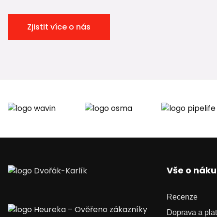
Zjistit více o nás
Vše o nák
Recenze
Doprava a pla