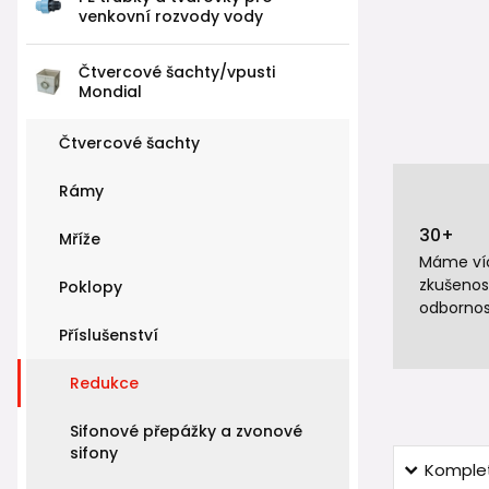
venkovní rozvody vody
Čtvercové šachty/vpusti
Mondial
Čtvercové šachty
Rámy
30+
Mříže
Máme víc
zkušenos
Poklopy
odbornos
Příslušenství
Redukce
Sifonové přepážky a zvonové
sifony
Komplet