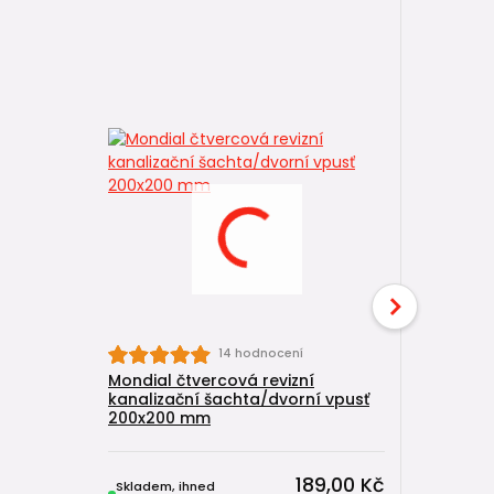
14 hodnocení
Mondial čtvercová revizní
Mondial č
kanalizační šachta/dvorní vpusť
kanalizač
200x200 mm
300x300
189,00 Kč
Skladem, ihned
Skladem, 