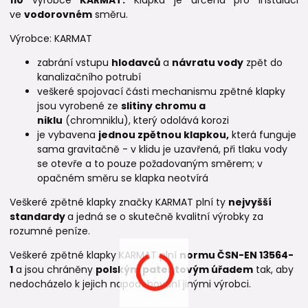
ve
vodorovném
směru.
Výrobce: KARMAT
zabrání vstupu
hlodavců
a
návratu vody
zpět do
kanalizačního potrubí
veškeré spojovací části mechanismu zpětné klapky
jsou vyrobené ze
slitiny chromu a
niklu
(chromniklu), který odolává korozi
je vybavena
jednou zpětnou klapkou,
která funguje
sama gravitačně - v klidu je uzavřená, při tlaku vody
se otevře a to pouze požadovaným směrem; v
opačném směru se klapka neotvírá
Veškeré zpětné klapky značky KARMAT plní ty
nejvyšší
standardy
a jedná se o skutečně kvalitní výrobky za
rozumné peníze.
Veškeré zpětné klapky KARMAT plní
normu
ČSN-EN 13564-
1
a jsou chráněny
polským patentovým úřadem
tak, aby
nedocházelo k jejich napodobování jinými výrobci.