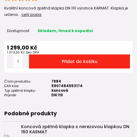
Kvalitní koncová zpětná klapka DN 110 výrobce KARMAT. Klapka je
určena...
celý popis
Dostupnost
Skladem, ihned k expedici
1 299,00 Kč
1 073,55 Kč
bez DPH
Přidat do košíku
Číslo produktu:
7984
EAN kód:
5907484553174
Typ zpětné klapky:
koncová
Průměr:
DN 110
Podobné produkty
Koncová zpětná klapka s nerezovou klapkou DN
160 KARMAT