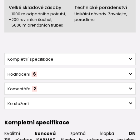
Velké skladové zásoby
Technické poradenství
+1000 m odpadního potrubí,
Unikátní návody. Zavolejte,
+200 revizních šachet,
poradíme.
+5000 m drenážních trubek
Kompletní specifikace
Hodnocení
6
Komentáře
2
Ke stažení
Kompletní specifikace
Kvalitní
koncová
zpětná klapka
DN
110
výrobce
KARMAT.
Klapka je určena pro instalaci