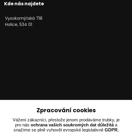
Kde nás najdete
Vysokomýtská 718
Holice, 534 01
Technické poradenství
Zpracování cookies
Ing. Adam Dvořák
Vážení zákazníci, přestože jenom prodáváme trubky, je
pro nás
ochrana vašich soukromých dat důležitá
a
+420 602 234 254
snažíme se plně vyhovět evropské legislativně
GDPR.