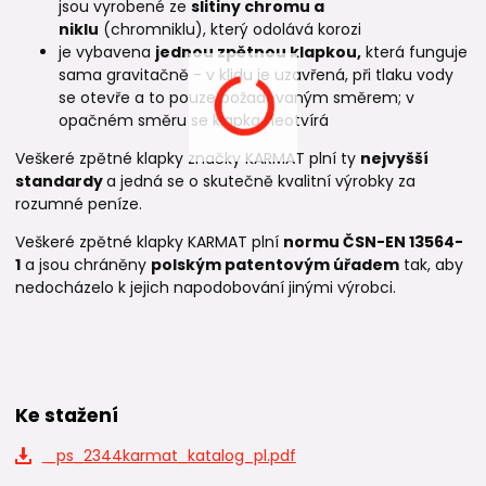
jsou vyrobené ze
slitiny chromu a
niklu
(chromniklu), který odolává korozi
je vybavena
jednou zpětnou klapkou,
která funguje
sama gravitačně - v klidu je uzavřená, při tlaku vody
se otevře a to pouze požadovaným směrem; v
opačném směru se klapka neotvírá
Veškeré zpětné klapky značky KARMAT plní ty
nejvyšší
standardy
a jedná se o skutečně kvalitní výrobky za
rozumné peníze.
Veškeré zpětné klapky KARMAT plní
normu
ČSN-EN 13564-
1
a jsou chráněny
polským patentovým úřadem
tak, aby
nedocházelo k jejich napodobování jinými výrobci.
Ke stažení
_ps_2344karmat_katalog_pl.pdf