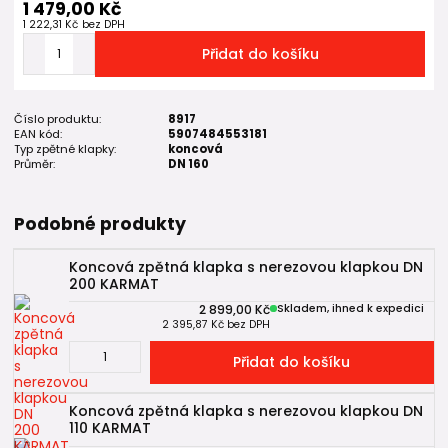
1 479,00 Kč
1 222,31 Kč
bez DPH
Přidat do košíku
Číslo produktu:
8917
EAN kód:
5907484553181
Typ zpětné klapky:
koncová
Průměr:
DN 160
Podobné produkty
Koncová zpětná klapka s nerezovou klapkou DN
200 KARMAT
2 899,00 Kč
Skladem, ihned k expedici
2 395,87 Kč
bez DPH
Přidat do košíku
Koncová zpětná klapka s nerezovou klapkou DN
110 KARMAT