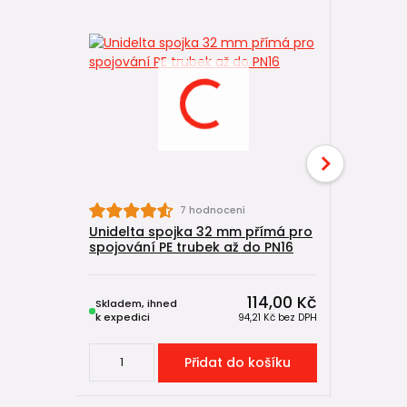
7 hodnocení
Unidelta spojka 32 mm přímá pro
Unidelta
spojování PE trubek až do PN16
spojování
114,00 Kč
Skladem, ihned
Skladem, 
k expedici
k expedici
94,21 Kč
bez DPH
Přidat do košíku