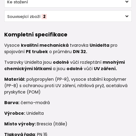
Ke stažení
Související zboží
2
Kompletní specifikace
Vysoce
kvalitní mechanická
tvarovka
Unidelta
pro
spojování
PE trubek
o průměru
DN 32.
Tvarovky Unidelta jsou
odolné
vůči rozleptání
mnohými
chemickými látkami
a jsou
odolné
vůči
UV záření.
Materiál:
polypropylen (PP-R), vysoce stabilní kopolymer
(PP-B) s ochranou proti UV záření, nitrilová pryž, acetalová
pryskyřice (POM)
Barva:
černo-modrá
Výrobce:
Unidelta
Místo výroby:
Brescia (Itálie)
Tlaková řada
: PN 16