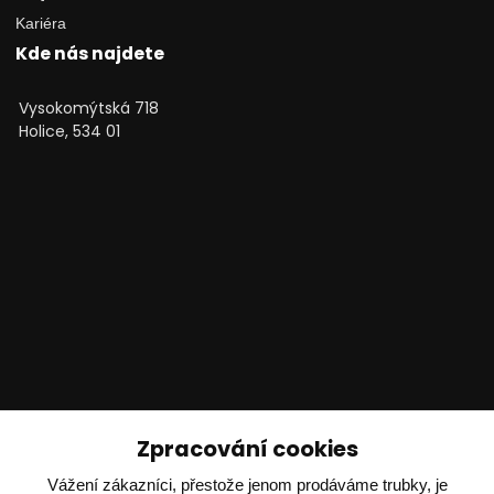
Kariéra
Kde nás najdete
Vysokomýtská 718
Holice, 534 01
Technické poradenství
Zpracování cookies
Vážení zákazníci, přestože jenom prodáváme trubky, je
Ing. Adam Dvořák