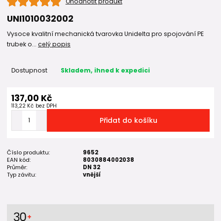
Ohodnotit produkt
UNI1010032002
Vysoce kvalitní mechanická tvarovka Unidelta pro spojování PE
trubek o...
celý popis
Dostupnost
Skladem, ihned k expedici
137,00 Kč
113,22 Kč
bez DPH
Přidat do košíku
Číslo produktu:
9652
EAN kód:
8030884002038
Průměr:
DN 32
Typ závitu:
vnější