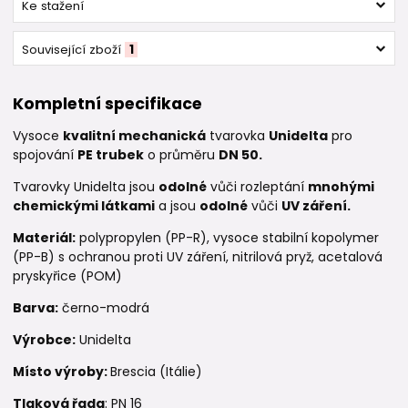
Ke stažení
Související zboží
1
Kompletní specifikace
Vysoce
kvalitní mechanická
tvarovka
Unidelta
pro
spojování
PE trubek
o průměru
DN 50.
Tvarovky Unidelta jsou
odolné
vůči rozleptání
mnohými
chemickými látkami
a jsou
odolné
vůči
UV záření.
Materiál:
polypropylen (PP-R), vysoce stabilní kopolymer
(PP-B) s ochranou proti UV záření, nitrilová pryž, acetalová
pryskyřice (POM)
Barva:
černo-modrá
Výrobce:
Unidelta
Místo výroby:
Brescia (Itálie)
Tlaková řada
: PN 16