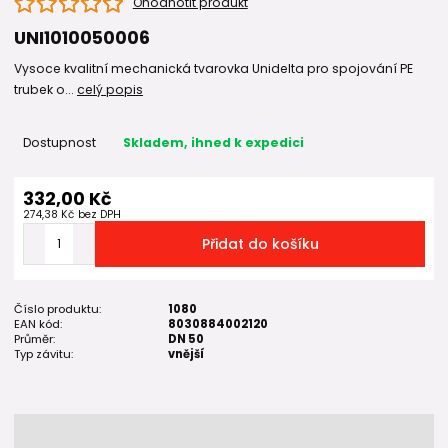
Ohodnotit produkt
UNI1010050006
Vysoce kvalitní mechanická tvarovka Unidelta pro spojování PE
trubek o...
celý popis
Dostupnost
Skladem, ihned k expedici
332,00 Kč
274,38 Kč
bez DPH
Přidat do košíku
Číslo produktu:
1080
EAN kód:
8030884002120
Průměr:
DN 50
Typ závitu:
vnější