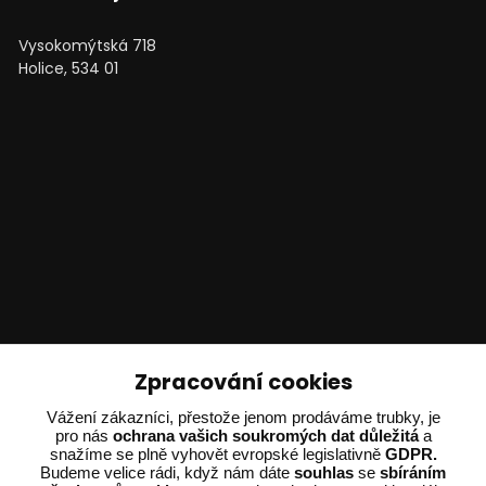
Vysokomýtská 718
Holice, 534 01
Technické poradenství
Zpracování cookies
Vážení zákazníci, přestože jenom prodáváme trubky, je
Ing. Adam Dvořák
pro nás
ochrana vašich soukromých dat důležitá
a
+420 602 234 254
snažíme se plně vyhovět evropské legislativně
GDPR.
(Po-Pá 8:00 - 15:00)
Budeme velice rádi, když nám dáte
souhlas
se
sbíráním