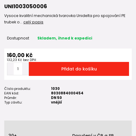
UNI1003050006
Vysoce kvalitní mechanická tvarovka Unidelta pro spojování PE
trubek o...
celý popis
Dostupnost
Skladem, ihned k expedici
160,00 Kč
132,23 Kč
bez DPH
Přidat do košíku
Číslo produktu:
1030
EAN kód:
8030884000454
Průměr:
DN 50
Typ závitu:
vnější
30+
Doručení v ČR a SR