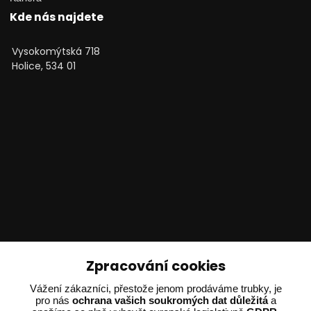
Kde nás najdete
Vysokomýtská 718
Holice, 534 01
Technické poradenství
Zpracování cookies
Vážení zákazníci, přestože jenom prodáváme trubky, je
Ing. Adam Dvořák
pro nás
ochrana vašich soukromých dat důležitá
a
+420 602 234 254