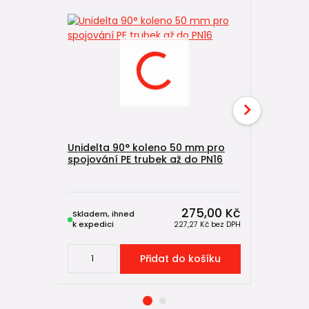
Unidelta 90° koleno 50 mm pro
Unidelta
spojování PE trubek až do PN16
pro spojo
PN16
275,00 Kč
Skladem, ihned
Skladem, 
k expedici
k expedici
227,27 Kč
bez DPH
Přidat do košíku