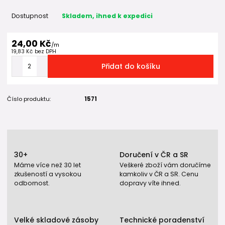
Dostupnost
Skladem, ihned k expedici
24,00 Kč
/
m
19,83 Kč
bez DPH
Přidat do košíku
Číslo produktu:
1571
30+
Doručení v ČR a SR
Máme více než 30 let
Veškeré zboží vám doručíme
zkušeností a vysokou
kamkoliv v ČR a SR. Cenu
odbornost.
dopravy víte ihned.
Velké skladové zásoby
Technické poradenství