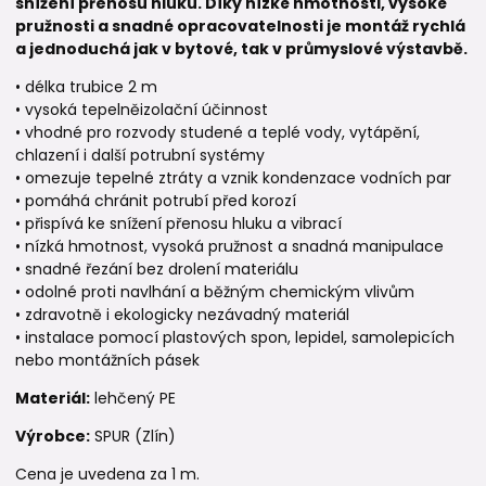
snížení přenosu hluku. Díky nízké hmotnosti, vysoké
pružnosti a snadné opracovatelnosti je montáž rychlá
a jednoduchá jak v bytové, tak v průmyslové výstavbě.
• délka trubice 2 m
• vysoká tepelněizolační účinnost
• vhodné pro rozvody studené a teplé vody, vytápění,
chlazení i další potrubní systémy
• omezuje tepelné ztráty a vznik kondenzace vodních par
• pomáhá chránit potrubí před korozí
• přispívá ke snížení přenosu hluku a vibrací
• nízká hmotnost, vysoká pružnost a snadná manipulace
• snadné řezání bez drolení materiálu
• odolné proti navlhání a běžným chemickým vlivům
• zdravotně i ekologicky nezávadný materiál
• instalace pomocí plastových spon, lepidel, samolepicích
nebo montážních pásek
Materiál:
lehčený PE
Výrobce:
SPUR (Zlín)
Cena je uvedena za 1 m.