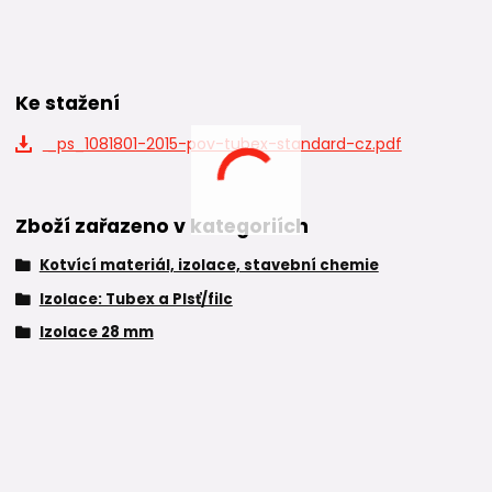
Ke stažení
_ps_1081801-2015-pov-tubex-standard-cz.pdf
Zboží zařazeno v kategoriích
Kotvící materiál, izolace, stavební chemie
Izolace: Tubex a Plsť/filc
Izolace 28 mm