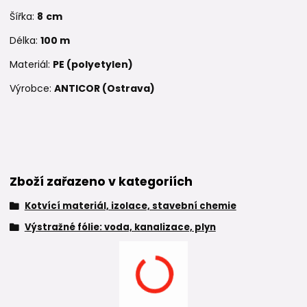
Šířka:
8
cm
Délka:
10
0 m
Materiál:
PE (polyetylen)
Výrobce:
ANTICOR (Ostrava)
Zboží zařazeno v kategoriích
Kotvící materiál, izolace, stavební chemie
Výstražné fólie: voda, kanalizace, plyn