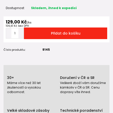
Dostupnost
Skladem, ihned k expedici
129,00 Kč
/
ks
106,61 Kč
bez DPH
Přidat do košíku
Číslo produktu:
9145
30+
Doručení v ČR a SR
Máme více než 30 let
Veškeré zboží vám doručíme
zkušeností a vysokou
kamkoliv v ČR a SR. Cenu
odbornost.
dopravy víte ihned.
Velké skladové zásoby
Technické poradenství