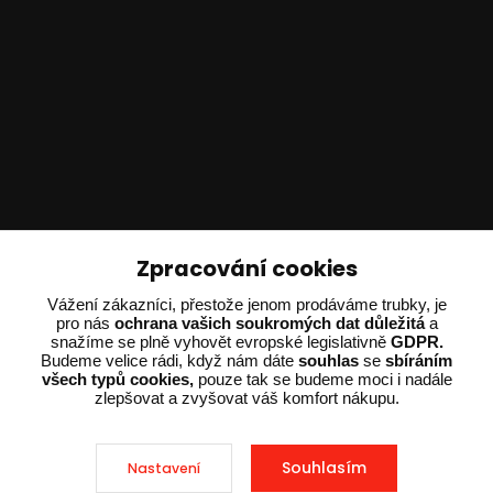
Technické poradenství
Zpracování cookies
Vážení zákazníci, přestože jenom prodáváme trubky, je
Ing. Adam Dvořák
pro nás
ochrana vašich soukromých dat důležitá
a
+420 602 234 254
snažíme se plně vyhovět evropské legislativně
GDPR.
(Po-Pá 8:00 - 15:00)
Budeme velice rádi, když nám dáte
souhlas
se
sbíráním
všech typů cookies,
pouze tak se budeme moci i nadále
potrebujiporadit@dvorak-karlik.cz
zlepšovat a zvyšovat váš komfort nákupu.
Souhlasím
Nastavení