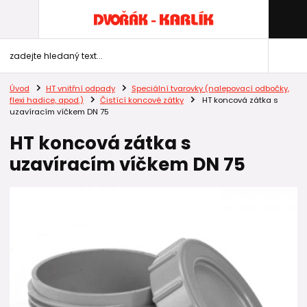
Úvod
HT vnitřní odpady
Speciální tvarovky (nalepovací odbočky,
flexi hadice, apod.)
Čistící koncové zátky
HT koncová zátka s
uzavíracím víčkem DN 75
HT koncová zátka s
uzavíracím víčkem DN 75