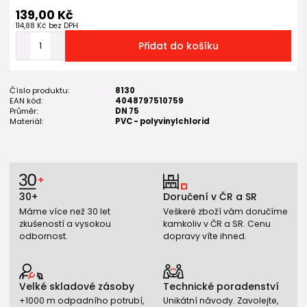
139,00 Kč
114,88 Kč
bez DPH
Přidat do košíku
Číslo produktu:
8130
EAN kód:
4048797510759
Průměr:
DN 75
Materiál:
PVC - polyvinylchlorid
30+
Doručení v ČR a SR
Máme více než 30 let
Veškeré zboží vám doručíme
zkušeností a vysokou
kamkoliv v ČR a SR. Cenu
odbornost.
dopravy víte ihned.
Velké skladové zásoby
Technické poradenství
+1000 m odpadního potrubí,
Unikátní návody. Zavolejte,