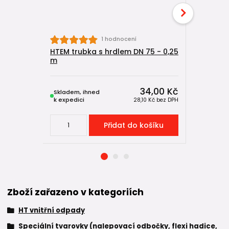
HTB kolen
1 hodnocení
HTEM trubka s hrdlem DN 75 - 0,25
m
34,00 Kč
Skladem, ihned
Skladem, 
k expedici
k expedici
28,10 Kč
bez DPH
Přidat do košíku
Zboží zařazeno v kategoriích
HT vnitřní odpady
Speciální tvarovky (nalepovací odbočky, flexi hadice,