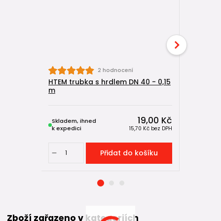
2 hodnocení
HTEM trubka s hrdlem DN 40 - 0,15
HTEM trub
m
19,00 Kč
Skladem, ihned
Skladem, 
k expedici
k expedici
15,70 Kč
bez DPH
Přidat do košíku
Zboží zařazeno v kategoriích