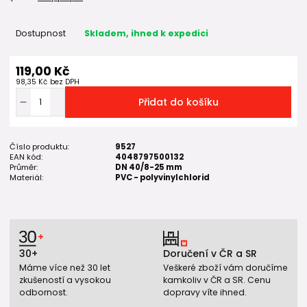
Dostupnost
Skladem, ihned k expedici
119,00 Kč
98,35 Kč
bez DPH
Přidat do košíku
Číslo produktu:
9527
EAN kód:
4048797500132
Průměr:
DN 40/8-25 mm
Materiál:
PVC - polyvinylchlorid
30+
Doručení v ČR a SR
Máme více než 30 let
Veškeré zboží vám doručíme
zkušeností a vysokou
kamkoliv v ČR a SR. Cenu
odbornost.
dopravy víte ihned.