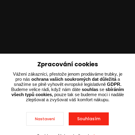
Technické poradenství
Zpracování cookies
Vážení zákazníci, přestože jenom prodáváme trubky, je
Ing. Adam Dvořák
pro nás
ochrana vašich soukromých dat důležitá
a
+420 602 234 254
snažíme se plně vyhovět evropské legislativně
GDPR.
(Po-Pá 8:00 - 15:00)
Budeme velice rádi, když nám dáte
souhlas
se
sbíráním
všech typů cookies,
pouze tak se budeme moci i nadále
potrebujiporadit@dvorak-karlik.cz
zlepšovat a zvyšovat váš komfort nákupu.
Souhlasím
Nastavení
2025 © Dvorak-Karlik.cz – Všechna práva vyhrazena. Design od
EmpireDesign
nakódoval
OndřejDvořák.com
.