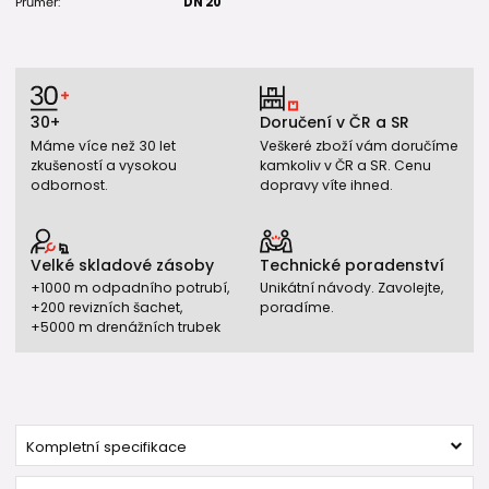
Průměr:
DN 20
30+
Doručení v ČR a SR
Máme více než 30 let
Veškeré zboží vám doručíme
zkušeností a vysokou
kamkoliv v ČR a SR. Cenu
odbornost.
dopravy víte ihned.
Velké skladové zásoby
Technické poradenství
+1000 m odpadního potrubí,
Unikátní návody. Zavolejte,
+200 revizních šachet,
poradíme.
+5000 m drenážních trubek
Kompletní specifikace