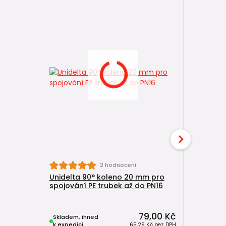
Unidelta
2 hodnocení
spojování
Unidelta 90° koleno 20 mm pro
spojování PE trubek až do PN16
79,00 Kč
Skladem, ihned
Skladem, 
k expedici
k expedici
65,29 Kč
bez DPH