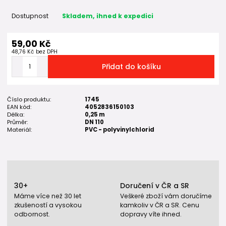
Dostupnost
Skladem, ihned k expedici
59,00 Kč
48,76 Kč
bez DPH
Přidat do košíku
Číslo produktu:
1745
EAN kód:
4052836150103
Délka:
0,25 m
Průměr:
DN 110
Materiál:
PVC - polyvinylchlorid
30+
Doručení v ČR a SR
Máme více než 30 let
Veškeré zboží vám doručíme
zkušeností a vysokou
kamkoliv v ČR a SR. Cenu
odbornost.
dopravy víte ihned.