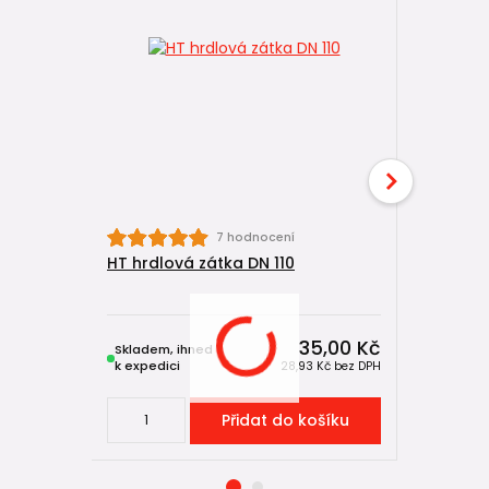
7 hodnocení
HT hrdlová zátka DN 110
HT prodl
(kompenz
35,00 Kč
Skladem, ihned
Skladem, 
k expedici
k expedici
28,93 Kč
bez DPH
Přidat do košíku