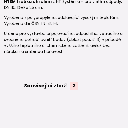
HTEM trubka s hrdlem
z HT Systému - pro vnitřní odpady,
DN 110. Délka 25 cm.
Vyrobeno z polypropylenu, odolávající vysokým teplotám.
Vyrobeno dle ČSN EN 1451-1.
Určeno pro výstavbu připojovacího, odpadního, větracího a
svodného potrubí uvnitř budov (oblast použití B) v případě
vyššího teplotního či chemického zatížení, avšak bez
nároku na sníženou hořlavost.
Související zboží
2