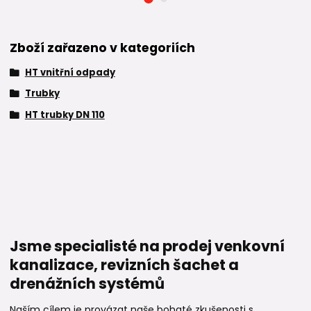
Zboží zařazeno v kategoriích
HT vnitřní odpady
Trubky
HT trubky DN 110
Jsme specialisté na prodej venkovní
kanalizace, revizních šachet a
drenážních systémů
Naším cílem je provázat naše bohaté zkušenosti s