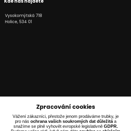
Kde nás najdete
Vysokomýtská 718
Holice, 534 01
Technické poradenství
Zpracování cookies
Ing. Adam Dvořák
Vážení zákazníci, přestože jenom prodáváme trubky, je
pro nás
ochrana vašich soukromých dat důležitá
a
+420 602 234 254
snažíme se plně vyhovět evropské legislativně
GDPR.
(Po-Pá 8:00 - 15:00)