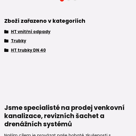
Zboží zařazeno v kategoriích
HT vnitřní odpady
Trubky
HT trubky DN 40
Jsme specialisté na prodej venkovní
kanalizace, revizních šachet a
drenážních systémů
Naším cílem je provázat naše bohaté zkušenosti s