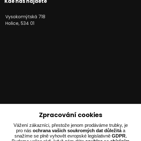
Kde nás najdete
Vysokomýtská 718
Holice, 534 01
Technické poradenství
Zpracování cookies
Ing. Adam Dvořák
Vážení zákazníci, přestože jenom prodáváme trubky, je
pro nás
ochrana vašich soukromých dat důležitá
a
+420 602 234 254
snažíme se plně vyhovět evropské legislativně
GDPR.
(Po-Pá 8:00 - 15:00)