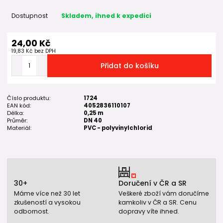
Dostupnost
Skladem, ihned k expedici
24,00 Kč
19,83 Kč
bez DPH
Přidat do košíku
Číslo produktu:
1724
EAN kód:
4052836110107
Délka:
0,25 m
Průměr:
DN 40
Materiál:
PVC - polyvinylchlorid
30+
Doručení v ČR a SR
Máme více než 30 let
Veškeré zboží vám doručíme
zkušeností a vysokou
kamkoliv v ČR a SR. Cenu
odbornost.
dopravy víte ihned.