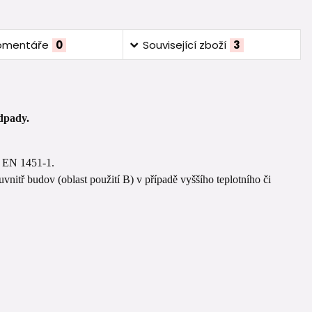
omentáře
0
Související zboží
3
dpady.
N EN 1451-1.
nitř budov (oblast použití B) v případě vyššího teplotního či