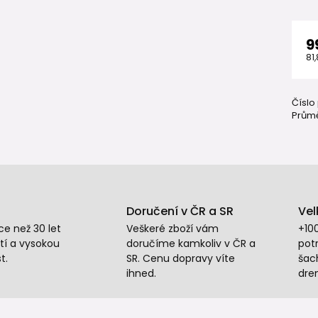
9
81
Číslo
Průmě
Doručení v ČR a SR
Vel
e než 30 let
Veškeré zboží vám
+10
tí a vysokou
doručíme kamkoliv v ČR a
potr
t.
SR. Cenu dopravy víte
šac
ihned.
dre