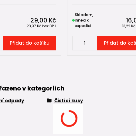
Skladem,
29,00 Kč
16,
ihned k
expedici
23,97 Kč
bez DPH
13,22 K
Přidat do košíku
Přidat do ko
řazeno v kategoriích
řní odpady
Čistící kusy