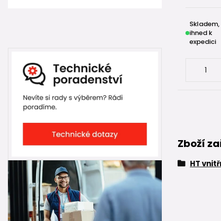
Skladem,
ihned k
expedici
Zboží za
HT vnit