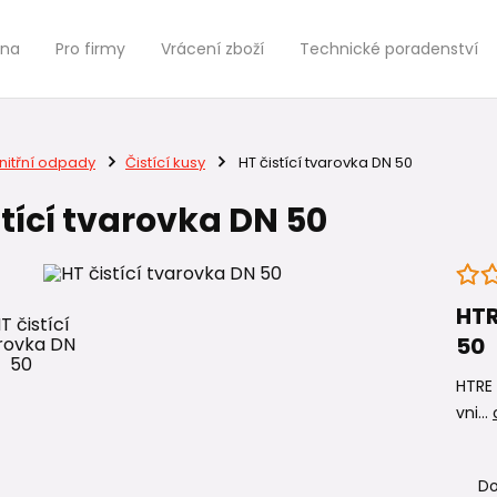
jna
Pro firmy
Vrácení zboží
Technické poradenství
nitřní odpady
Čistící kusy
HT čistící tvarovka DN 50
stící tvarovka DN 50
HTR
50
HTRE 
vni...
Do