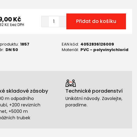
9,00 Kč
Přidat do košíku
,82 Kč
bez DPH
 produktu:
1857
EAN kód:
4052836126009
r:
DN 50
Materiál:
PVC - polyvinylchlorid
ké skladové zásoby
Technické poradenství
00 m odpadního
Unikátní návody. Zavolejte,
ubí, +200 revizních
poradíme.
het, +5000 m
nážních trubek