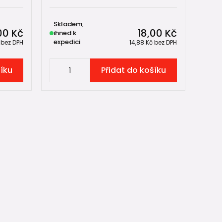
Skladem,
00 Kč
18,00 Kč
ihned k
expedici
č
bez DPH
14,88 Kč
bez DPH
šíku
Přidat do košíku