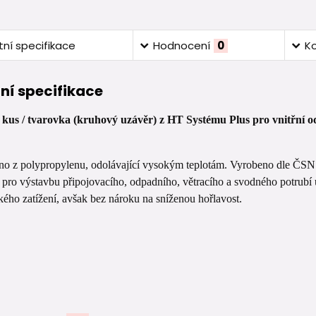
ní specifikace
Hodnocení
0
K
ní specifikace
 kus / tvarovka (kruhový uzávěr) z HT Systému Plus pro vnitřní o
no z polypropylenu, odolávající vysokým teplotám. Vyrobeno dle ČS
pro výstavbu připojovacího, odpadního, větracího a svodného potrubí uv
ého zatížení, avšak bez nároku na sníženou hořlavost.