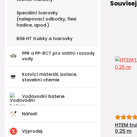
Souvisej
Speciální tvarovky
(nalepovací odbočky, flexi
hadice, apod.)
Bílé HT trubky a tvarovky
PPR a PP-RCT pro vnitřní rozvody
vody
Kotvící materiál, izolace,
stavební chemie
Vodovodní baterie
Nářadí
HTEM tru
0,25 m
Výprodej