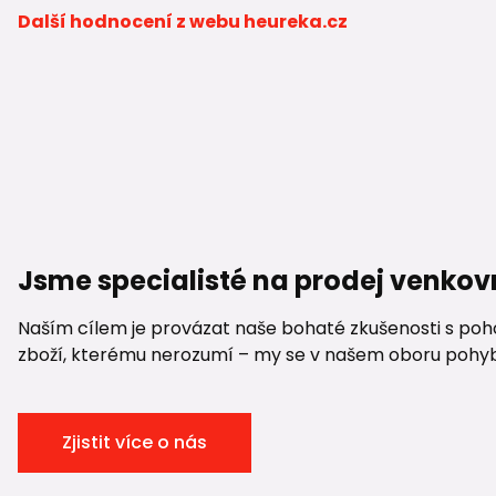
Další hodnocení z webu heureka.cz
Jsme specialisté na prodej venkov
Naším cílem je provázat naše bohaté zkušenosti s pohod
zboží, kterému nerozumí – my se v našem oboru pohybuje
Zjistit více o nás