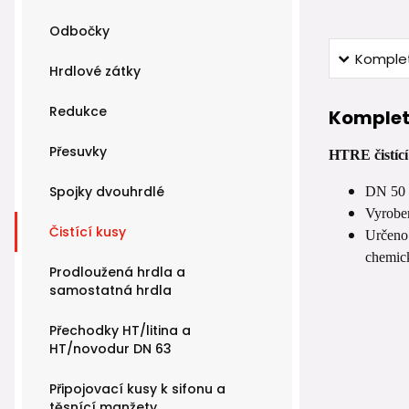
Odbočky
Komplet
Hrdlové zátky
Redukce
Komplet
Přesuvky
HTRE čistící
Spojky dvouhrdlé
DN 50
Vyrobe
Čistící kusy
Určeno 
chemick
Prodloužená hrdla a
samostatná hrdla
Přechodky HT/litina a
HT/novodur DN 63
Připojovací kusy k sifonu a
těsnící manžety