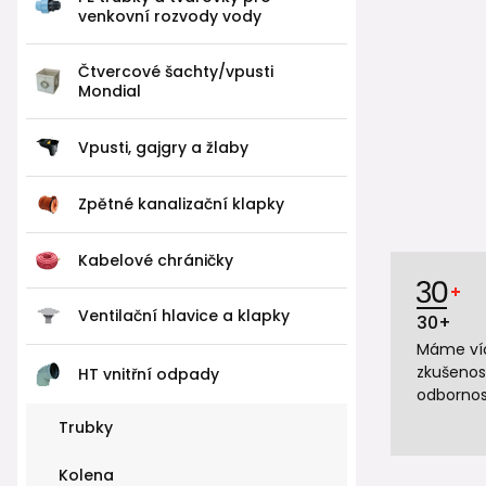
venkovní rozvody vody
Čtvercové šachty/vpusti
Mondial
Vpusti, gajgry a žlaby
Zpětné kanalizační klapky
Kabelové chráničky
Ventilační hlavice a klapky
30+
Máme víc
zkušenos
HT vnitřní odpady
odbornos
Trubky
Kolena