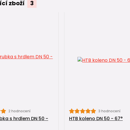
ící zboží
3
2 hodnocení
3 hodnocení
bka s hrdlem DN 50 -
HTB koleno DN 50 - 67°