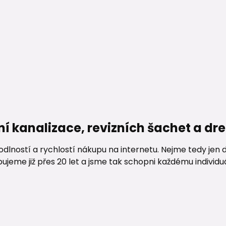
ní kanalizace, revizních šachet a d
lností a rychlostí nákupu na internetu. Nejme tedy jen d
me již přes 20 let a jsme tak schopni každému individuáln