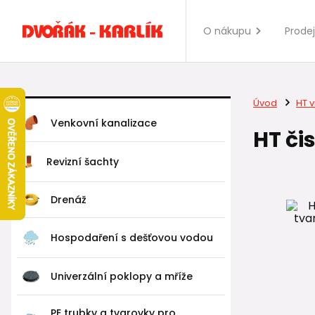
O nákupu
Prode
Úvod
HT v
Venkovní kanalizace
HT či
Revizní šachty
Drenáž
Hospodaření s dešťovou vodou
Univerzální poklopy a mříže
PE trubky a tvarovky pro