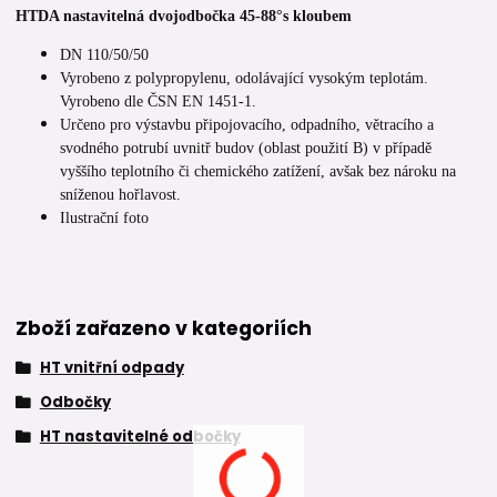
HTDA nastavitelná dvojodbočka 45-88°s kloubem
DN 110/50/50
Vyrobeno z polypropylenu, odolávající vysokým teplotám.
Vyrobeno dle ČSN EN 1451-1.
Určeno pro výstavbu připojovacího, odpadního, větracího a
svodného potrubí uvnitř budov (oblast použití B) v případě
vyššího teplotního či chemického zatížení, avšak bez nároku na
sníženou hořlavost.
Ilustrační foto
Zboží zařazeno v kategoriích
HT vnitřní odpady
Odbočky
HT nastavitelné odbočky