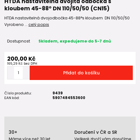
HTDA nastavitelná dvojitá odbočka s
kloubem 45-88° DN 110/50/50 (CN15)
HTDA nastavitelná dvojodbočka 45-88°s kloubem DN 110/50/50
Vyrobeno ...
celý popis
Dostupnost
Skladem, expedujeme do 5-7 dnů
200,00 Kč
165,29 Kč
bez DPH
Přidat do košíku
Číslo produktu:
9439
EAN kód:
5907484553600
30+
Doručení v ČR a SR
Máme více než 30 let
Veškeré zboží vám doručíme