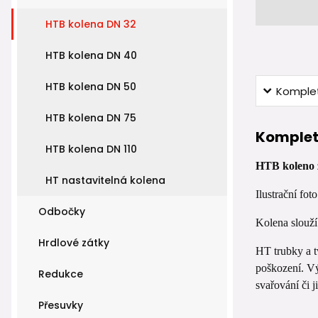
HTB kolena DN 32
HTB kolena DN 40
HTB kolena DN 50
Komplet
HTB kolena DN 75
Komplet
HTB kolena DN 110
HTB koleno z
HT nastavitelná kolena
Ilustrační foto
Odbočky
Kolena slouží
Hrdlové zátky
HT trubky a t
poškození. Vý
Redukce
svařování či 
Přesuvky