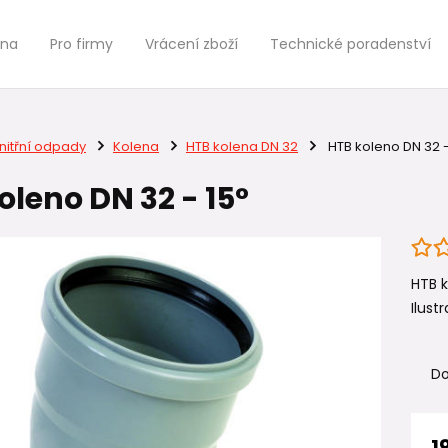
jna
Pro firmy
Vrácení zboží
Technické poradenství
nitřní odpady
Kolena
HTB kolena DN 32
HTB koleno DN 32 -
oleno DN 32 - 15°
HTB k
Ilustr
Do
1