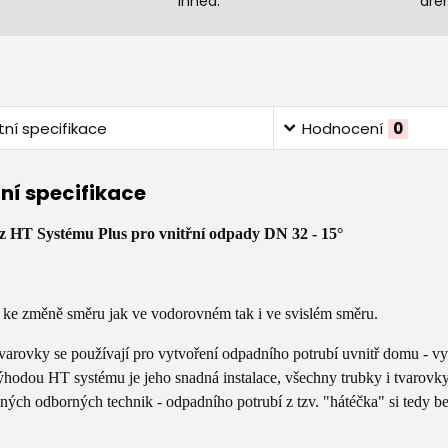
ihned.
dre
ní specifikace
Hodnocení
0
ní specifikace
 HT Systému Plus pro vnitřní odpady DN 32 - 15°
 ke změně směru jak ve vodorovném tak i ve svislém směru.
varovky se používají pro vytvoření odpadního potrubí uvnitř domu - v
hodou HT systému je jeho snadná instalace, všechny trubky i tvarovky do
jiných odborných technik - odpadního potrubí z tzv. "hátéčka" si tedy be