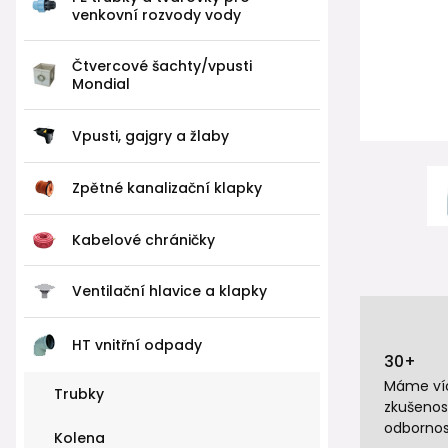
venkovní rozvody vody
Čtvercové šachty/vpusti
Mondial
Vpusti, gajgry a žlaby
Zpětné kanalizační klapky
Kabelové chráničky
Ventilační hlavice a klapky
HT vnitřní odpady
30+
Máme víc
Trubky
zkušenos
odbornos
Kolena