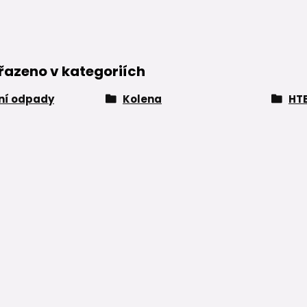
řazeno v kategoriích
řní odpady
Kolena
HTB