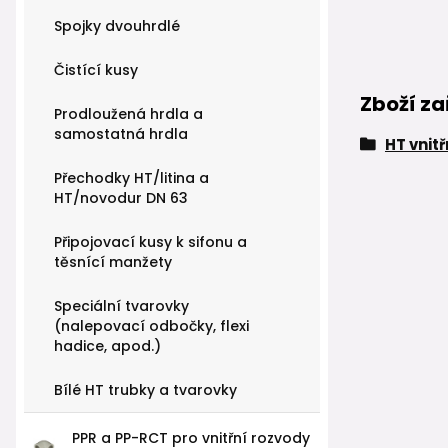
Spojky dvouhrdlé
Čistící kusy
Zboží za
Prodloužená hrdla a
samostatná hrdla
HT vnit
Přechodky HT/litina a
HT/novodur DN 63
Připojovací kusy k sifonu a
těsnící manžety
Speciální tvarovky
(nalepovací odbočky, flexi
hadice, apod.)
Bílé HT trubky a tvarovky
PPR a PP-RCT pro vnitřní rozvody