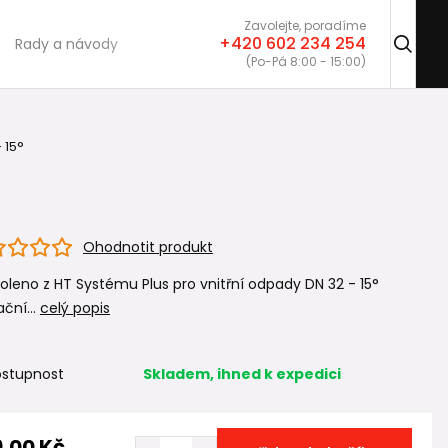
Zavolejte, poradíme
+420 602 234 254
Rady a návody
(Po-Pá 8:00 - 15:00)
 15°
Ohodnotit produkt
oleno z HT Systému Plus pro vnitřní odpady DN 32 - 15°
ační...
celý popis
stupnost
Skladem, ihned k expedici
9,00 Kč