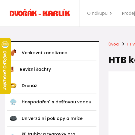
O nákupu
Prode
Úvod
HT v
Venkovní kanalizace
HTB k
Revizní šachty
Drenáž
Hospodaření s dešťovou vodou
Univerzální poklopy a mříže
PE trubky a tvarovky pro