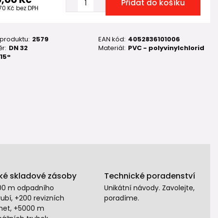
Přidat do košíku
,70 Kč
bez DPH
 produktu:
2579
EAN kód:
4052836101006
r:
DN 32
Materiál:
PVC - polyvinylchlorid
15°
ké skladové zásoby
Technické poradenství
00 m odpadního
Unikátní návody. Zavolejte,
ubí, +200 revizních
poradíme.
het, +5000 m