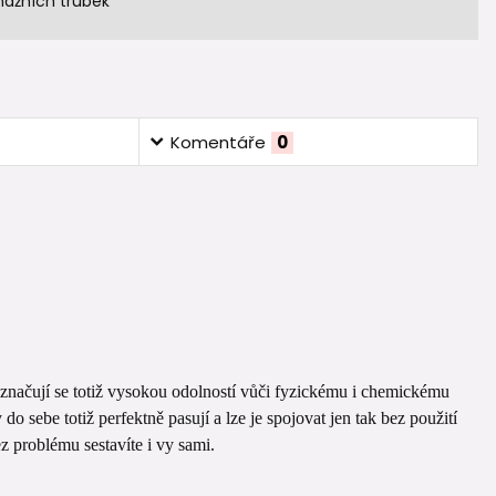
nážních trubek
Komentáře
0
yznačují se totiž vysokou odolností vůči fyzickému i chemickému
 sebe totiž perfektně pasují a lze je spojovat jen tak bez použití
z problému sestavíte i vy sami.