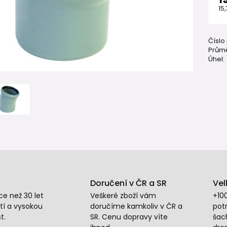
15
Číslo
Průmě
Úhel:
Doručení v ČR a SR
Vel
e než 30 let
Veškeré zboží vám
+10
tí a vysokou
doručíme kamkoliv v ČR a
potr
t.
SR. Cenu dopravy víte
šac