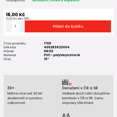
Dostupnost
Skladem, ihned k expedici
16,00 Kč
13,22 Kč
bez DPH
Přidat do košíku
Číslo produktu:
1755
EAN kód:
4052836121004
Průměr:
DN 50
Materiál:
PVC - polyvinylchlorid
Úhel:
15°
30+
Doručení v ČR a SR
Máme více než 30 let
Veškeré zboží vám doručíme
zkušeností a vysokou
kamkoliv v ČR a SR. Cenu
odbornost.
dopravy víte ihned.