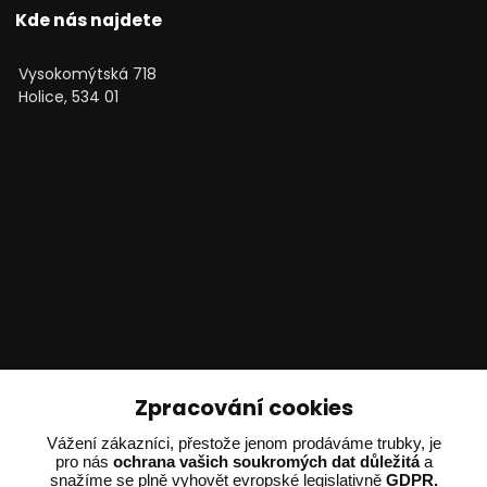
Kde nás najdete
Vysokomýtská 718
Holice, 534 01
Technické poradenství
Zpracování cookies
Vážení zákazníci, přestože jenom prodáváme trubky, je
Ing. Adam Dvořák
pro nás
ochrana vašich soukromých dat důležitá
a
+420 602 234 254
snažíme se plně vyhovět evropské legislativně
GDPR.