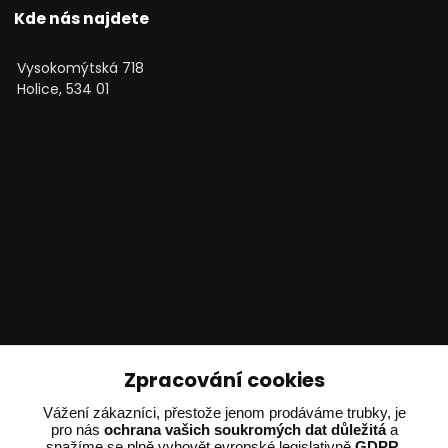
Kde nás najdete
Vysokomýtská 718
Holice, 534 01
Technické poradenství
Zpracování cookies
Ing. Adam Dvořák
Vážení zákazníci, přestože jenom prodáváme trubky, je
pro nás
ochrana vašich soukromých dat důležitá
a
+420 602 234 254
snažíme se plně vyhovět evropské legislativně
GDPR.