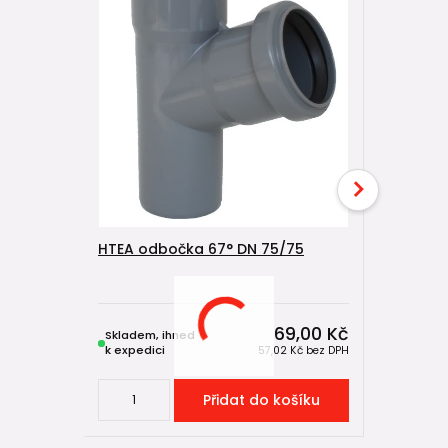
HTEA odbočka 67° DN 75/75
HTEM trub
69,00 Kč
Skladem, ihned
Skladem, 
k expedici
k expedici
57,02 Kč
bez DPH
Přidat do košíku