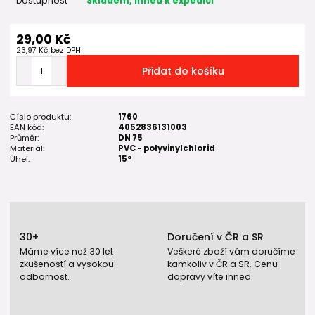
Dostupnost
Skladem, ihned k expedici
29,00 Kč
23,97 Kč
bez DPH
Přidat do košíku
Číslo produktu:
1760
EAN kód:
4052836131003
Průměr:
DN 75
Materiál:
PVC - polyvinylchlorid
Úhel:
15°
30+
Doručení v ČR a SR
Máme více než 30 let
Veškeré zboží vám doručíme
zkušeností a vysokou
kamkoliv v ČR a SR. Cenu
odbornost.
dopravy víte ihned.