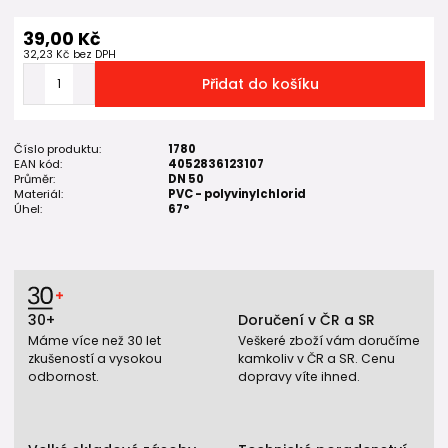
39,00 Kč
32,23 Kč
bez DPH
Přidat do košíku
Číslo produktu:
1780
EAN kód:
4052836123107
Průměr:
DN 50
Materiál:
PVC - polyvinylchlorid
Úhel:
67°
30+
Doručení v ČR a SR
Máme více než 30 let
Veškeré zboží vám doručíme
zkušeností a vysokou
kamkoliv v ČR a SR. Cenu
odbornost.
dopravy víte ihned.