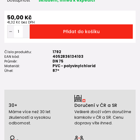
Dostupnost
Skladem, ihned k expedici
50,00 Kč
41,32 Kč
bez DPH
Přidat do košíku
Číslo produktu:
1792
EAN kód:
4052836134103
Průměr:
DN 75
Materiál:
PVC - polyvinylchlorid
Úhel:
87°
30+
Doručení v ČR a SR
Máme více než 30 let
Veškeré zboží vám doručíme
zkušeností a vysokou
kamkoliv v ČR a SR. Cenu
odbornost.
dopravy víte ihned.