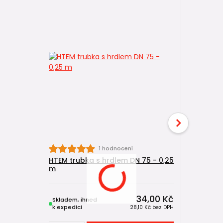
HTB kolen
1 hodnocení
HTEM trubka s hrdlem DN 75 - 0,25
m
34,00 Kč
Skladem, ihned
Skladem, 
k expedici
k expedici
28,10 Kč
bez DPH