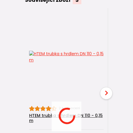
2 hodnocení
HTEM trubka s hrdlem DN 110 - 0,15
HTB kolen
m