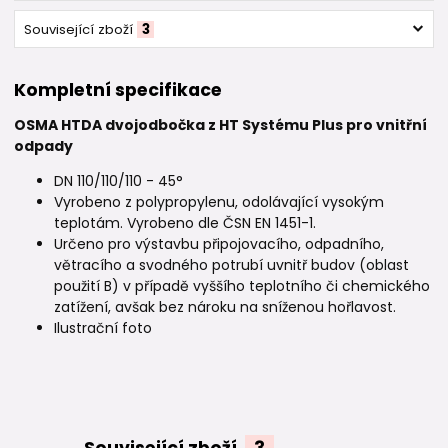
Související zboží
3
Kompletní specifikace
OSMA HTDA dvojodbočka z HT Systému Plus pro vnitřní
odpady
DN 110/110/110 - 45°
Vyrobeno z polypropylenu, odolávající vysokým
teplotám. Vyrobeno dle ČSN EN 1451-1.
Určeno pro výstavbu připojovacího, odpadního,
větracího a svodného potrubí uvnitř budov (oblast
použití B) v případě vyššího teplotního či chemického
zatížení, avšak bez nároku na sníženou hořlavost.
Ilustrační foto
Související zboží
3