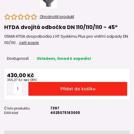
Ohodnotit produkt
HTDA dvojitá odbočka DN 110/110/110 - 45°
OSMA HTDA dvojodbočka z HT Systému Plus pro vnitřní odpady DN
110/110...
celý popis
Dostupnost
Skladem, ihned k expedici
430,00 Kč
355,37 Kč
bez DPH
Přidat do košíku
Číslo produktu:
7397
EAN kód:
4025075163005