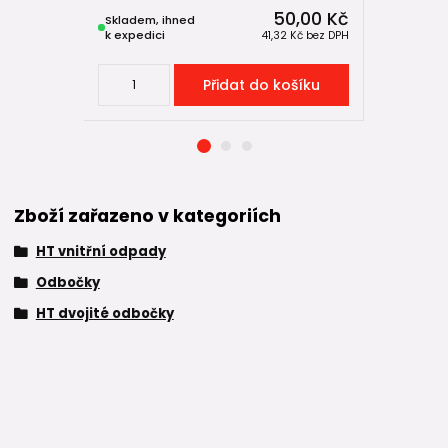
50,00 Kč
Skladem, ihned
Skladem, 
k expedici
k expedici
41,32 Kč
bez DPH
Přidat do košíku
Zboží zařazeno v kategoriích
HT vnitřní odpady
Odbočky
HT dvojité odbočky