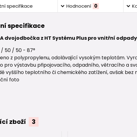
ní specifikace
Hodnocení
0
K
ní specifikace
 dvojodbočka z HT Systému Plus pro vnitřní odpady
/ 50 / 50 - 87°
eno z polypropylenu, odolávající vysokým teplotám. Vyro
o pro výstavbu připojovacího, odpadního, větracího a svo
dě vyššího teplotního či chemického zatížení, avšak bez 
ační foto
ící zboží
3