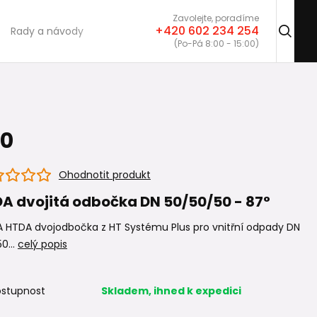
Zavolejte, poradíme
+420 602 234 254
Rady a návody
(Po-Pá 8:00 - 15:00)
50
Ohodnotit produkt
A dvojitá odbočka DN 50/50/50 - 87°
 HTDA dvojodbočka z HT Systému Plus pro vnitřní odpady DN
50...
celý popis
stupnost
Skladem, ihned k expedici