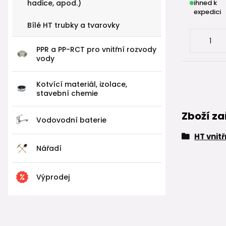
hadice, apod.)
ihned k
expedici
Bílé HT trubky a tvarovky
PPR a PP-RCT pro vnitřní rozvody
vody
Kotvící materiál, izolace,
stavební chemie
Zboží za
Vodovodní baterie
HT vnit
Nářadí
Výprodej