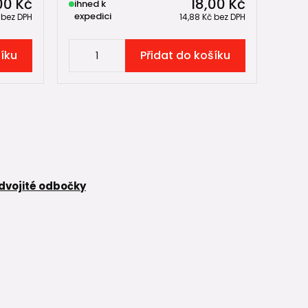
00 Kč
18,00 Kč
ihned k
expedici
č
bez DPH
14,88 Kč
bez DPH
šíku
Přidat do košíku
dvojité odbočky