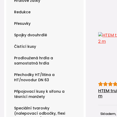
Hrdlové zátky
Redukce
Přesuvky
Spojky dvouhrdlé
Čistící kusy
Prodloužená hrdla a
samostatná hrdla
Přechodky HT/litina a
HT/novodur DN 63
HTEM tru
Připojovací kusy k sifonu a
m
těsnící manžety
Speciální tvarovky
(nalepovací odbočky, flexi
Skladem,