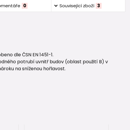
omentáře
0
Související zboží
3
beno dle ČSN EN 1451-1.
dného potrubí uvnitř budov (oblast použití B) v
nároku na sníženou hořlavost.