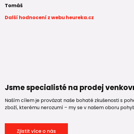
Tomáš
Další hodnocení z webu heureka.cz
Jsme specialisté na prodej venkov
Naším cílem je provázat naše bohaté zkušenosti s pohod
zboží, kterému nerozumí – my se v našem oboru pohybuje
Zjistit více o nás