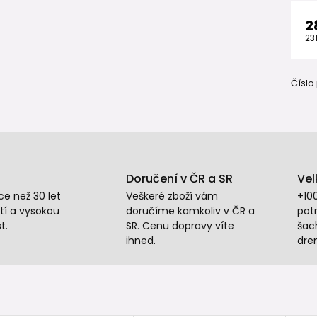
2
23
Číslo
Doručení v ČR a SR
Vel
e než 30 let
Veškeré zboží vám
+10
tí a vysokou
doručíme kamkoliv v ČR a
potr
t.
SR. Cenu dopravy víte
šac
ihned.
dre