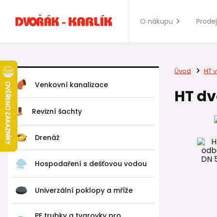
O nákupu
Prode
Úvod
HT v
Venkovní kanalizace
HT dv
Revizní šachty
Drenáž
Hospodaření s dešťovou vodou
Univerzální poklopy a mříže
PE trubky a tvarovky pro