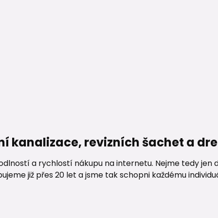
ní kanalizace, revizních šachet a d
lností a rychlostí nákupu na internetu. Nejme tedy jen d
me již přes 20 let a jsme tak schopni každému individuáln