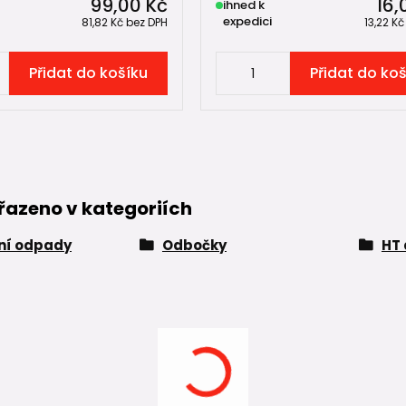
99,00 Kč
16,
ihned k
expedici
81,82 Kč
bez DPH
13,22 K
Přidat do košíku
Přidat do ko
řazeno v kategoriích
řní odpady
Odbočky
HT 