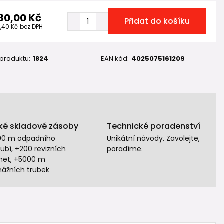
80,00 Kč
Přidat do košíku
1,40 Kč
bez DPH
 produktu:
1824
EAN kód:
4025075161209
ké skladové zásoby
Technické poradenství
00 m odpadního
Unikátní návody. Zavolejte,
ubí, +200 revizních
poradíme.
het, +5000 m
nážních trubek