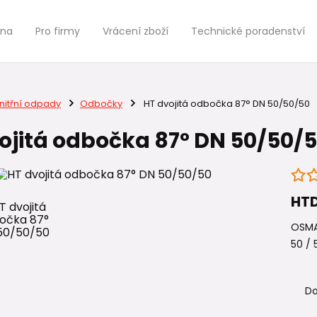
jna
Pro firmy
Vrácení zboží
Technické poradenství
nitřní odpady
Odbočky
HT dvojitá odbočka 87° DN 50/50/50
ojitá odbočka 87° DN 50/50/
HTD
OSMA
50 / 
Do