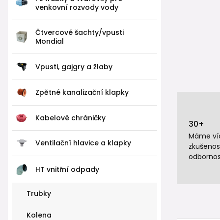
venkovní rozvody vody
Čtvercové šachty/vpusti
Mondial
Vpusti, gajgry a žlaby
Zpětné kanalizační klapky
Kabelové chráničky
30+
Máme víc
Ventilační hlavice a klapky
zkušenos
odbornos
HT vnitřní odpady
Trubky
Kolena