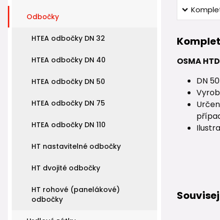
Komplet
Odbočky
HTEA odbočky DN 32
Komplet
HTEA odbočky DN 40
OSMA HTDA
DN 50 
HTEA odbočky DN 50
Vyrob
HTEA odbočky DN 75
Určen
přípa
HTEA odbočky DN 110
Ilustr
HT nastavitelné odbočky
HT dvojité odbočky
HT rohové (panelákové)
Souvisej
odbočky