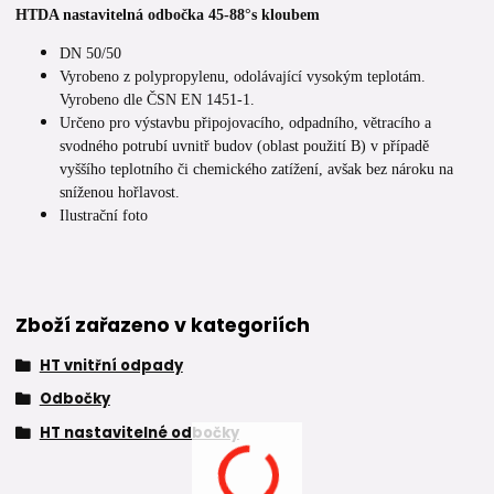
HTDA nastavitelná odbočka 45-88°s kloubem
DN 50/50
Vyrobeno z polypropylenu, odolávající vysokým teplotám.
Vyrobeno dle ČSN EN 1451-1.
Určeno pro výstavbu připojovacího, odpadního, větracího a
svodného potrubí uvnitř budov (oblast použití B) v případě
vyššího teplotního či chemického zatížení, avšak bez nároku na
sníženou hořlavost.
Ilustrační foto
Zboží zařazeno v kategoriích
HT vnitřní odpady
Odbočky
HT nastavitelné odbočky