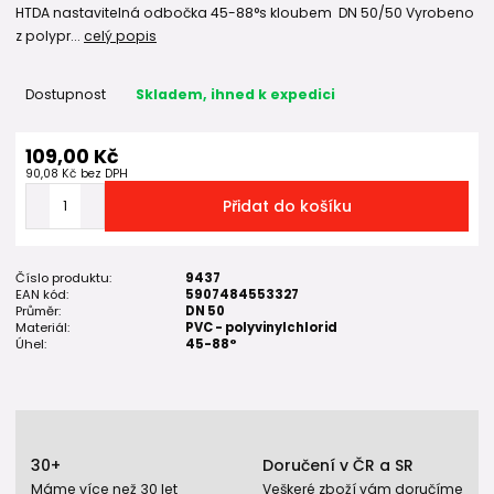
HTDA nastavitelná odbočka 45-88°s kloubem DN 50/50 Vyrobeno
z polypr...
celý popis
Dostupnost
Skladem, ihned k expedici
109,00 Kč
90,08 Kč
bez DPH
Přidat do košíku
Číslo produktu:
9437
EAN kód:
5907484553327
Průměr:
DN 50
Materiál:
PVC - polyvinylchlorid
Úhel:
45-88°
30+
Doručení v ČR a SR
Máme více než 30 let
Veškeré zboží vám doručíme