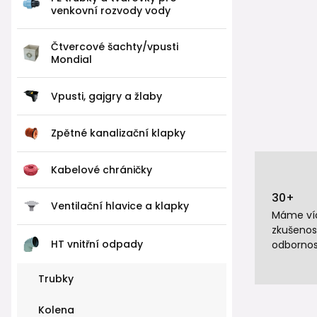
venkovní rozvody vody
Čtvercové šachty/vpusti
Mondial
Vpusti, gajgry a žlaby
Zpětné kanalizační klapky
Kabelové chráničky
30+
Ventilační hlavice a klapky
Máme víc
zkušenos
HT vnitřní odpady
odbornos
Trubky
Kolena