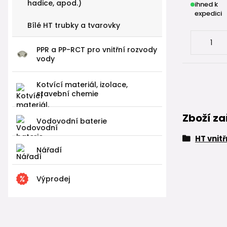
hadice, apod.)
ihned k
expedici
Bílé HT trubky a tvarovky
PPR a PP-RCT pro vnitřní rozvody
vody
Kotvící materiál, izolace,
stavební chemie
Zboží za
Vodovodní baterie
HT vnit
Nářadí
Výprodej