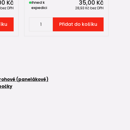
00 Kč
35,00 Kč
ihned k
expedici
č
bez DPH
28,93 Kč
bez DPH
šíku
Přidat do košíku
rohové (panelákové)
bočky