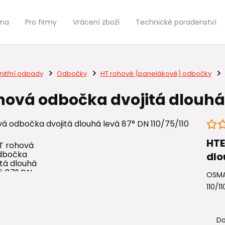
jna
Pro firmy
Vrácení zboží
Technické poradenství
nitřní odpady
Odbočky
HT rohové (panelákové) odbočky
hová odbočka dvojitá dlouhá l
HTE
dlo
OSMA
110/11
Do