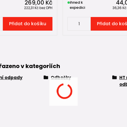
269,00 Kč
44,
ihned k
expedici
222,31 Kč
bez DPH
36,36 K
Přidat do košíku
Přidat do ko
řazeno v kategoriích
řní odpady
Odbočky
HT 
od