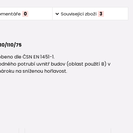
omentáře
0
Související zboží
3
0/110/75
beno dle ČSN EN 1451-1.
dného potrubí uvnitř budov (oblast použití B) v
nároku na sníženou hořlavost.