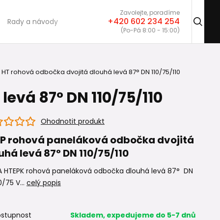
Zavolejte, poradíme
+420 602 234 254
Rady a návody
(Po-Pá 8:00 - 15:00)
HT rohová odbočka dvojitá dlouhá levá 87° DN 110/75/110
evá 87° DN 110/75/110
Ohodnotit produkt
P rohová paneláková odbočka dvojitá
uhá levá 87° DN 110/75/110
 HTEPK rohová paneláková odbočka dlouhá levá 87° DN
0/75 V...
celý popis
stupnost
Skladem, expedujeme do 5-7 dnů