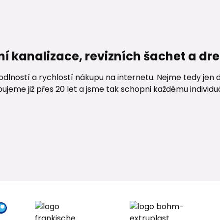
ní kanalizace, revizních šachet a d
lností a rychlostí nákupu na internetu. Nejme tedy jen d
me již přes 20 let a jsme tak schopni každému individuáln