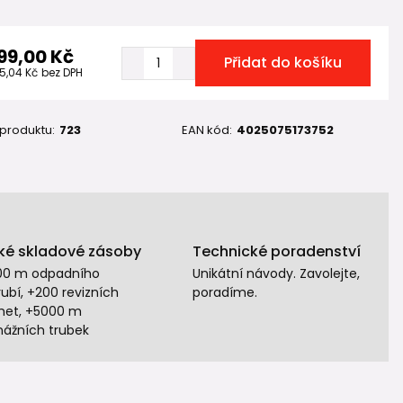
99,00 Kč
Přidat do košíku
5,04 Kč
bez DPH
 produktu:
723
EAN kód:
4025075173752
ké skladové zásoby
Technické poradenství
00 m odpadního
Unikátní návody. Zavolejte,
ubí, +200 revizních
poradíme.
het, +5000 m
nážních trubek