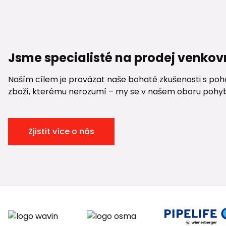
Jsme specialisté na prodej venkov
Naším cílem je provázat naše bohaté zkušenosti s pohod
zboží, kterému nerozumí – my se v našem oboru pohybuje
Zjistit více o nás