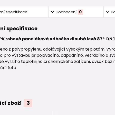
ní specifikace
Hodnocení
0
K
ní specifikace
K rohová paneláková odbočka dlouhá levá 87° DN 11
eno z polypropylenu, odolávající vysokým teplotám. Vyro
o pro výstavbu připojovacího, odpadního, větracího a svo
dě vyššího teplotního či chemického zatížení, avšak bez 
ační foto
ící zboží
3