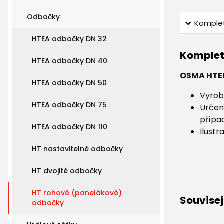
Odbočky
Komplet
HTEA odbočky DN 32
Komplet
HTEA odbočky DN 40
OSMA HTEP
HTEA odbočky DN 50
Vyrob
HTEA odbočky DN 75
Určen
přípa
HTEA odbočky DN 110
Ilustr
HT nastavitelné odbočky
HT dvojité odbočky
HT rohové (panelákové)
Souvisej
odbočky