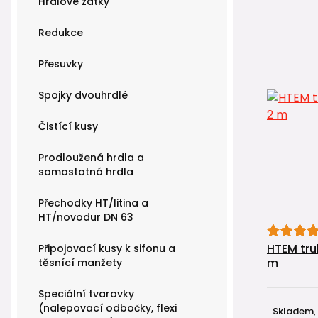
Hrdlové zátky
Redukce
Přesuvky
Spojky dvouhrdlé
Čistící kusy
Prodloužená hrdla a
samostatná hrdla
Přechodky HT/litina a
HT/novodur DN 63
HTEM tru
Připojovací kusy k sifonu a
m
těsnící manžety
Speciální tvarovky
(nalepovací odbočky, flexi
Skladem,