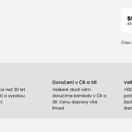
5
49
Číslo
Doručení v ČR a SR
Vel
e než 30 let
Veškeré zboží vám
+10
tí a vysokou
doručíme kamkoliv v ČR a
potr
t.
SR. Cenu dopravy víte
šac
ihned.
dre