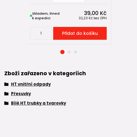
39,00 Kč
Skladem, ihned
Skladem, 
k expedici
k expedici
32,23 Kč
bez DPH
Přidat do košíku
Zboží zařazeno v kategoriích
HT vnitřní odpady
Přesuvky
Bílé HT trubky a tvarovky