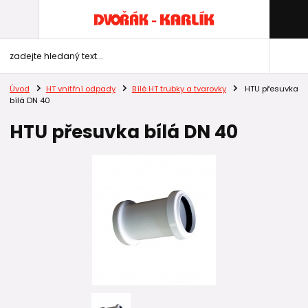
Úvod
HT vnitřní odpady
Bílé HT trubky a tvarovky
HTU přesuvka
bílá DN 40
HTU přesuvka bílá DN 40