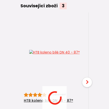
Související zboží
3
2 hodnocení
HTB koleno bílé DN 40 - 87°
HTEM trub
0,25 m