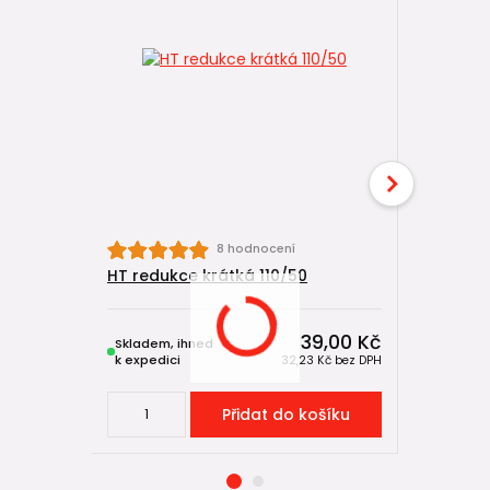
8 hodnocení
HT redukce krátká 110/50
HTEA odbo
39,00 Kč
Skladem, ihned
Skladem, 
k expedici
k expedici
32,23 Kč
bez DPH
Přidat do košíku