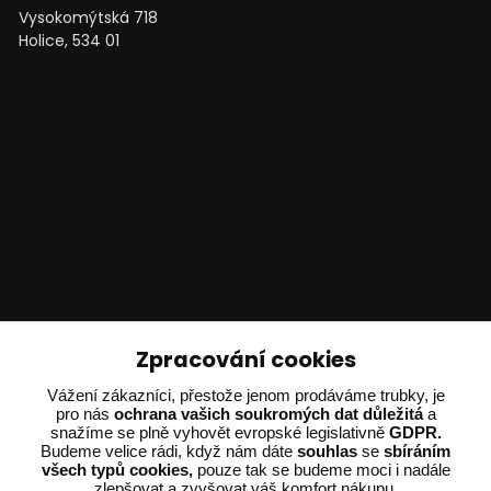
Vysokomýtská 718
Holice, 534 01
Technické poradenství
Zpracování cookies
Ing. Adam Dvořák
Vážení zákazníci, přestože jenom prodáváme trubky, je
pro nás
ochrana vašich soukromých dat důležitá
a
+420 602 234 254
snažíme se plně vyhovět evropské legislativně
GDPR.
(Po-Pá 8:00 - 15:00)
Budeme velice rádi, když nám dáte
souhlas
se
sbíráním
všech typů cookies,
pouze tak se budeme moci i nadále
potrebujiporadit@dvorak-karlik.cz
zlepšovat a zvyšovat váš komfort nákupu.