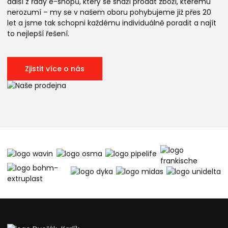
další z řady e-shopů, který se snaží prodat zboží, kterému
nerozumí – my se v našem oboru pohybujeme již přes 20
let a jsme tak schopni každému individuálně poradit a najít
to nejlepší řešení.
Zjistit více o nás