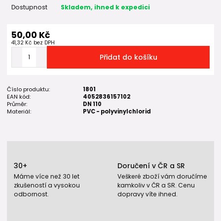
Dostupnost
Skladem, ihned k expedici
50,00 Kč
41,32 Kč
bez DPH
Přidat do košíku
Číslo produktu:
1801
EAN kód:
4052836157102
Průměr:
DN 110
Materiál:
PVC - polyvinylchlorid
30+
Doručení v ČR a SR
Máme více než 30 let
Veškeré zboží vám doručíme
zkušeností a vysokou
kamkoliv v ČR a SR. Cenu
odbornost.
dopravy víte ihned.