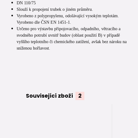
DN 110/75
Slouží k propojení trubek o jiném průměru.
Vyrobeno z polypropylenu, odolávající vysokým teplotám.
Vyrobeno dle ČSN EN 1451-1.
Určeno pro výstavbu připojovacího, odpadního, větracího a
svodného potrubí uvnitř budov (oblast použití B) v případě
vyššího teplotního či chemického zatížení, avšak bez nároku na
sníženou hořlavost.
Související zboží
2