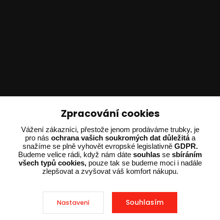
Technické poradenství
Zpracování cookies
Vážení zákazníci, přestože jenom prodáváme trubky, je
Ing. Adam Dvořák
pro nás
ochrana vašich soukromých dat důležitá
a
+420 602 234 254
snažíme se plně vyhovět evropské legislativně
GDPR.
(Po-Pá 8:00 - 15:00)
Budeme velice rádi, když nám dáte
souhlas
se
sbíráním
všech typů cookies,
pouze tak se budeme moci i nadále
zlepšovat a zvyšovat váš komfort nákupu.
potrebujiporadit@dvorak-karlik.cz
Souhlasím
Nastavení
2025 © Dvorak-Karlik.cz – Všechna práva vyhrazena. Design od