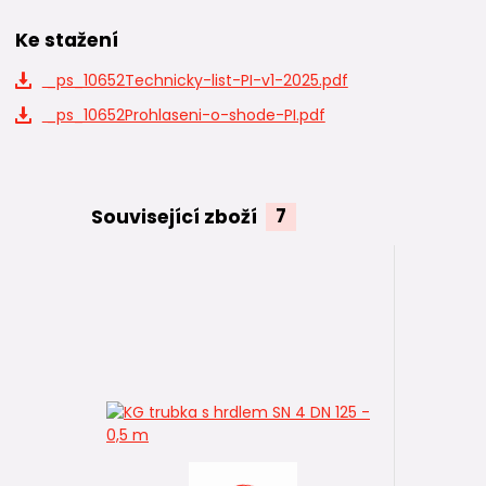
Ke stažení
_ps_10652Technicky-list-PI-v1-2025.pdf
_ps_10652Prohlaseni-o-shode-PI.pdf
Související zboží
7