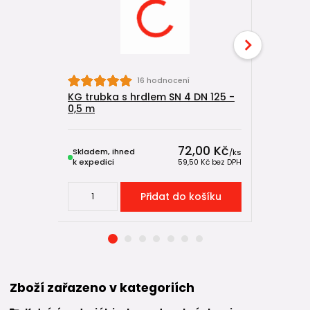
16 hodnocení
KG trubka s hrdlem SN 4 DN 125 -
KG trubka
0,5 m
m
72,00 Kč
Skladem, ihned
Skladem, 
/
ks
k expedici
k expedici
59,50 Kč
bez DPH
Přidat do košíku
Zboží zařazeno v kategoriích