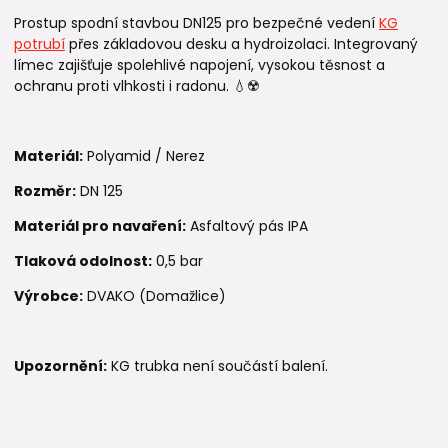
Prostup spodní stavbou DN125 pro bezpečné vedení
KG
potrubí
přes základovou desku a hydroizolaci. Integrovaný
límec zajišťuje spolehlivé napojení, vysokou těsnost a
ochranu proti vlhkosti i radonu. 💧☢️
Materiál:
Polyamid / Nerez
Rozměr:
DN 125
Materiál pro navaření:
Asfaltový pás IPA
Tlaková odolnost:
0,5 bar
Výrobce:
DVAKO (Domažlice)
Upozornění:
KG trubka není součástí balení.