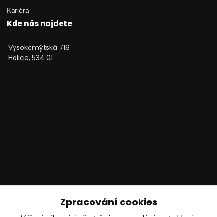
Kariéra
Kde nás najdete
Vysokomýtská 718
Holice, 534 01
Technické poradenství
Zpracování cookies
Ing. Adam Dvořák