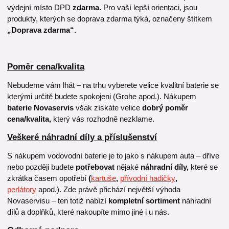
výdejní místo DPD
zdarma.
Pro vaší lepší orientaci, jsou
produkty, kterých se doprava zdarma týká, označeny štítkem
„Doprava zdarma“.
Poměr cena/kvalita
Nebudeme vám lhát – na trhu vyberete velice kvalitní baterie se
kterými určitě budete spokojeni (Grohe apod.). Nákupem
baterie Novaservis
však získáte velice
dobrý poměr
cena/kvalita,
který vás rozhodně nezklame.
Veškeré náhradní díly a příslušenství
S nákupem vodovodní baterie je to jako s nákupem auta – dříve
nebo později budete
potřebovat
nějaké
náhradní díly,
které se
zkrátka časem opotřebí
(
kartuše
,
přívodní hadičky
,
perlátory
apod.). Zde právě přichází největší výhoda
Novaservisu – ten totiž nabízí
kompletní sortiment
náhradní
dílů a doplňků, které nakoupíte mimo jiné i u nás.