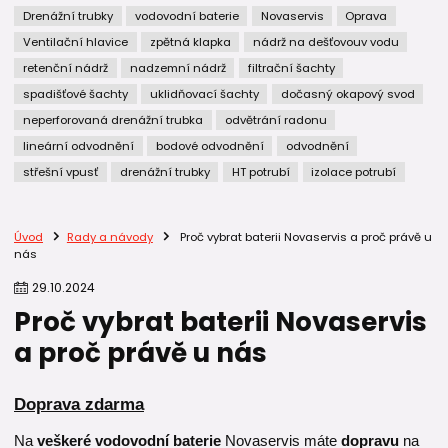
Drenážní trubky
vodovodní baterie
Novaservis
Oprava
Ventilační hlavice
zpětná klapka
nádrž na dešťovouv vodu
retenční nádrž
nadzemní nádrž
filtrační šachty
spadišťové šachty
uklidňovací šachty
dočasný okapový svod
neperforovaná drenážní trubka
odvětrání radonu
lineární odvodnění
bodové odvodnění
odvodnění
střešní vpusť
drenážní trubky
HT potrubí
izolace potrubí
Úvod
Rady a návody
Proč vybrat baterii Novaservis a proč právě u
nás
29
.
10
.
2024
Proč vybrat baterii Novaservis
a proč právě u nás
Doprava zdarma
Na
veškeré vodovodní baterie
Novaservis máte
dopravu
na