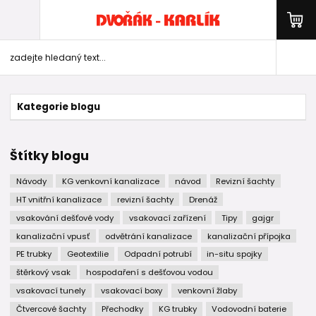
Kategorie blogu
Štítky blogu
Návody
KG venkovní kanalizace
návod
Revizní šachty
HT vnitřní kanalizace
revizní šachty
Drenáž
vsakování dešťové vody
vsakovací zařízení
Tipy
gajgr
kanalizační vpusť
odvětrání kanalizace
kanalizační přípojka
PE trubky
Geotextilie
Odpadní potrubí
in-situ spojky
štěrkový vsak
hospodaření s dešťovou vodou
vsakovací tunely
vsakovací boxy
venkovní žlaby
Čtvercové šachty
Přechodky
KG trubky
Vodovodní baterie