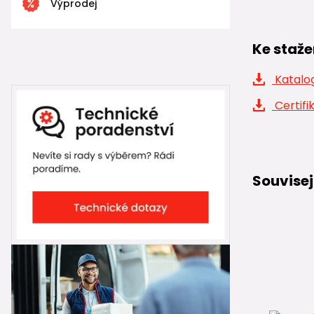
Výprodej
Ke staže
Katalog
Certifi
Souvisej