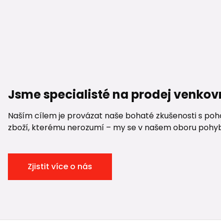
Jsme specialisté na prodej venkov
Naším cílem je provázat naše bohaté zkušenosti s pohod
zboží, kterému nerozumí – my se v našem oboru pohybuje
Zjistit více o nás