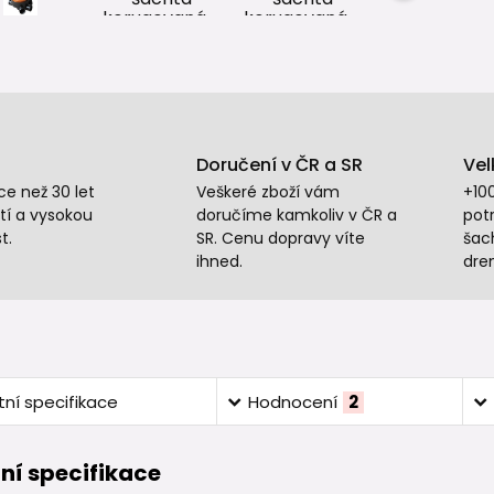
Doručení v ČR a SR
Vel
e než 30 let
Veškeré zboží vám
+10
tí a vysokou
doručíme kamkoliv v ČR a
potr
t.
SR. Cenu dopravy víte
šac
ihned.
dre
ní specifikace
Hodnocení
2
ní specifikace