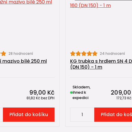
28 hodnocení
24 hodnocení
 mazivo bílé 250 ml
KG trubka s hrdlem SN 4 D
(DN 150) - 1 m
Skladem,
99,00 Kč
209,00
ihned k
expedici
81,82 Kč
bez DPH
172,73 K
Přidat do košíku
Přidat do ko