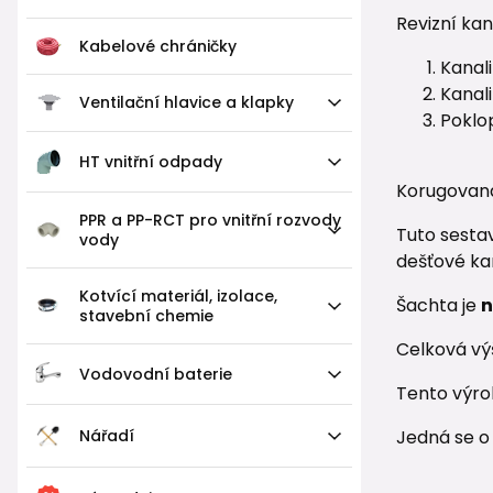
Revizní ka
Kabelové chráničky
Kanal
Kanal
Ventilační hlavice a klapky
Pokl
HT vnitřní odpady
Korugovaná
PPR a PP-RCT pro vnitřní rozvody
Tuto sestav
vody
dešťové ka
Kotvící materiál, izolace,
Šachta je
n
stavební chemie
Celková vý
Vodovodní baterie
Tento výrob
Nářadí
Jedná se 