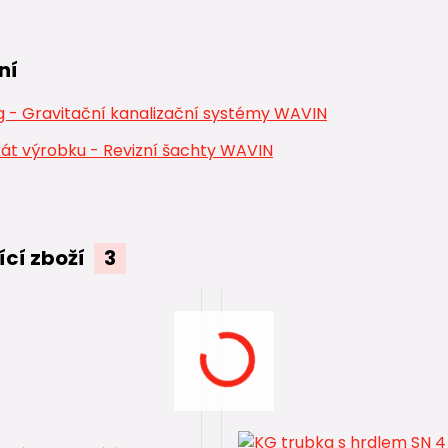
ní
 - Gravitační kanalizační systémy WAVIN
kát výrobku - Revizní šachty WAVIN
ící zboží
3