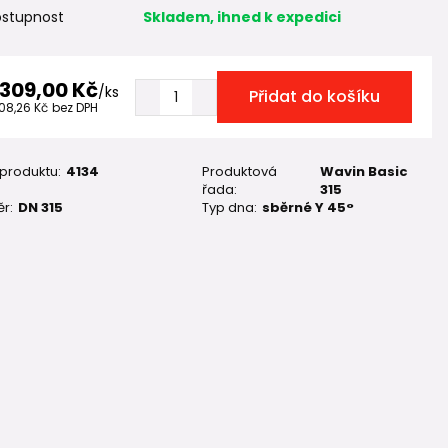
stupnost
Skladem, ihned k expedici
 309,00 Kč
/
ks
Přidat do košíku
908,26 Kč
bez DPH
 produktu:
4134
Produktová
Wavin Basic
řada:
315
r:
DN 315
Typ dna:
sběrné Y 45°