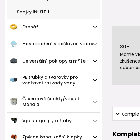
Spojky IN-SITU
Drenáž
Hospodaření s dešťovou vodou
30+
Máme víc
Univerzální poklopy a mříže
zkušenos
odbornos
PE trubky a tvarovky pro
venkovní rozvody vody
Čtvercové šachty/vpusti
Mondial
Komplet
Vpusti, gajgry a žlaby
Komplet
Zpětné kanalizační klapky