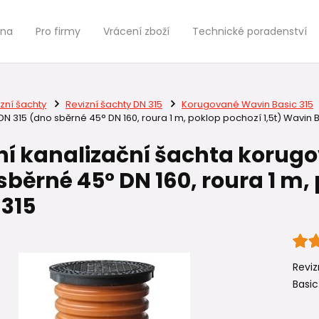
jna
Pro firmy
Vrácení zboží
Technické poradenství
zní šachty
Revizní šachty DN 315
Korugované Wavin Basic 315
 DN 315 (dno sběrné 45° DN 160, roura 1 m, poklop pochozí 1,5t) Wavin B
ní kanalizační šachta korugo
sběrné 45° DN 160, roura 1 m,
 315
Reviz
Basic.