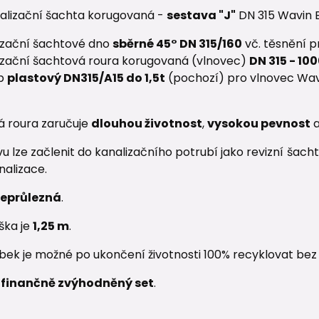
nalizační šachta korugovaná -
sestava "J"
DN 315 Wavin B
izační šachtové dno
sběrné 45° DN 315/160
vč. těsnění p
izační šachtová roura korugovaná (vlnovec)
DN 315 - 1
op
plastový DN315/A15 do 1,5t
(pochozí) pro vlnovec Wavi
 roura zaručuje
dlouhou životnost
,
vysokou pevnost
a
u lze začlenit do kanalizačního potrubí jako revizní šac
nalizace.
eprůlezná
.
ška je
1,25 m
.
ek je možné po ukončení životnosti 100% recyklovat bez z
o
finančně zvýhodněný set
.