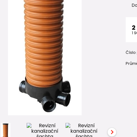
Do
2
1 
Číslo
Průmě