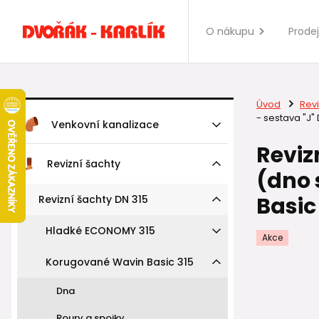
O nákupu
Prode
Úvod
Revi
- sestava "J"
Venkovní kanalizace
Reviz
Revizní šachty
(dno 
Basic
Revizní šachty DN 315
Hladké ECONOMY 315
Akce
Korugované Wavin Basic 315
Dna
Roury a spojky