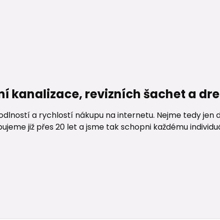
ní kanalizace, revizních šachet a d
lností a rychlostí nákupu na internetu. Nejme tedy jen d
me již přes 20 let a jsme tak schopni každému individuáln