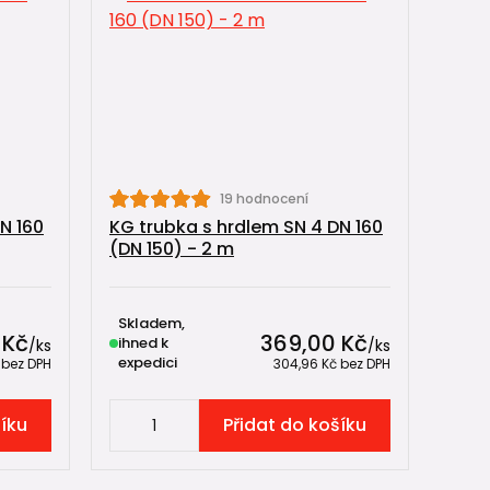
19 hodnocení
N 160
KG trubka s hrdlem SN 4 DN 160
(DN 150) - 2 m
Skladem,
 Kč
369,00 Kč
ihned k
/
ks
/
ks
expedici
č
bez DPH
304,96 Kč
bez DPH
šíku
Přidat do košíku