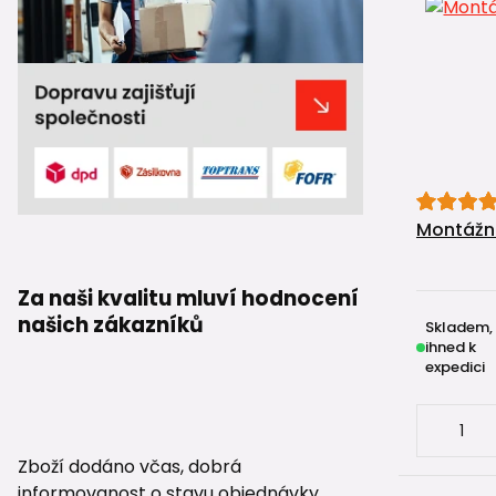
Montážní
Za naši kvalitu mluví hodnocení
našich zákazníků
Skladem,
ihned k
expedici
Zboží dodáno včas, dobrá
informovanost o stavu objednávky.