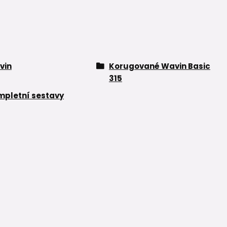
vin
Korugované Wavin Basic
315
pletní sestavy