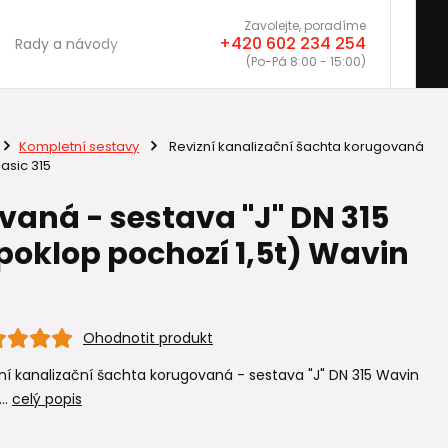
Zavolejte, poradíme
+420 602 234 254
Rady a návody
(Po-Pá 8:00 - 15:00)
Kompletní sestavy
Revizní kanalizační šachta korugovaná
asic 315
vaná - sestava "J" DN 315
 poklop pochozí 1,5t) Wavin
Ohodnotit produkt
ní kanalizační šachta korugovaná - sestava "J" DN 315 Wavin
..
celý popis