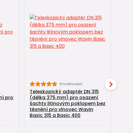
8 hodnocení
o
Teleskopický adaptér DN 315
Pokl
ní pro
(délka 375 mm) pro osazení
12,5
šachty litinovým poklopem bez
vlno
těsnění pro vlnovec Wavin
400
Basic 315 a Basic 400