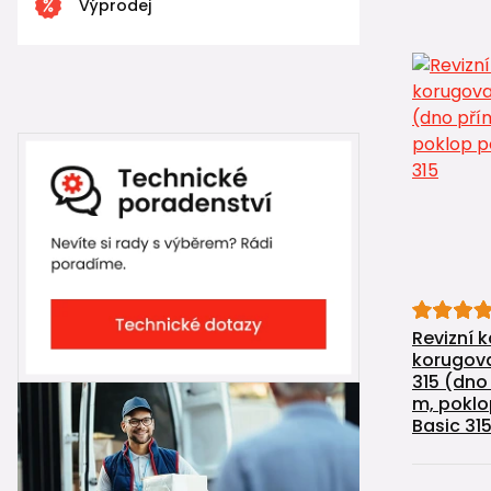
Výprodej
Revizní 
korugova
315 (dno 
m, poklo
Basic 31