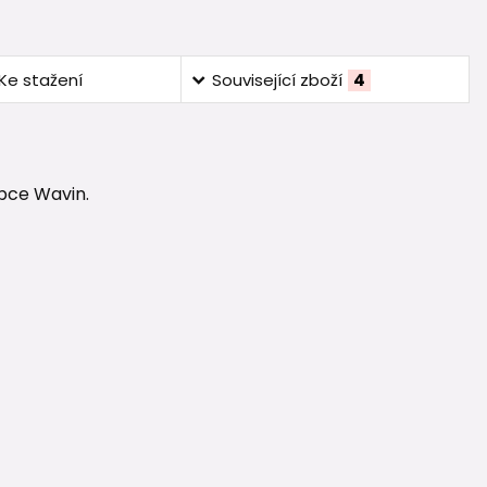
Ke stažení
Související zboží
4
bce Wavin.