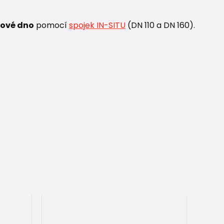
ové dno
pomocí
spojek IN-SITU
(DN 110 a DN 160).