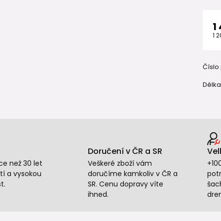
1
1 
Číslo
Délka
Doručení v ČR a SR
Vel
e než 30 let
Veškeré zboží vám
+10
tí a vysokou
doručíme kamkoliv v ČR a
potr
t.
SR. Cenu dopravy víte
šac
ihned.
dre