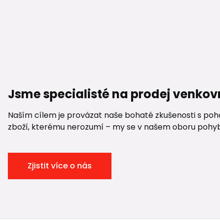
Jsme specialisté na prodej venkov
Naším cílem je provázat naše bohaté zkušenosti s pohod
zboží, kterému nerozumí – my se v našem oboru pohybuje
Zjistit více o nás