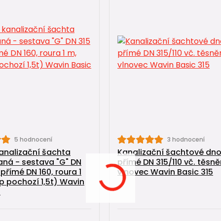
5 hodnocení
3 hodnocení
kanalizační šachta
Kanalizační šachtové dn
ná - sestava "G" DN
přímé DN 315/110 vč. těsně
přímé DN 160, roura 1
vlnovec Wavin Basic 315
p pochozí 1,5t) Wavin
5