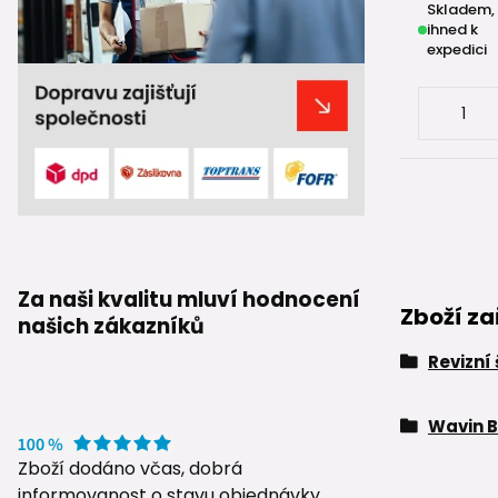
Skladem,
ihned k
expedici
Za naši kvalitu mluví hodnocení
Zboží za
našich zákazníků
Revizní
Wavin B
Zboží dodáno včas, dobrá
informovanost o stavu objednávky.