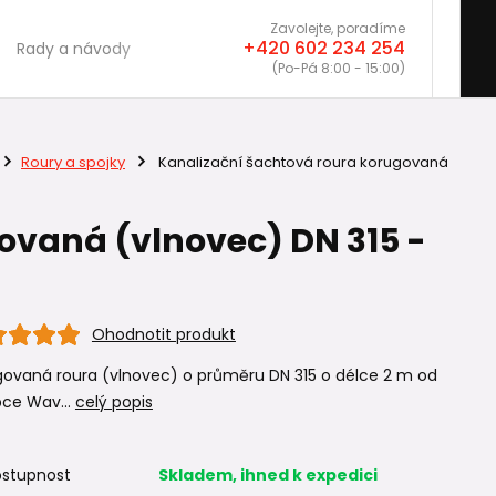
Zavolejte, poradíme
+420 602 234 254
Rady a návody
(Po-Pá 8:00 - 15:00)
Roury a spojky
Kanalizační šachtová roura korugovaná
ovaná (vlnovec) DN 315 -
Ohodnotit produkt
govaná roura (vlnovec) o průměru DN 315 o délce 2 m od
bce Wav...
celý popis
stupnost
Skladem, ihned k expedici