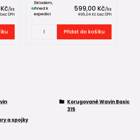
Skladem,
Skl
 Kč
599,00 Kč
ihned k
ihne
/
ks
/
ks
expedici
expe
č
bez DPH
495,04 Kč
bez DPH
šíku
Přidat do košíku
vin
Korugované Wavin Basic
315
ry a spojky