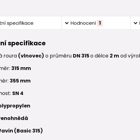
ní specifikace
Hodnocení
1
ní specifikace
á roura
(vlnovec)
o průměru
DN 315
o délce
2
m
od výro
ůměr:
315
mm
měr:
355
mm
host:
SN 4
olypropylen
venohnědá
avin (Basic 315)