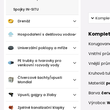
Spojky IN-SITU
Komplet
Drenáž
Komplet
Hospodaření s dešťovou vodou
Korugovan
Univerzální poklopy a mříže
Vnitřní pr
PE trubky a tvarovky pro
Vnější prů
venkovní rozvody vody
Kruhová tu
Čtvercové šachty/vpusti
Mondial
Materiál:
p
Barva:
čer
Vpusti, gajgry a žlaby
Výrobce:
W
Zpětné kanalizační klapky