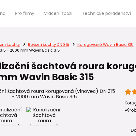
jna
Pro firmy
Vrácení zboží
Technické poradenství
zní šachty
Revizní šachty DN 315
Korugované Wavin Basic 315
 315 - 2000 mm Wavin Basic 315
izační šachtová roura korug
mm Wavin Basic 315
Koru
výro
Do