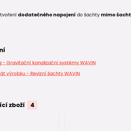
tvoření
dodatečného napojení
do šachty
mimo šacht
ní
 - Gravitační kanalizační systémy WAVIN
kát výrobku - Revizní šachty WAVIN
ící zboží
4