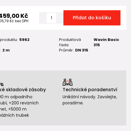
 459,00 Kč
Přidat do košíku
205,79 Kč
bez DPH
 produktu:
5962
Produktová
Wavin Basic
řada:
315
:
2 m
Průměr:
DN 315
ké skladové zásoby
Technické poradenství
00 m odpadního
Unikátní návody. Zavolejte,
ubí, +200 revizních
poradíme.
het, +5000 m
nážních trubek