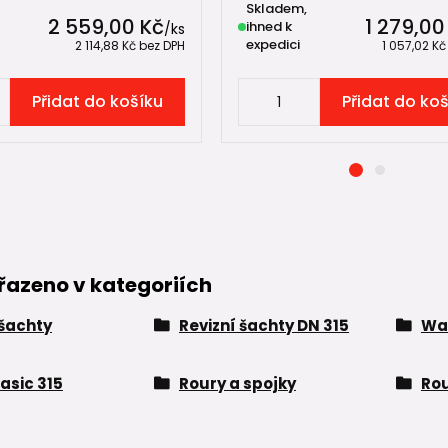
Skladem,
2 559,00 Kč
1 279,00
ihned k
/
ks
expedici
2 114,88 Kč
bez DPH
1 057,02 K
Přidat do košíku
Přidat do ko
řazeno v kategoriích
 šachty
Revizní šachty DN 315
Wa
asic 315
Roury a spojky
Rou