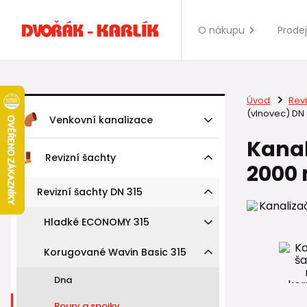
O nákupu
Prode
Úvod
Revi
(vlnovec) DN
Venkovní kanalizace
Kanal
Revizní šachty
2000 
Revizní šachty DN 315
Hladké ECONOMY 315
Korugované Wavin Basic 315
Dna
Roury a spojky