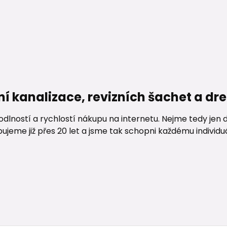
ní kanalizace, revizních šachet a d
lností a rychlostí nákupu na internetu. Nejme tedy jen d
me již přes 20 let a jsme tak schopni každému individuáln