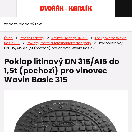
Úvod
Revizní šachty
Revizní šachty DN 315
Korugované Wavin
Basic 315
Poklopy, mříže a teleskopické adaptéry
Poklop litinový
DN 315/A15 do 1,5t (pochozí) pro vlnovec Wavin Basic 315
Poklop litinový DN 315/A15 do
1,5t (pochozí) pro vlnovec
Wavin Basic 315