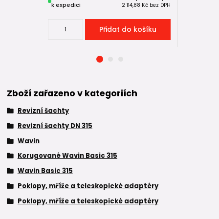
k expedici
k expedici
2 114,88 Kč
bez DPH
Přidat do košíku
Zboží zařazeno v kategoriích
Revizní šachty
Revizní šachty DN 315
Wavin
Korugované Wavin Basic 315
Wavin Basic 315
Poklopy, mříže a teleskopické adaptéry
Poklopy, mříže a teleskopické adaptéry