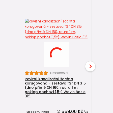
5 hodnocení
Revizní kanalizační šachta
Kanaliza
korugovaná - sestava "G" DN 315
DN 315/11
(dno přímé DN 160, roura 1 m,
Wavin Bas
poklop pochozí 1,5t) Wavin Basic
315
2 559,00 Kč
Skladem, ihned
Skladem, 
/
ks