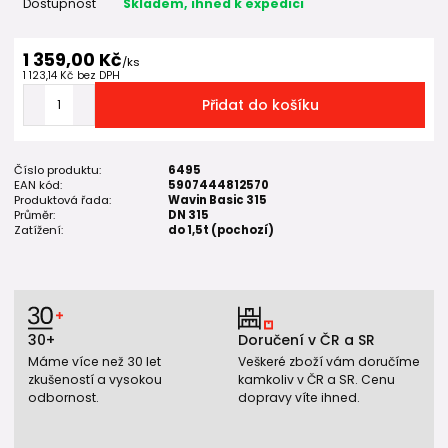
Dostupnost
Skladem, ihned k expedici
1 359,00 Kč
/
ks
1 123,14 Kč
bez DPH
Přidat do košíku
Číslo produktu:
6495
EAN kód:
5907444812570
Produktová řada:
Wavin Basic 315
Průměr:
DN 315
Zatížení:
do 1,5t (pochozí)
30+
Doručení v ČR a SR
Máme více než 30 let
Veškeré zboží vám doručíme
zkušeností a vysokou
kamkoliv v ČR a SR. Cenu
odbornost.
dopravy víte ihned.